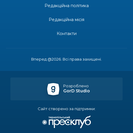
Редакційна політика
13:19
Бахмутських медичних працівників привітали з
професійним святом
25 лип
Редакційна місія
13:10
Літо, враження, творчість
Контакти
24 лип
14:38
Кабмін запровадив персональне фінансування
соцпослуг для ВПО: кошти надходитимуть на
23 лип
Вперед @2026. Всі права захищені.
спецрахунки
16:39
Іпотеку для ВПО спростили, але з одним
нюансом: деталі оновленої “єОселі”
22 лип
Розроблено
GorD Studio
16:34
Перемога бахмутян на фіналі Кубка України з
легкоатлетичних метань
22 лип
Сайт створено за підтримки:
14:44
Бахмутяни грали в парковий волейбол…
21 лип