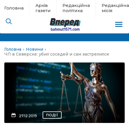
Архів
Редакційна
Редакційна
Головна
газети
політика
місія
Головна
Новини
пам’яті
ЧП в Северске: убил соседей и сам застрелился
 в евакуації
льство
ні новини
цина
ПОДІЇ
27.12.2019