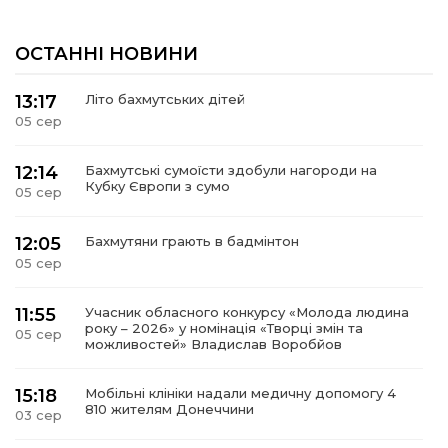
ОСТАННІ НОВИНИ
13:17
Літо бахмутських дітей
05 сер
12:14
Бахмутські сумоїсти здобули нагороди на
Кубку Європи з сумо
05 сер
12:05
Бахмутяни грають в бадмінтон
05 сер
11:55
Учасник обласного конкурсу «Молода людина
року – 2026» у номінація «Творці змін та
05 сер
можливостей» Владислав Воробйов
15:18
Мобільні клініки надали медичну допомогу 4
810 жителям Донеччини
03 сер