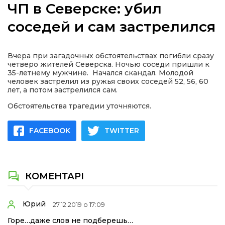
ЧП в Северске: убил
соседей и сам застрелился
а
Вчера при загадочных обстоятельствах погибли сразу
четверо жителей Северска. Ночью соседи пришли к
35-летнему мужчине. Начался скандал. Молодой
газети
человек застрелил из ружья своих соседей 52, 56, 60
лет, а потом застрелился сам.
ійна політика
Обстоятельства трагедии уточняются.
FACEBOOK
TWITTER
ійна місія
ти
КОМЕНТАРІ
Юрий
27.12.2019 о 17:09
Горе…даже слов не подберешь…