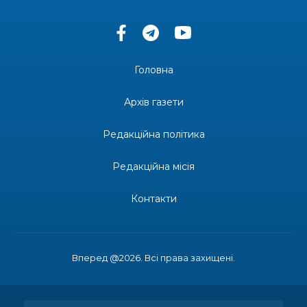
територіальної громади
14:37
«Дві музи» у Рівному: свято краси, мистецтва
та натхнення!
28 лип
Головна
14:31
Зустріч провідних спортсменів і тренерів
Донеччини
Архів газети
28 лип
Редакційна політика
14:23
Одна з найяскравіших постатей Бахмута –
Борис Сергійович Вальх, видатний лікар,
28 лип
епідеміолог, зоолог
Редакційна місія
13:19
Бахмутських медичних працівників привітали з
Контакти
професійним святом
25 лип
13:10
Літо, враження, творчість
24 лип
Вперед @2026. Всі права захищені.
14:38
Кабмін запровадив персональне фінансування
соцпослуг для ВПО: кошти надходитимуть на
23 лип