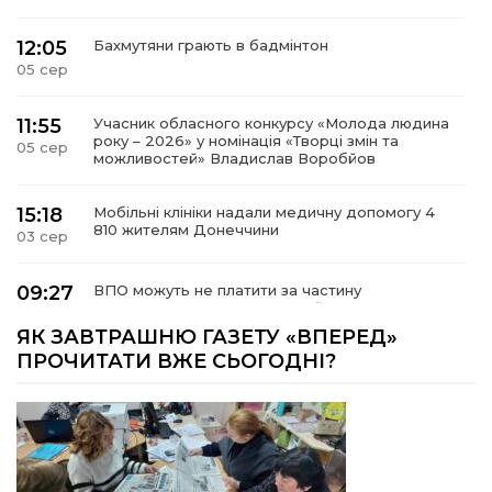
12:05
Бахмутяни грають в бадмінтон
05 сер
11:55
Учасник обласного конкурсу «Молода людина
року – 2026» у номінація «Творці змін та
05 сер
можливостей» Владислав Воробйов
15:18
Мобільні клініки надали медичну допомогу 4
810 жителям Донеччини
03 сер
09:27
ВПО можуть не платити за частину
комунальних послуг: про що йдеться
03 сер
ЯК ЗАВТРАШНЮ ГАЗЕТУ «ВПЕРЕД»
ПРОЧИТАТИ ВЖЕ СЬОГОДНІ?
14:12
Досі ВПО? Юристка розповіла, коли
переселенці втрачають виплати та статус
01 сер
внутрішньо переміщеної особи
14:04
Учасниця обласного конкурсу «Молода
людина року – 2026» у номінації «Пульс життя»
01 сер