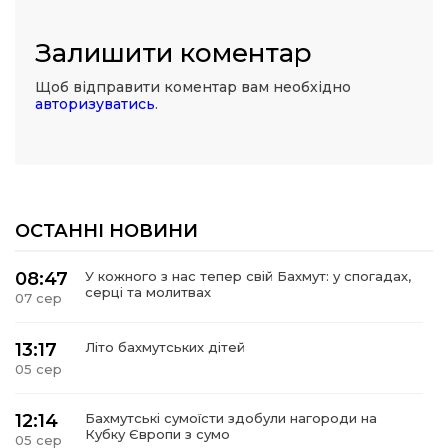
Залишити коментар
Щоб відправити коментар вам необхідно
авторизуватись
.
ОСТАННІ НОВИНИ
08:47
У кожного з нас тепер свій Бахмут: у спогадах,
серці та молитвах
07 сер
13:17
Літо бахмутських дітей
05 сер
12:14
Бахмутські сумоїсти здобули нагороди на
Кубку Європи з сумо
05 сер