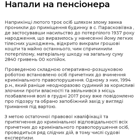
Напали на пенсіонера
Наприкінці лютого троє осіб шляхом злому замка
проникли до приміщення будинку в с. Парасковіївка ,
а
де застосувавши насильство до потерпілого 1937 року
народження, що виразилось у нанесенні йому легких
тілесних ушкоджень, відкрито викрали грошові
кошти та майно останнього, чим спричинили
газети
потерпілому, матеріальну шкоду на загальну суму
2840 гривень 00 копійок.
ійна політика
Проведеною складною оперативно-розшуковою
роботою встановлено осіб причетних до вчинення
кримінального правопорушення. Одному з них, 1994
ійна місія
р.н., який раніше неодноразово судимий за корисливі
злочини проти власності та звільнився з місць
позбавлення волі в грудні 2017 року вже повідомлено
ти
про підозру та обрано запобіжний захід у вигляді
тримання під вартою.
З метою остаточної правової кваліфікації та
притягнення до кримінальної відповідальності всіх
причетних до кримінального правопорушення осіб,
проводиться ряд слідчих дій, в тому числі судові
експертизи.