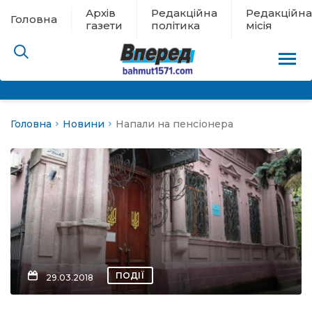
Архів
Редакційна
Редакційна
Головна
газети
політика
місія
Головна
Новини
Напали на пенсіонера
пам’яті
 в евакуації
льство
ні новини
цина
ПОДІЇ
29.03.2018