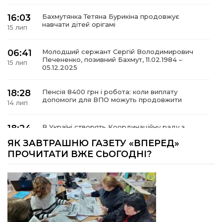
16:03
Бахмутянка Тетяна Бурикіна продовжує
навчати дітей орігамі
15 лип
06:41
Молодший сержант Сергій Володимирович
Печененко, позивний Бахмут, 11.02.1984 –
15 лип
05.12.2025
18:28
Пенсія 8400 грн і робота: коли виплату
допомоги для ВПО можуть продовжити
14 лип
18:24
В Україні створять Координаційну раду з
питань ВПО та повернення українців із-за
14 лип
ЯК ЗАВТРАШНЮ ГАЗЕТУ «ВПЕРЕД»
кордону
ПРОЧИТАТИ ВЖЕ СЬОГОДНІ?
18:15
Бахмутський код на Гощанщині: коли традиції
єднають громади
14 лип
17:25
Маленькі бахмутяни у Музеї роботів
10 лип