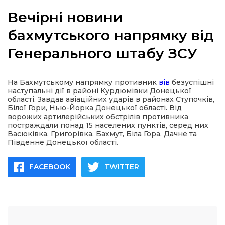
Вечірні новини
бахмутського напрямку від
Генерального штабу ЗСУ
а
газети
На Бахмутському напрямку противник
вів
безуспішні
наступальні дії в районі Курдюмівки Донецької
області. Завдав авіаційних ударів в районах Ступочків,
ійна політика
Білої Гори, Нью-Йорка Донецької області. Від
ворожих артилерійських обстрілів противника
постраждали понад 15 населених пунктів, серед них
ійна місія
Васюківка, Григорівка, Бахмут, Біла Гора, Дачне та
Південне Донецької області.
ти
FACEBOOK
TWITTER