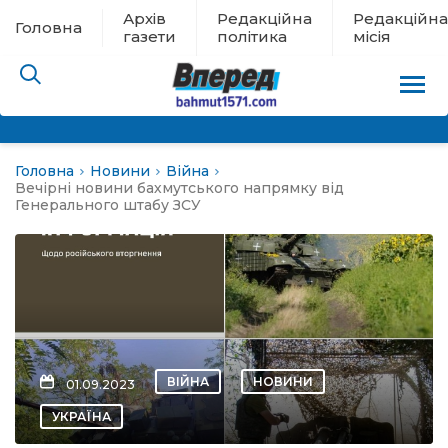
Архів
Редакційна
Редакційна
Головна
газети
політика
місія
Головна
Новини
Війна
пам’яті
Вечірні новини бахмутського напрямку від
Генерального штабу ЗСУ
 в евакуації
льство
ні новини
ВІЙНА
НОВИНИ
01.09.2023
цина
УКРАЇНА