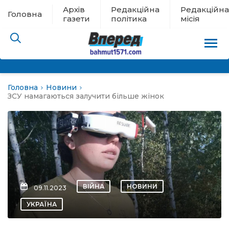
Архів
Редакційна
Редакційна
Головна
газети
політика
місія
Головна
Новини
пам’яті
ЗСУ намагаються залучити більше жінок
 в евакуації
льство
ні новини
ВІЙНА
НОВИНИ
09.11.2023
цина
УКРАЇНА