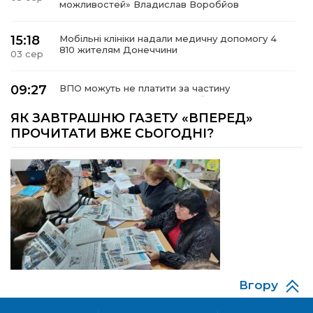
можливостей» Владислав Воробйов
15:18
Мобільні клініки надали медичну допомогу 4
810 жителям Донеччини
03 сер
09:27
ВПО можуть не платити за частину
комунальних послуг: про що йдеться
03 сер
ЯК ЗАВТРАШНЮ ГАЗЕТУ «ВПЕРЕД»
ПРОЧИТАТИ ВЖЕ СЬОГОДНІ?
14:12
Досі ВПО? Юристка розповіла, коли
переселенці втрачають виплати та статус
01 сер
внутрішньо переміщеної особи
14:04
Учасниця обласного конкурсу «Молода
людина року – 2026» у номінації «Пульс життя»
01 сер
Аліна Кулик
15:58
Літо в Жовтих Водах
31 лип
Вгору
15:30
Бахмутяни відвідали Музей науки
Національного університету «Полтавська