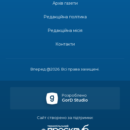
Донеччини
Архів газети
28 лип
Редакційна політика
14:23
Одна з найяскравіших постатей Бахмута –
Борис Сергійович Вальх, видатний лікар,
28 лип
епідеміолог, зоолог
Редакційна місія
13:19
Бахмутських медичних працівників привітали з
Контакти
професійним святом
25 лип
13:10
Літо, враження, творчість
24 лип
Вперед @2026. Всі права захищені.
14:38
Кабмін запровадив персональне фінансування
соцпослуг для ВПО: кошти надходитимуть на
23 лип
спецрахунки
Розроблено
GorD Studio
16:39
Іпотеку для ВПО спростили, але з одним
нюансом: деталі оновленої “єОселі”
22 лип
Сайт створено за підтримки:
16:34
Перемога бахмутян на фіналі Кубка України з