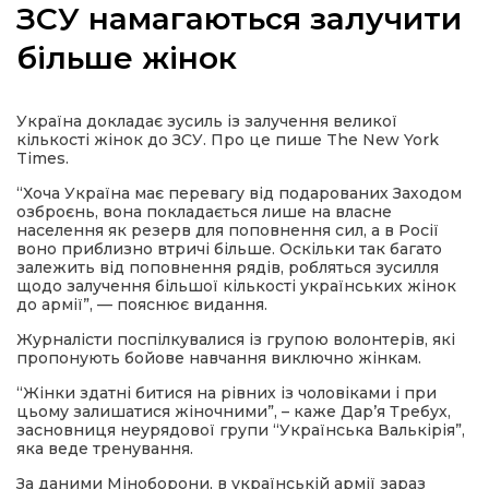
ЗСУ намагаються залучити
більше жінок
а
Україна докладає зусиль із залучення великої
кількості жінок до ЗСУ. Про це пише The New York
Times.
газети
“Хоча Україна має перевагу від подарованих Заходом
озброєнь, вона покладається лише на власне
ійна політика
населення як резерв для поповнення сил, а в Росії
воно приблизно втричі більше. Оскільки так багато
залежить від поповнення рядів, робляться зусилля
щодо залучення більшої кількості українських жінок
ійна місія
до армії”, — пояснює видання.
Журналісти поспілкувалися із групою волонтерів, які
ти
пропонують бойове навчання виключно жінкам.
“Жінки здатні битися на рівних із чоловіками і при
цьому залишатися жіночними”, – каже Дар’я Требух,
засновниця неурядової групи “Українська Валькірія”,
яка веде тренування.
За даними Міноборони, в українській армії зараз