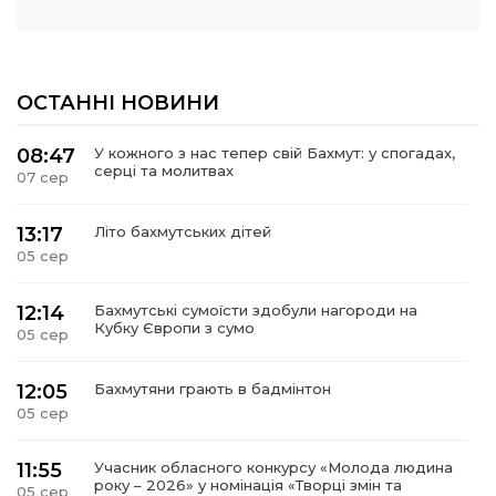
ОСТАННІ НОВИНИ
08:47
У кожного з нас тепер свій Бахмут: у спогадах,
серці та молитвах
07 сер
13:17
Літо бахмутських дітей
05 сер
12:14
Бахмутські сумоїсти здобули нагороди на
Кубку Європи з сумо
05 сер
12:05
Бахмутяни грають в бадмінтон
05 сер
11:55
Учасник обласного конкурсу «Молода людина
року – 2026» у номінація «Творці змін та
05 сер