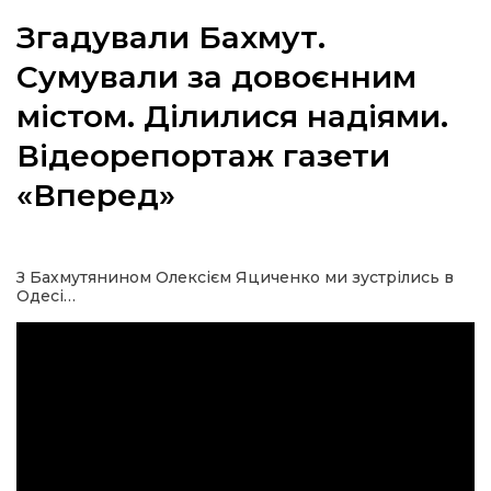
Згадували Бахмут.
Сумували за довоєнним
містом. Ділилися надіями.
а
Відеорепортаж газети
газети
«Вперед»
ійна політика
З Бахмутянином Олексієм Яциченко ми зустрілись в
ійна місія
Одесі…
ти