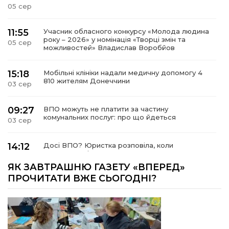
05 сер
11:55
Учасник обласного конкурсу «Молода людина
року – 2026» у номінація «Творці змін та
05 сер
можливостей» Владислав Воробйов
15:18
Мобільні клініки надали медичну допомогу 4
810 жителям Донеччини
03 сер
09:27
ВПО можуть не платити за частину
комунальних послуг: про що йдеться
03 сер
14:12
Досі ВПО? Юристка розповіла, коли
переселенці втрачають виплати та статус
01 сер
внутрішньо переміщеної особи
ЯК ЗАВТРАШНЮ ГАЗЕТУ «ВПЕРЕД»
ПРОЧИТАТИ ВЖЕ СЬОГОДНІ?
14:04
Учасниця обласного конкурсу «Молода
людина року – 2026» у номінації «Пульс життя»
01 сер
Аліна Кулик
Літо в Жовтих Водах