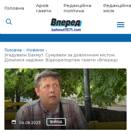
Архів
Редакційна
Редакційна
Головна
газети
політика
місія
Головна
Новини
пам’яті
Згадували Бахмут. Сумували за довоєнним містом.
Ділилися надіями. Відеорепортаж газети «Вперед»
 в евакуації
льство
ні новини
цина
ВІЙНА
04.08.2023