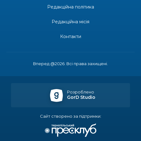
Редакційна політика
14:23
Одна з найяскравіших постатей Бахмута –
Борис Сергійович Вальх, видатний лікар,
28 лип
епідеміолог, зоолог
Редакційна місія
13:19
Бахмутських медичних працівників привітали з
Контакти
професійним святом
25 лип
13:10
Літо, враження, творчість
24 лип
Вперед @2026. Всі права захищені.
14:38
Кабмін запровадив персональне фінансування
соцпослуг для ВПО: кошти надходитимуть на
23 лип
спецрахунки
Розроблено
GorD Studio
16:39
Іпотеку для ВПО спростили, але з одним
нюансом: деталі оновленої “єОселі”
22 лип
Сайт створено за підтримки:
16:34
Перемога бахмутян на фіналі Кубка України з
легкоатлетичних метань
22 лип