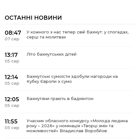
ОСТАННІ НОВИНИ
08:47
У кожного з нас тепер свій Бахмут: у спогадах,
серці та молитвах
07 сер
13:17
Літо бахмутських дітей
05 сер
12:14
Бахмутські сумоїсти здобули нагороди на
Кубку Європи з сумо
05 сер
12:05
Бахмутяни грають в бадмінтон
05 сер
11:55
Учасник обласного конкурсу «Молода людина
року – 2026» у номінація «Творці змін та
05 сер
можливостей» Владислав Воробйов