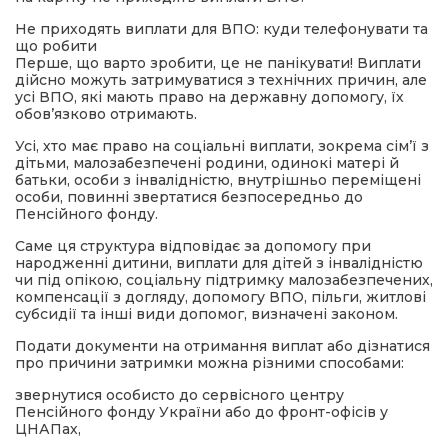
Не приходять виплати для ВПО: куди телефонувати та
що робити
Перше, що варто зробити, це не панікувати! Виплати
дійсно можуть затримуватися з технічних причин, але
усі ВПО, які мають право на державну допомогу, їх
обов’язково отримають.
Усі, хто має право на соціальні виплати, зокрема сім’ї з
дітьми, малозабезпечені родини, одинокі матері й
батьки, особи з інвалідністю, внутрішньо переміщені
особи, повинні звертатися безпосередньо до
Пенсійного фонду.
Саме ця структура відповідає за допомогу при
народженні дитини, виплати для дітей з інвалідністю
чи під опікою, соціальну підтримку малозабезпечених,
компенсації з догляду, допомогу ВПО, пільги, житлові
субсидії та інші види допомог, визначені законом.
Подати документи на отримання виплат або дізнатися
про причини затримки можна різними способами:
звернутися особисто до сервісного центру
Пенсійного фонду України або до фронт-офісів у
ЦНАПах,