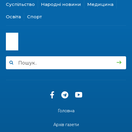
Суспільство
Народні новини
Медицина
15:24
Бахмутянка Ірина Денисенко бере участь у
конкурсі «Молода людина року – 2026»
31 лип
Освіта
Спорт
13:40
“Серпневі свята” – Клуб з народознавства
“Народний календар”
30 лип
13:33
Юні мешканці Бахмутської громади у Харкові
долучилися до проєкту «Радість у дитячих
30 лип
усмішках»
13:27
Інформація про фінансування матеріальної
допомоги мешканцям Бахмутської міської
30 лип
територіальної громади
14:37
«Дві музи» у Рівному: свято краси, мистецтва
та натхнення!
28 лип
Головна
14:31
Зустріч провідних спортсменів і тренерів
Донеччини
Архів газети
28 лип