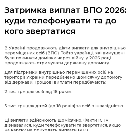
Затримка виплат ВПО 2026:
куди телефонувати та до
кого звертатися
а
газети
В Україні продовжують діяти виплати для внутрішньо
переміщених осіб (ВПО). Тобто українці, які вимушені
були покинути домівки через війну, у 2026 році
ійна політика
продовжують отримувати державну допомогу.
Для підтримки внутрішньо переміщених осіб на
ійна місія
території України передбачено щомісячну допомогу
від держави. Грошові виплати передбачають:
2 тис. грн для осіб від 18 років;
ти
3 тис. грн для дітей (до 18 років) та осіб з інвалідністю.
Ці виплати здійснюють щомісячно. Факти ICTV
дізнавалися, куди телефонувати та звертатися, якщо
на картку не приходять виплати ВПО.