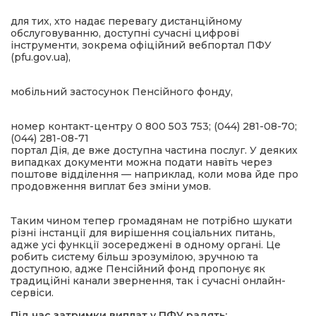
для тих, хто надає перевагу дистанційному
обслуговуванню, доступні сучасні цифрові
інструменти, зокрема офіційний вебпортал ПФУ
(pfu.gov.ua),
мобільний застосунок Пенсійного фонду,
номер контакт-центру 0 800 503 753; (044) 281-08-70;
(044) 281-08-71
портал Дія, де вже доступна частина послуг. У деяких
випадках документи можна подати навіть через
поштове відділення — наприклад, коли мова йде про
продовження виплат без зміни умов.
Таким чином тепер громадянам не потрібно шукати
різні інстанції для вирішення соціальних питань,
адже усі функції зосереджені в одному органі. Це
робить систему більш зрозумілою, зручною та
доступною, адже Пенсійний фонд пропонує як
традиційні канали звернення, так і сучасні онлайн-
сервіси.
Під час затримки виплат у ПФУ радять: