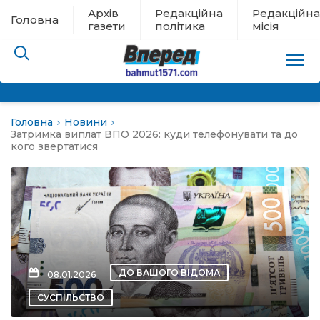
Архів
Редакційна
Редакційна
Головна
газети
політика
місія
Головна
Новини
пам’яті
Затримка виплат ВПО 2026: куди телефонувати та до
кого звертатися
 в евакуації
льство
ні новини
ДО ВАШОГО ВІДОМА
08.01.2026
цина
СУСПІЛЬСТВО