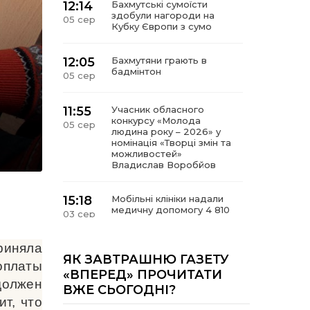
12:14
Бахмутські сумоїсти
здобули нагороди на
05 сер
Кубку Європи з сумо
12:05
Бахмутяни грають в
бадмінтон
05 сер
11:55
Учасник обласного
конкурсу «Молода
05 сер
людина року – 2026» у
номінація «Творці змін та
можливостей»
Владислав Воробйов
15:18
Мобільні клініки надали
медичну допомогу 4 810
03 сер
жителям Донеччини
риняла
09:27
ВПО можуть не платити
ЯК ЗАВТРАШНЮ ГАЗЕТУ
оплаты
за частину комунальних
03 сер
«ВПЕРЕД» ПРОЧИТАТИ
послуг: про що йдеться
должен
ВЖЕ СЬОГОДНІ?
т, что