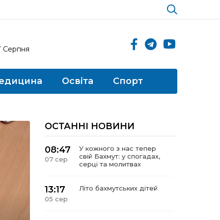
7 Серпня
едицина
Освіта
Спорт
ОСТАННІ НОВИНИ
08:47
У кожного з нас тепер
свій Бахмут: у спогадах,
07 сер
серці та молитвах
13:17
Літо бахмутських дітей
05 сер