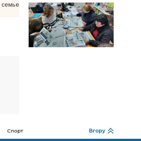
14:12
Досі ВПО? Юристка
 семье
розповіла, коли
01 сер
переселенці втрачають
виплати та статус
внутрішньо переміщеної
особи
14:04
Учасниця обласного
конкурсу «Молода
01 сер
людина року – 2026» у
номінації «Пульс життя»
Аліна Кулик
15:58
Літо в Жовтих Водах
31 лип
15:30
Бахмутяни відвідали
Музей науки
31 лип
Національного
університету
«Полтавська політехніка
імені Юрія Кондратюка»
Спорт
Вгору
15:24
Бахмутянка Ірина