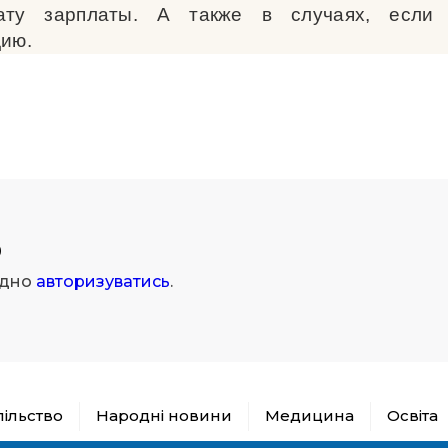
ату зарплаты. А также в случаях, если
дию.
р
ідно
авторизуватись
.
пільство
Народні новини
Медицина
Освіта