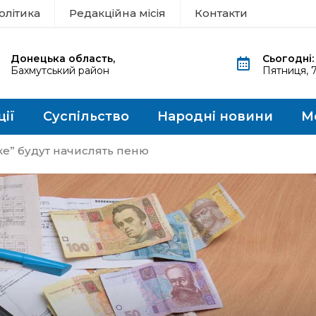
олітика
Редакційна місія
Контакти
Донецька область,
Сьогодні:
Бахмутський район
Пятниця, 
ції
Суспільство
Народні новини
М
ке” будут начислять пеню