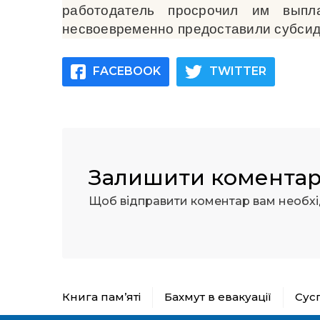
работодатель просрочил им выпл
несвоевременно предоставили субси
FACEBOOK
TWITTER
Залишити комента
Щоб відправити коментар вам необх
Книга пам’яті
Бахмут в евакуації
Сус