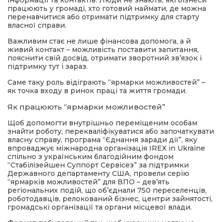
інформації та контактів. Люди не знають, які бізнеси
працюють у громаді, хто готовий наймати, де можна
перенавчитися або отримати підтримку для старту
власної справи.
Важливим стає не лише фінансова допомога, а й
живий контакт – можливість поставити запитання,
пояснити свій досвід, отримати зворотний зв’язок і
підтримку тут і зараз.
Саме таку роль відіграють “ярмарки можливостей” –
як точка входу в ринок праці та життя громади.
Як працюють “ярмарки можливостей”
Щоб допомогти внутрішньо переміщеним особам
знайти роботу, перекваліфікуватися або започаткувати
власну справу, програма “Єднання заради дії”, яку
впроваджує міжнародна організація IREX in Ukraine
спільно з українським благодійним фондом
“Стабілізейшен Суппорт Сервісез” за підтримки
Державного департаменту США, провели серію
“ярмарків можливостей” для ВПО – дев’ять
регіональних подій, що об’єднали 750 переселенців,
роботодавців, релокований бізнес, центри зайнятості,
громадські організації та органи місцевої влади.