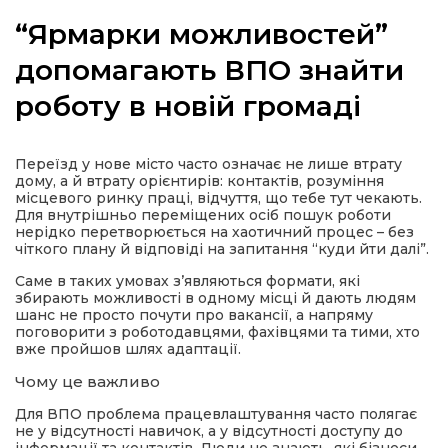
“Ярмарки можливостей”
допомагають ВПО знайти
роботу в новій громаді
а
газети
Переїзд у нове місто часто означає не лише втрату
дому, а й втрату орієнтирів: контактів, розуміння
місцевого ринку праці, відчуття, що тебе тут чекають.
ійна політика
Для внутрішньо переміщених осіб пошук роботи
нерідко перетворюється на хаотичний процес – без
чіткого плану й відповіді на запитання “куди йти далі”.
ійна місія
Саме в таких умовах з’являються формати, які
збирають можливості в одному місці й дають людям
шанс не просто почути про вакансії, а напряму
ти
поговорити з роботодавцями, фахівцями та тими, хто
вже пройшов шлях адаптації.
Чому це важливо
Для ВПО проблема працевлаштування часто полягає
не у відсутності навичок, а у відсутності доступу до