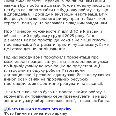
Луганської області. Справжнім покликанням Ганни
завжди була робота з дітьми. Тож на новому місці для
неї було важливо знайти не будь-яку роботу, а ту, що
відповідала б її досвіду й внутрішній мотивації. Втім,
без розуміння локального ринку праці та без чіткої
стратегії пошуку, це здавалося складним завданням.
Про “ярмарок можливостей” для ВПО в Київській
області, який відбувся у грудні 2025 року, Ганна
дізналася як про простір, де можна не лише почути
про вакансії, а й отримати практичну допомогу. Саме
це і стало для неї вирішальним.
Під час заходу вона прослухала презентації про
можливості працевлаштування, а згодом звернулася
по індивідуальну консультацію до представниці
платформи з пошуку роботи. Разом вони
допрацювали її резюме, адаптували його до сучасних
вимог, розмістили на профільних ресурсах і
проговорили, як ефективно реагувати на вакансії.
“Для мене важливо було не просто знайти роботу, а
зрозуміти, як правильно себе презентувати й на що
звертати увагу, обираючи вакансію”, – пояснює Ганна.
Фото Ганни з приватного архіву