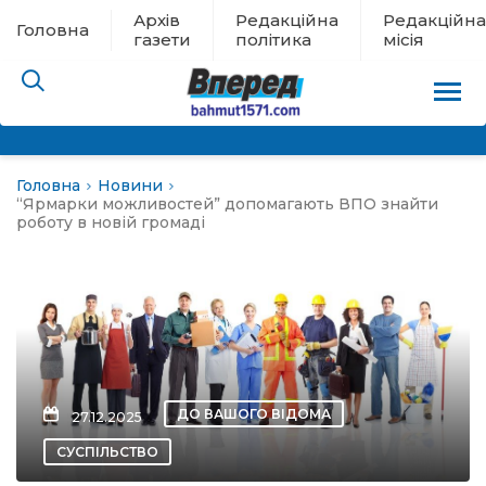
Архів
Редакційна
Редакційна
Головна
газети
політика
місія
Головна
Новини
пам’яті
“Ярмарки можливостей” допомагають ВПО знайти
роботу в новій громаді
 в евакуації
льство
ні новини
ДО ВАШОГО ВІДОМА
27.12.2025
цина
СУСПІЛЬСТВО