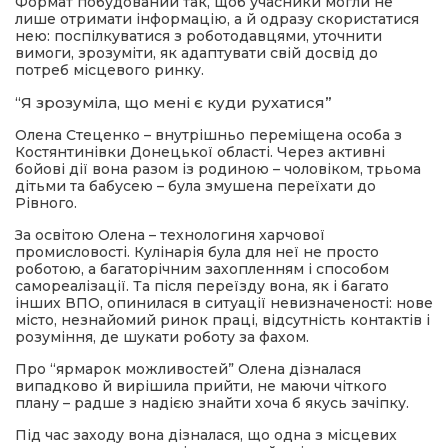
Формат побудований так, щоб учасники могли не
лише отримати інформацію, а й одразу скористатися
нею: поспілкуватися з роботодавцями, уточнити
вимоги, зрозуміти, як адаптувати свій досвід до
потреб місцевого ринку.
“Я зрозуміла, що мені є куди рухатися”
Олена Стеценко – внутрішньо переміщена особа з
Костянтинівки Донецької області. Через активні
бойові дії вона разом із родиною – чоловіком, трьома
дітьми та бабусею – була змушена переїхати до
Рівного.
За освітою Олена – технологиня харчової
промисловості. Кулінарія була для неї не просто
роботою, а багаторічним захопленням і способом
самореалізації. Та після переїзду вона, як і багато
інших ВПО, опинилася в ситуації невизначеності: нове
місто, незнайомий ринок праці, відсутність контактів і
розуміння, де шукати роботу за фахом.
Про “ярмарок можливостей” Олена дізналася
випадково й вирішила прийти, не маючи чіткого
плану – радше з надією знайти хоча б якусь зачіпку.
Під час заходу вона дізналася, що одна з місцевих