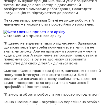
пекарень шукає працівника, який уміє працювати з
тістом. Команда організаторів допомогла їй
розібратися з вимогами роботодавця, налагодити
комунікацію та підготуватися до розмови.
Пекарня запропонувала Олені не лише роботу, а й
навчання – з можливістю професійного зростання.
Фото Олени з приватного архіву
“Я давно не відчувала такого піднесення. Здавалося,
що після переїзду треба починати все з нуля, і я не
знала, чи зможу. Але на ярмарку я зрозуміла – мені є
куди рухатися. А коли мене запросили працювати, я
повернула собі віру в те, що можу створювати
майбутнє для своїх дітей”, – ділиться вона.
Сьогодні Олена працює за фахом, навчається нового й
поступово інтегрується в життя громади. Для її
родини це означає фінансову стабільність, а для неї
самої – повернення до справи, яка є частиною її
професійної ідентичності.
“Я змогла обрати роботу, а не просто погодитися”
Ганна Білоіваненко – внутрішньо переміщена особа з