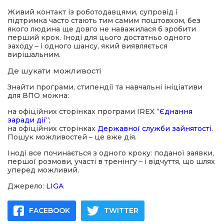
Живий контакт із роботодавцями, супровід і
підтримка часто стають тим самим поштовхом, без
якого людина ще довго не наважилася б зробити
перший крок. Іноді для цього достатньо одного
заходу – і одного шансу, який виявляється
вирішальним.
Де шукати можливості
Знайти програми, стипендії та навчальні ініціативи
для ВПО можна:
на офіційних сторінках програми IREX “
Єднання
заради дії
“;
на офіційних сторінках
Державної служби зайнятості
.
Пошук можливостей – це вже дія.
Іноді все починається з одного кроку: поданої заявки,
першої розмови, участі в тренінгу – і відчуття, що шлях
уперед можливий.
Джерело:
LIGA
FACEBOOK
TWITTER