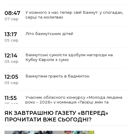
08:47
У кожного з нас тепер свій Бахмут: у спогадах,
серці та молитвах
07 сер
13:17
Літо бахмутських дітей
05 сер
12:14
Бахмутські сумоїсти здобули нагороди на
Кубку Європи з сумо
05 сер
12:05
Бахмутяни грають в бадмінтон
05 сер
11:55
Учасник обласного конкурсу «Молода людина
року – 2026» у номінація «Творці змін та
05 сер
можливостей» Владислав Воробйов
ЯК ЗАВТРАШНЮ ГАЗЕТУ «ВПЕРЕД»
ПРОЧИТАТИ ВЖЕ СЬОГОДНІ?
15:18
Мобільні клініки надали медичну допомогу 4
810 жителям Донеччини
03 сер