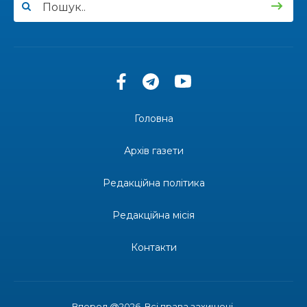
13:40
“Серпневі свята” – Клуб з народознавства
“Народний календар”
30 лип
13:33
Юні мешканці Бахмутської громади у Харкові
долучилися до проєкту «Радість у дитячих
30 лип
усмішках»
Головна
13:27
Інформація про фінансування матеріальної
допомоги мешканцям Бахмутської міської
30 лип
Архів газети
територіальної громади
Редакційна політика
14:37
«Дві музи» у Рівному: свято краси, мистецтва
та натхнення!
28 лип
Редакційна місія
14:31
Зустріч провідних спортсменів і тренерів
Донеччини
Контакти
28 лип
14:23
Одна з найяскравіших постатей Бахмута –
Борис Сергійович Вальх, видатний лікар,
28 лип
епідеміолог, зоолог
Вперед @2026. Всі права захищені.