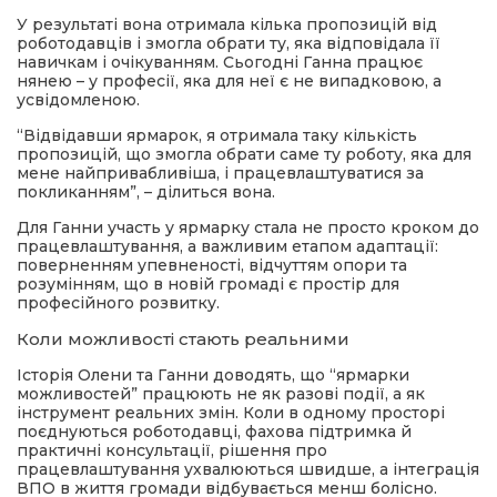
У результаті вона отримала кілька пропозицій від
роботодавців і змогла обрати ту, яка відповідала її
навичкам і очікуванням. Сьогодні Ганна працює
нянею – у професії, яка для неї є не випадковою, а
усвідомленою.
“Відвідавши ярмарок, я отримала таку кількість
пропозицій, що змогла обрати саме ту роботу, яка для
мене найпривабливіша, і працевлаштуватися за
покликанням”, – ділиться вона.
Для Ганни участь у ярмарку стала не просто кроком до
працевлаштування, а важливим етапом адаптації:
поверненням упевненості, відчуттям опори та
розумінням, що в новій громаді є простір для
професійного розвитку.
Коли можливості стають реальними
Історія Олени та Ганни доводять, що “ярмарки
можливостей” працюють не як разові події, а як
інструмент реальних змін. Коли в одному просторі
поєднуються роботодавці, фахова підтримка й
практичні консультації, рішення про
працевлаштування ухвалюються швидше, а інтеграція
ВПО в життя громади відбувається менш болісно.