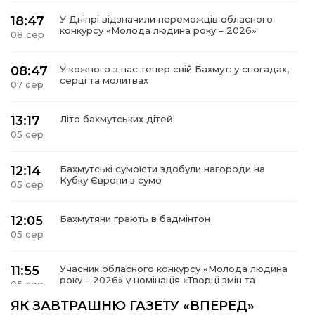
18:47
У Дніпрі відзначили переможців обласного
конкурсу «Молода людина року – 2026»
08 сер
08:47
У кожного з нас тепер свій Бахмут: у спогадах,
серці та молитвах
07 сер
13:17
Літо бахмутських дітей
05 сер
12:14
Бахмутські сумоїсти здобули нагороди на
Кубку Європи з сумо
05 сер
12:05
Бахмутяни грають в бадмінтон
05 сер
11:55
Учасник обласного конкурсу «Молода людина
року – 2026» у номінація «Творці змін та
05 сер
можливостей» Владислав Воробйов
ЯК ЗАВТРАШНЮ ГАЗЕТУ «ВПЕРЕД»