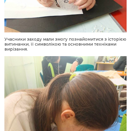
Учасники заходу мали змогу познайомитися з історією
витинанки, її символікою та основними техніками
вирізання.