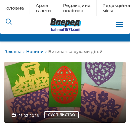
Архів
Редакційна
Редакційна
Головна
газети
політика
місія
Головна
Новини
Витинанка руками дітей
пам’яті
 в евакуації
льство
ні новини
цина
СУСПІЛЬСТВО
19.03.2026