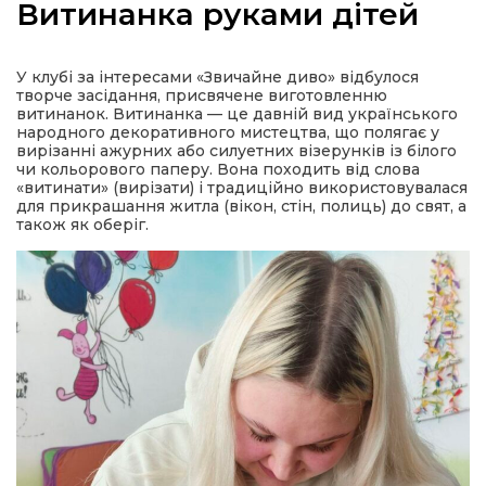
Витинанка руками дітей
У клубі за інтересами «Звичайне диво» відбулося
творче засідання, присвячене виготовленню
а
витинанок. Витинанка — це давній вид українського
народного декоративного мистецтва, що полягає у
вирізанні ажурних або силуетних візерунків із білого
чи кольорового паперу. Вона походить від слова
газети
«витинати» (вирізати) і традиційно використовувалася
для прикрашання житла (вікон, стін, полиць) до свят, а
також як оберіг.
ійна політика
ійна місія
ти