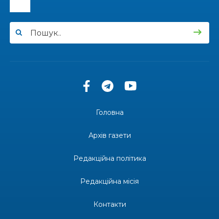
15:24
Бахмутянка Ірина Денисенко бере участь у
конкурсі «Молода людина року – 2026»
31 лип
13:40
“Серпневі свята” – Клуб з народознавства
“Народний календар”
30 лип
13:33
Юні мешканці Бахмутської громади у Харкові
долучилися до проєкту «Радість у дитячих
30 лип
усмішках»
Головна
13:27
Інформація про фінансування матеріальної
допомоги мешканцям Бахмутської міської
30 лип
Архів газети
територіальної громади
Редакційна політика
14:37
«Дві музи» у Рівному: свято краси, мистецтва
та натхнення!
28 лип
Редакційна місія
14:31
Зустріч провідних спортсменів і тренерів
Донеччини
Контакти
28 лип