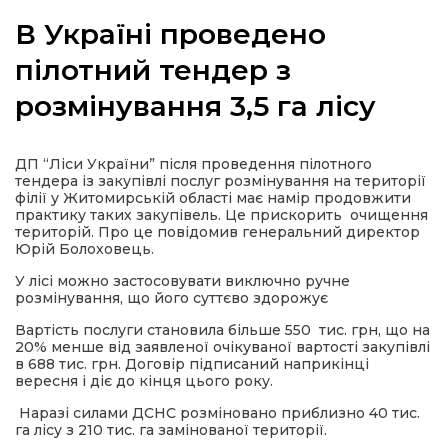
В Україні проведено
пілотний тендер з
розмінування 3,5 га лісу
а
газети
ДП “Ліси України” після проведення пілотного
тендера із закупівлі послуг розмінування на території
філії у Житомирській області має намір продовжити
ійна політика
практику таких закупівель. Це прискорить очищення
територій. Про це повідомив генеральний директор
Юрій Болоховець.
ійна місія
У лісі можно застосовувати виключно ручне
розмінування, що його суттєво здорожує
ти
Вартість послуги становила більше 550 тис. грн, що на
20% менше від заявленої очікуваної вартості закупівлі
в 688 тис. грн. Договір підписаний наприкінці
вересня і діє до кінця цього року.
Наразі силами ДСНС розміновано приблизно 40 тис.
га лісу з 210 тис. га замінованої території.