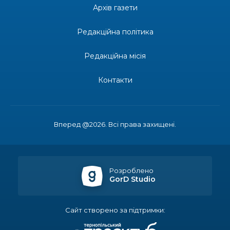
Донеччини
Архів газети
28 лип
Редакційна політика
14:23
Одна з найяскравіших постатей Бахмута –
Борис Сергійович Вальх, видатний лікар,
28 лип
епідеміолог, зоолог
Редакційна місія
13:19
Бахмутських медичних працівників привітали з
Контакти
професійним святом
25 лип
13:10
Літо, враження, творчість
24 лип
Вперед @2026. Всі права захищені.
14:38
Кабмін запровадив персональне фінансування
соцпослуг для ВПО: кошти надходитимуть на
23 лип
спецрахунки
Розроблено
GorD Studio
16:39
Іпотеку для ВПО спростили, але з одним
нюансом: деталі оновленої “єОселі”
22 лип
Сайт створено за підтримки:
16:34
Перемога бахмутян на фіналі Кубка України з