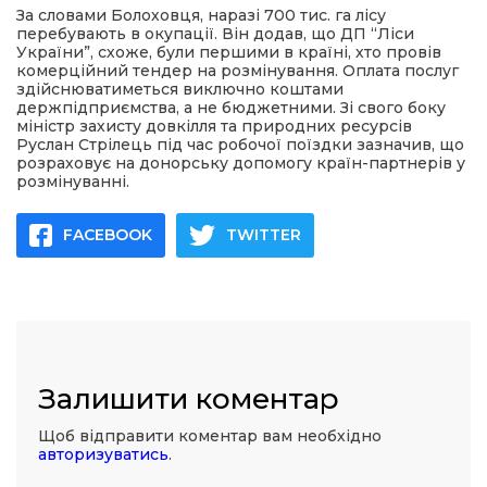
За словами Болоховця, наразі 700 тис. га лісу
перебувають в окупації. Він додав, що ДП “Ліси
України”, схоже, були першими в країні, хто провів
комерційний тендер на розмінування. Оплата послуг
здійснюватиметься виключно коштами
держпідприємства, а не бюджетними. Зі свого боку
міністр захисту довкілля та природних ресурсів
Руслан Стрілець під час робочої поїздки зазначив, що
розраховує на донорську допомогу країн-партнерів у
розмінуванні.
FACEBOOK
TWITTER
Залишити коментар
Щоб відправити коментар вам необхідно
авторизуватись
.