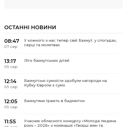
ОСТАННІ НОВИНИ
08:47
У кожного з нас тепер свій Бахмут: у спогадах,
серці та молитвах
07 сер
13:17
Літо бахмутських дітей
05 сер
12:14
Бахмутські сумоїсти здобули нагороди на
Кубку Європи з сумо
05 сер
12:05
Бахмутяни грають в бадмінтон
05 сер
11:55
Учасник обласного конкурсу «Молода людина
року – 2026» у номінація «Творці змін та