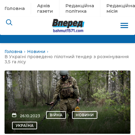
Архів
Редакційна
Редакційна
Головна
газети
політика
місія
Головна
Новини
пам’яті
В Україні проведено пілотний тендер з розмінування
3,5 га лісу
 в евакуації
льство
ні новини
ВІЙНА
НОВИНИ
26.10.2023
цина
УКРАЇНА