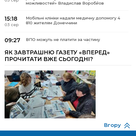
05 сер
можливостей» Владислав Воробйов
15:18
Мобільні клініки надали медичну допомогу 4
810 жителям Донеччини
03 сер
09:27
ВПО можуть не платити за частину
комунальних послуг: про що йдеться
03 сер
ЯК ЗАВТРАШНЮ ГАЗЕТУ «ВПЕРЕД»
ПРОЧИТАТИ ВЖЕ СЬОГОДНІ?
14:12
Досі ВПО? Юристка розповіла, коли
переселенці втрачають виплати та статус
01 сер
внутрішньо переміщеної особи
14:04
Учасниця обласного конкурсу «Молода
людина року – 2026» у номінації «Пульс життя»
01 сер
Аліна Кулик
15:58
Літо в Жовтих Водах
31 лип
Вгору
15:30
Бахмутяни відвідали Музей науки