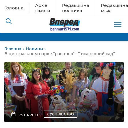
Архів
Редакційна
Редакційна
Головна
газети
політика
місія
Головна
Новини
пам’яті
В центральном парке “расцвел” “Писанковий сад”
 в евакуації
льство
ні новини
цина
СУСПІЛЬСТВО
25.04.2019