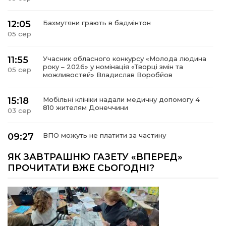
12:05
Бахмутяни грають в бадмінтон
05 сер
11:55
Учасник обласного конкурсу «Молода людина
року – 2026» у номінація «Творці змін та
05 сер
можливостей» Владислав Воробйов
15:18
Мобільні клініки надали медичну допомогу 4
810 жителям Донеччини
03 сер
09:27
ВПО можуть не платити за частину
комунальних послуг: про що йдеться
03 сер
ЯК ЗАВТРАШНЮ ГАЗЕТУ «ВПЕРЕД»
ПРОЧИТАТИ ВЖЕ СЬОГОДНІ?
14:12
Досі ВПО? Юристка розповіла, коли
переселенці втрачають виплати та статус
01 сер
внутрішньо переміщеної особи
14:04
Учасниця обласного конкурсу «Молода
людина року – 2026» у номінації «Пульс життя»
01 сер