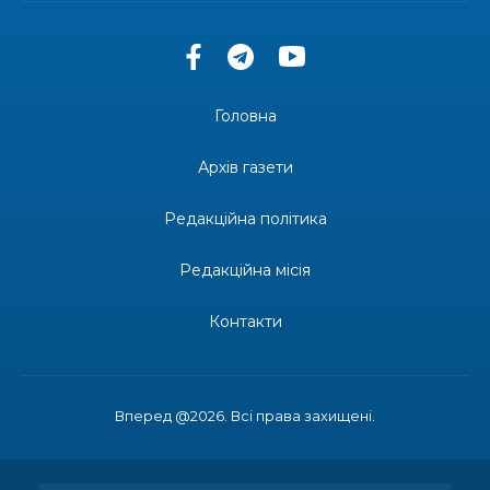
30 лип
територіальної громади
14:37
«Дві музи» у Рівному: свято краси, мистецтва
та натхнення!
28 лип
Головна
14:31
Зустріч провідних спортсменів і тренерів
Донеччини
Архів газети
28 лип
Редакційна політика
14:23
Одна з найяскравіших постатей Бахмута –
Борис Сергійович Вальх, видатний лікар,
28 лип
епідеміолог, зоолог
Редакційна місія
13:19
Бахмутських медичних працівників привітали з
Контакти
професійним святом
25 лип
13:10
Літо, враження, творчість
24 лип
Вперед @2026. Всі права захищені.
14:38
Кабмін запровадив персональне фінансування
соцпослуг для ВПО: кошти надходитимуть на