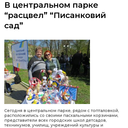
В центральном парке
“расцвел” “Писанковий
сад”
а
газети
ійна політика
ійна місія
ти
Сегодня в центральном парке, рядом с топталовкой,
расположились со своими пасхальными корзинами,
представители всех городских школ детсадов,
техникумов, училищ, учреждений культуры и