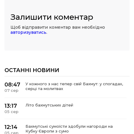
Залишити коментар
Щоб відправити коментар вам необхідно
авторизуватись
.
ОСТАННІ НОВИНИ
08:47
У кожного з нас тепер свій Бахмут: у спогадах,
серці та молитвах
07 сер
13:17
Літо бахмутських дітей
05 сер
12:14
Бахмутські сумоїсти здобули нагороди на
Кубку Європи з сумо
05 сер