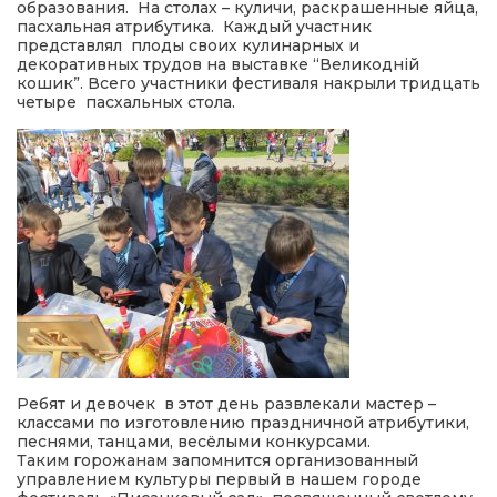
образования. На столах – куличи, раскрашенные яйца,
пасхальная атрибутика. Каждый участник
представлял плоды своих кулинарных и
декоративных трудов на выставке “Великодній
кошик”. Всего участники фестиваля накрыли тридцать
четыре пасхальных стола.
Ребят и девочек в этот день развлекали мастер –
классами по изготовлению праздничной атрибутики,
песнями, танцами, весёлыми конкурсами.
Таким горожанам запомнится организованный
управлением культуры первый в нашем городе