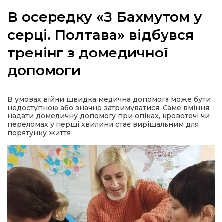
В осередку «З Бахмутом у
серці. Полтава» відбувся
тренінг з домедичної
а
допомоги
газети
В умовах війни швидка медична допомога може бути
ійна політика
недоступною або значно затримуватися. Саме вміння
надати домедичну допомогу при опіках, кровотечі чи
переломах у перші хвилини стає вирішальним для
ійна місія
порятунку життя
ти