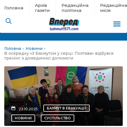
Архів
Редакційна
Редакційна
Головна
газети
політика
місія
Головна
Новини
пам’яті
В осередку «З Бахмутом у серці. Полтава» відбувся
тренінг з домедичної допомоги
 в евакуації
льство
ні новини
БАХМУТ В ЕВАКУАЦІЇ
23.10.2025
цина
НОВИНИ
СУСПІЛЬСТВО