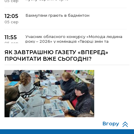
05 сер
12:05
Бахмутяни грають в бадмінтон
05 сер
11:55
Учасник обласного конкурсу «Молода людина
року – 2026» у номінація «Творці змін та
05 сер
можливостей» Владислав Воробйов
ЯК ЗАВТРАШНЮ ГАЗЕТУ «ВПЕРЕД»
ПРОЧИТАТИ ВЖЕ СЬОГОДНІ?
15:18
Мобільні клініки надали медичну допомогу 4
810 жителям Донеччини
03 сер
09:27
ВПО можуть не платити за частину
комунальних послуг: про що йдеться
03 сер
14:12
Досі ВПО? Юристка розповіла, коли
переселенці втрачають виплати та статус
01 сер
внутрішньо переміщеної особи
Вгору
14:04
Учасниця обласного конкурсу «Молода
людина року – 2026» у номінації «Пульс життя»
01 сер