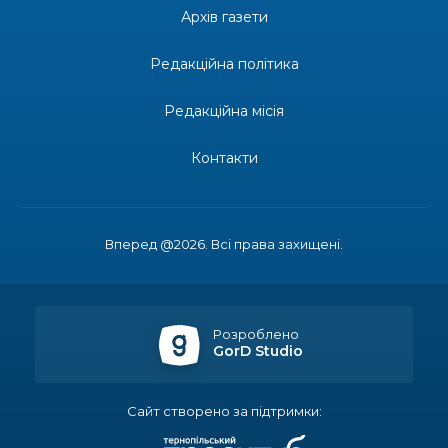
допомоги мешканцям Бахмутської міської
30 лип
Архів газети
територіальної громади
Редакційна політика
14:37
«Дві музи» у Рівному: свято краси, мистецтва
та натхнення!
28 лип
Редакційна місія
14:31
Зустріч провідних спортсменів і тренерів
Донеччини
Контакти
28 лип
14:23
Одна з найяскравіших постатей Бахмута –
Борис Сергійович Вальх, видатний лікар,
28 лип
епідеміолог, зоолог
Вперед @2026. Всі права захищені.
13:19
Бахмутських медичних працівників привітали з
професійним святом
25 лип
Розроблено
GorD Studio
13:10
Літо, враження, творчість
24 лип
Сайт створено за підтримки:
14:38
Кабмін запровадив персональне фінансування
соцпослуг для ВПО: кошти надходитимуть на