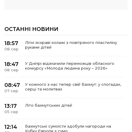
ОСТАННІ НОВИНИ
18:57
Літні яскраві колажі з повітряного пластиліну
руками дітей
08 сер
18:47
У Дніпрі відзначили переможців обласного
конкурсу «Молода людина року – 2026»
08 сер
08:47
У кожного з нас тепер свій Бахмут: у спогадах,
серці та молитвах
07 сер
13:17
Літо бахмутських дітей
05 сер
12:14
Бахмутські сумоїсти здобули нагороди на
Кубку Європи з сумо