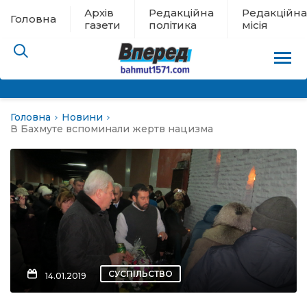
Архів
Редакційна
Редакційна
Головна
газети
політика
місія
Головна
Новини
пам’яті
В Бахмуте вспоминали жертв нацизма
 в евакуації
льство
ні новини
цина
СУСПІЛЬСТВО
14.01.2019