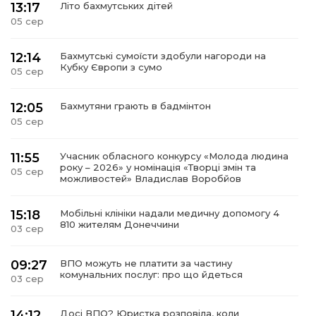
13:17
Літо бахмутських дітей
05 сер
12:14
Бахмутські сумоїсти здобули нагороди на
Кубку Європи з сумо
05 сер
12:05
Бахмутяни грають в бадмінтон
05 сер
11:55
Учасник обласного конкурсу «Молода людина
року – 2026» у номінація «Творці змін та
05 сер
можливостей» Владислав Воробйов
15:18
Мобільні клініки надали медичну допомогу 4
810 жителям Донеччини
03 сер
09:27
ВПО можуть не платити за частину
комунальних послуг: про що йдеться
03 сер
14:12
Досі ВПО? Юристка розповіла, коли