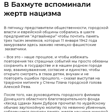
В Бахмуте вспоминали
жертв нацизма
а
В пятницу представители общественности, городской
власти и еврейской общины собрались в шахте
предприятия “Артвайнери” чтобы почтить память
газети
трех тысяч земляков, которых 11 января 1942 года
замуровали здесь заживо немецко-фашистские
захватчики.
ійна політика
– Все это – наше прошлое, и чтобы избежать
повторения тех страшных событий мы просто обязаны
сохранить в государстве и в нашем родном городе
ійна місія
мир, взаимоуважение, согласие и единство, чтобы
открыто смотреть в глаза детям, внукам и не
повторять ошибок прошлого, – сказал выступая на
ти
траурном митинге у Стены Плача городской голова
Алексей Рева.
После того, как руководитель городского филиала
Донецкого областного благотворительного фонда
«Хесед Цдака» Хаим Дубров прочитал по иудейскому
обычаю заупокойную молитву по невинно убиенным,
собравшиеся почтили память жертв нацизма минутой