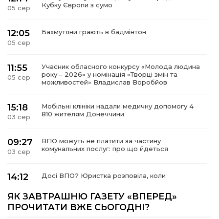
Кубку Європи з сумо
05 сер
12:05
Бахмутяни грають в бадмінтон
05 сер
11:55
Учасник обласного конкурсу «Молода людина
року – 2026» у номінація «Творці змін та
05 сер
можливостей» Владислав Воробйов
15:18
Мобільні клініки надали медичну допомогу 4
810 жителям Донеччини
03 сер
09:27
ВПО можуть не платити за частину
комунальних послуг: про що йдеться
03 сер
14:12
Досі ВПО? Юристка розповіла, коли
переселенці втрачають виплати та статус
01 сер
внутрішньо переміщеної особи
ЯК ЗАВТРАШНЮ ГАЗЕТУ «ВПЕРЕД»
ПРОЧИТАТИ ВЖЕ СЬОГОДНІ?
14:04
Учасниця обласного конкурсу «Молода