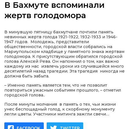
В Бахмуте вспоминали
жертв голодомора
а
В минувшую пятницу бахмутчане почтили память
невинных жертв голода 1921-1922, 1932-1933 и 1946-
1947 годов. Молодежь, представители
газети
общественности, городской власти собрались на
Мариупольском кладбище у памятного знака жертвам
голодомора. К присутствующим обратился городской
ійна політика
голова Алексей Рева. Он напомнил о том, как важно
каждому из нас извлечь уроки из случившейся много
десятилетий назад трагедии. Эта трагедия никогда не
ійна місія
должна быть забыта.
– Именно память является тем, что не позволит
повториться ужасным событиям прошлого, – отметил
ти
городской голова..
После минуты молчания в память о тех, чьи жизни
унес беспощадный голод, к скорбному монументу
легли цветы. Участники митинга зажгли свечи…
FACEBOOK
TWITTER