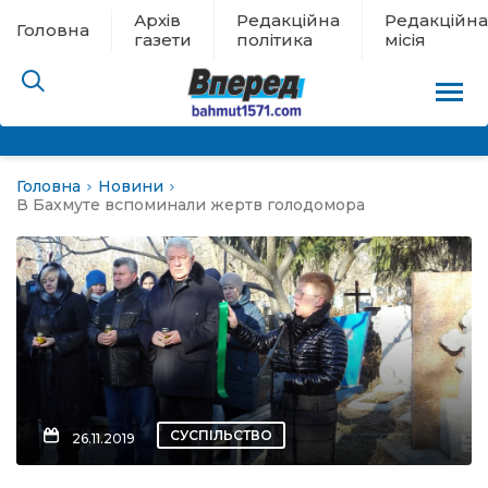
Архів
Редакційна
Редакційна
Головна
газети
політика
місія
Головна
Новини
пам’яті
В Бахмуте вспоминали жертв голодомора
 в евакуації
льство
ні новини
цина
СУСПІЛЬСТВО
26.11.2019