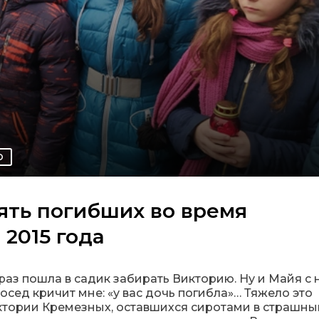
О
ять погибших во время
2015 года
к раз пошла в садик забирать Викторию. Ну и Майя с 
сосед кричит мне: «у вас дочь погибла»… Тяжело это
иктории Кремезных, оставшихся сиротами в страшны