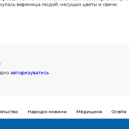
нулась вереница людей, несущих цветы и свечи.
р
ідно
авторизуватись
.
пільство
Народні новини
Медицина
Освіта