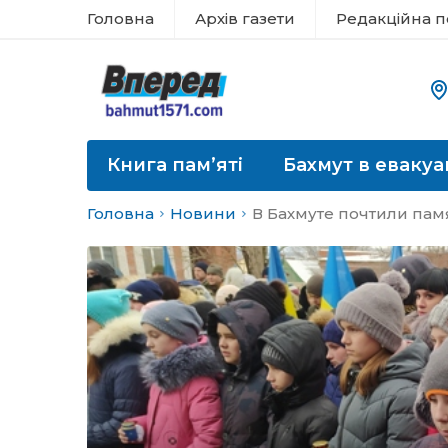
Головна
Архів газети
Редакційна п
Книга пам’яті
Бахмут в евакуа
Головна
Новини
В Бахмуте почтили пам