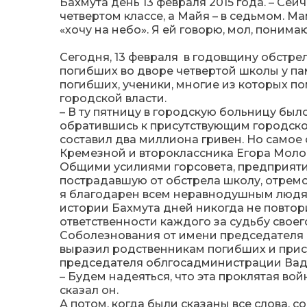
Бахмута день 13 февраля 2015 года. – Сей
четвертом классе, а Майя – в седьмом. М
«хочу на небо». Я ей говорю, мол, понима
Сегодня, 13 февраля в годовщину обстре
погибших во дворе четвертой школы у па
погибших, ученики, многие из которых по
городской власти.
– В ту пятницу в городскую больницу было 
обратившись к присутствующим городской
составил два миллиона гривен. Но само
Кремезной и второклассника Егора Моло
Общими усилиями горсовета, предприяти
пострадавшую от обстрела школу, отрем
я благодарен всем неравнодушным людям 
истории Бахмута дней никогда не повтор
ответственности каждого за судьбу своег
Соболезнования от имени председателя 
выразил родственникам погибших и прис
председателя облгосадминистрации Ва
– Будем надеяться, что эта проклятая во
сказал он.
А потом, когда были сказаны все слова,