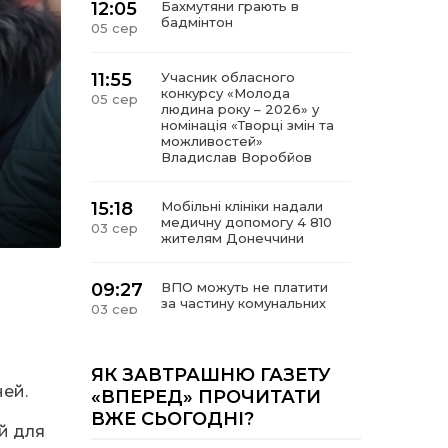
12:05
Бахмутяни грають в
бадмінтон
05 сер
11:55
Учасник обласного
конкурсу «Молода
05 сер
людина року – 2026» у
номінація «Творці змін та
можливостей»
Владислав Воробйов
15:18
Мобільні клініки надали
медичну допомогу 4 810
03 сер
жителям Донеччини
09:27
ВПО можуть не платити
за частину комунальних
03 сер
послуг: про що йдеться
14:12
Досі ВПО? Юристка
ЯК ЗАВТРАШНЮ ГАЗЕТУ
розповіла, коли
ней.
01 сер
«ВПЕРЕД» ПРОЧИТАТИ
переселенці втрачають
ВЖЕ СЬОГОДНІ?
виплати та статус
й для
внутрішньо переміщеної