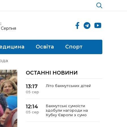
:
6 Серпня
едицина
Освіта
Спорт
года
ОСТАННІ НОВИНИ
13:17
Літо бахмутських дітей
05 сер
12:14
Бахмутські сумоїсти
здобули нагороди на
05 сер
Кубку Європи з сумо