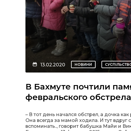
13.02.2020
НОВИНИ
СУСПІЛЬСТВ
В Бахмуте почтили пам
февральского обстрела 
– В тот день начался обстрел, а дочка ка
Она всегда за мамой ходила. И тут вдруг 
вспоминать.., говорит бабушка Майи и В