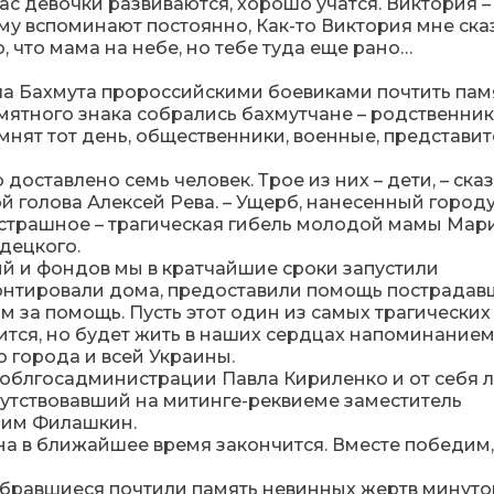
час девочки развиваются, хорошо учатся. Виктория –
аму вспоминают постоянно, Как-то Виктория мне ска
ю, что мама на небе, но тебе туда еще рано…
ла Бахмута пророссийскими боевиками почтить пам
мятного знака собрались бахмутчане – родственни
мнят тот день, общественники, военные, представи
доставлено семь человек. Трое из них – дети, – сказ
 голова Алексей Рева. – Ущерб, нанесенный город
е страшное – трагическая гибель молодой мамы Ма
децкого.
й и фондов мы в кратчайшие сроки запустили
онтировали дома, предоставили помощь пострадав
за помощь. Пусть этот один из самых трагических
ится, но будет жить в наших сердцах напоминанием
о города и всей Украины.
облгосадминистрации Павла Кириленко и от себя 
утствовавший на митинге-реквиеме заместитель
дим Филашкин.
йна в ближайшее время закончится. Вместе победим,
 собравшиеся почтили память невинных жертв минуто