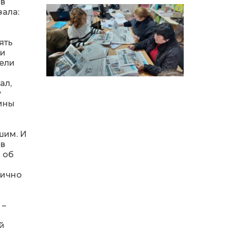
особи
 в
зала:
14:04
Учасниця обласного
конкурсу «Молода
01 сер
людина року – 2026» у
ять
номінації «Пульс життя»
ки
Аліна Кулик
тели
ал,
15:58
Літо в Жовтих Водах
у
31 лип
рины
15:30
Бахмутяни відвідали
Музей науки
31 лип
шим. И
Національного
університету
 в
«Полтавська політехніка
 об
імені Юрія Кондратюка»
лично
15:24
Бахмутянка Ірина
Денисенко бере участь у
31 лип
конкурсі «Молода
 –
людина року – 2026»
й