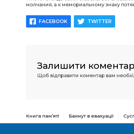
молчания, а к мемориальному знаку потя
FACEBOOK
TWITTER
Залишити комента
Щоб відправити коментар вам необх
Книга пам’яті
Бахмут в евакуації
Сус