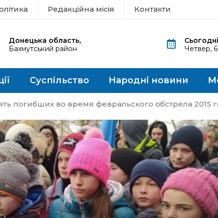
олітика
Редакційна місія
Контакти
Донецька область,
Сьогодні
Бахмутський район
Четвер, 
ції
Суспільство
Народні новини
М
ять погибших во время февральского обстрела 2015 