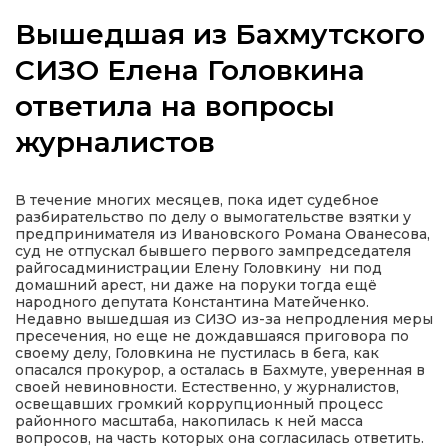
Вышедшая из Бахмутского
СИЗО Елена Головкина
ответила на вопросы
а
журналистов
газети
В течение многих месяцев, пока идет судебное
ійна політика
разбирательство по делу о вымогательстве взятки у
предпринимателя из Ивановского Романа Ованесова,
суд не отпускал бывшего первого зампредседателя
ійна місія
райгосадминистрации Елену Головкину ни под
домашний арест, ни даже на поруки тогда ещё
народного депутата Константина Матейченко.
ти
Недавно вышедшая из СИЗО из-за непродления меры
пресечения, но еще не дождавшаяся приговора по
своему делу, Головкина не пустилась в бега, как
опасался прокурор, а осталась в Бахмуте, уверенная в
своей невиновности. Естественно, у журналистов,
освещавших громкий коррупционный процесс
районного масштаба, накопилась к ней масса
вопросов, на часть которых она согласилась ответить.