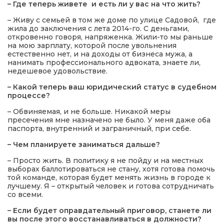
– Где теперь живете и есть ли у вас на что жить?
– Живу с семьей в том же доме по улице Садовой, где
жила до заключения с лета 2014-го. С деньгами,
откровенно говоря, напряженка. Жили-то мы раньше
на мою зарплату, которой после увольнения
естественно нет, и на доходы от бизнеса мужа, а
нанимать профессионального адвоката, знаете ли,
недешевое удовольствие.
– Какой теперь ваш юридический статус в судебном
процессе?
– Обвиняемая, и не больше. Никакой меры
пресечения мне назначено не было. У меня даже оба
паспорта, внутренний и заграничный, при себе.
– Чем планируете заниматься дальше?
– Просто жить. В политику я не пойду и на местных
выборах баллотироваться не стану, хотя готова помочь
той команде, которая будет менять жизнь в городе к
лучшему. Я – открытый человек и готова сотрудничать
со всеми.
– Если будет оправдательный приговор, станете ли
вы после этого восстанавливаться в должности?