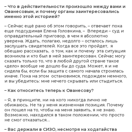
– Что в действительности произошло между вами и
Ованесовым, и почему органы заинтересовались
именно этой историей?
– Сейчас ещё рано об этом говорить, – отвечает пока
еще подсудимая Елена Головкина, – Впереди – суд и
оправдательный приговор, в чем я абсолютно
уверена. Ждать, полагаю, недолго – осталось лишь
заслушать свидетелей. Когда все это пройдет, я
обещаю рассказать, о том, как и почему эта ситуация
возникла и кто был в ней заинтересован. Сейчас могу
сказать только то, что в любой другой стране такое
«дело» вообще не дошло бы до суда. Может, я и не
сидела бы, если бы защита с самого начала строилась
иначе. Пока на этом остановимся, подождем немного,
и вы убедитесь: мне нечего скрывать или стыдиться.
– Как относитесь теперь к Ованесову?
– Я, в принципе, ни на кого никогда лично не
обижаюсь. Не та у меня жизненная позиция. Почему
он пошел на то, чтобы на меня заявить, я не знаю.
Возможно, находился в таком положении, что просто
не смог отказаться…
– Вас держали в СИЗО, несмотря на ходатайства