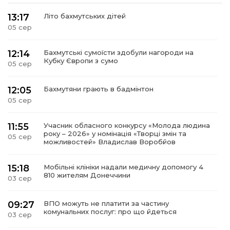
13:17
Літо бахмутських дітей
05 сер
12:14
Бахмутські сумоїсти здобули нагороди на
Кубку Європи з сумо
05 сер
12:05
Бахмутяни грають в бадмінтон
05 сер
11:55
Учасник обласного конкурсу «Молода людина
року – 2026» у номінація «Творці змін та
05 сер
можливостей» Владислав Воробйов
15:18
Мобільні клініки надали медичну допомогу 4
810 жителям Донеччини
03 сер
09:27
ВПО можуть не платити за частину
комунальних послуг: про що йдеться
03 сер