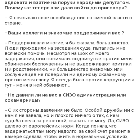
адвоката и взятие на поруки народным депутатом.
Почему же теперь вам дали выйти до приговора?
– Я связываю свое освобождение со сменой власти в
стране..
– Ваши коллеги и знакомые поддерживали вас ?
– Поддерживали многие, я бы сказала, большинство.
Люди приходили на заседания суда, пытались мне
всячески помочь. Несмотря на шок от моего
задержания, они понимали: выдвинутые против меня
обвинения беспочвенны и не выдерживают критики.
Ни родственники, ни большинство знакомых или
сослуживцев не поверили ни единому сказанному
против меня слову. Я всегда была против коррупции а
тут – меня в ней обвиняют…
– Не давили ли на вас в СИЗО администрация или
сокамерницы?
– С их стороны давления не было. Особой дружбы ни с
кем я не завела, но и плохого ничего о тех, с кем
судьба свела за решеткой, сказать не могу. Да, СИЗО
далеко от европейских норм. Когда поняла, что
задержаться там могу надолго, за свой счет ремонт в
камере сделала, чтобы жить в нормальных условиях,