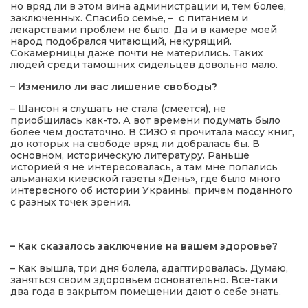
но вряд ли в этом вина администрации и, тем более,
заключенных. Спасибо семье, – с питанием и
лекарствами проблем не было. Да и в камере моей
народ подобрался читающий, некурящий.
Сокамерницы даже почти не матерились. Таких
людей среди тамошних сидельцев довольно мало.
– Изменило ли вас лишение свободы?
– Шансон я слушать не стала (смеется), не
приобщилась как-то. А вот времени подумать было
более чем достаточно. В СИЗО я прочитала массу книг,
до которых на свободе вряд ли добралась бы. В
основном, историческую литературу. Раньше
историей я не интересовалась, а там мне попались
альманахи киевской газеты «День», где было много
интересного об истории Украины, причем поданного
с разных точек зрения.
– Как сказалось заключение на вашем здоровье?
– Как вышла, три дня болела, адаптировалась. Думаю,
заняться своим здоровьем основательно. Все-таки
два года в закрытом помещении дают о себе знать.