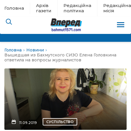
Архів
Редакційна
Редакційна
Головна
газети
політика
місія
Головна
Новини
пам’яті
Вышедшая из Бахмутского СИЗО Елена Головкина
ответила на вопросы журналистов
 в евакуації
льство
ні новини
цина
СУСПІЛЬСТВО
11.09.2019