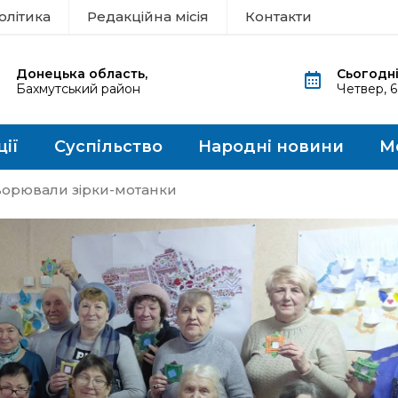
олітика
Редакційна місія
Контакти
Донецька область,
Сьогодні
Бахмутський район
Четвер, 
ції
Суспільство
Народні новини
М
творювали зірки-мотанки