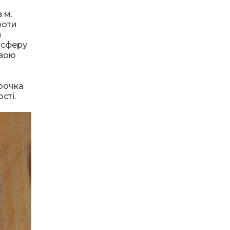
13:40
“Серпневі свята” – Клуб з
 м.
народознавства
30 лип
“Народний календар”
роти
и
осферу
13:33
Юні мешканці
свою
Бахмутської громади у
30 лип
Харкові долучилися до
проєкту «Радість у
дитячих усмішках»
ірочка
сті.
13:27
Інформація про
фінансування
30 лип
матеріальної допомоги
мешканцям Бахмутської
міської територіальної
громади
14:37
«Дві музи» у Рівному:
свято краси, мистецтва
28 лип
та натхнення!
14:31
Зустріч провідних
спортсменів і тренерів
28 лип
Донеччини