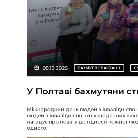
05.12.2025
БАХМУТ В ЕВАКУАЦІЇ
С
У Полтаві бахмутяни с
Міжнародний день людей з інвалідністю —
людей з інвалідністю, їхніх щоденних вик
нагадує про повагу до гідності кожної л
одного.