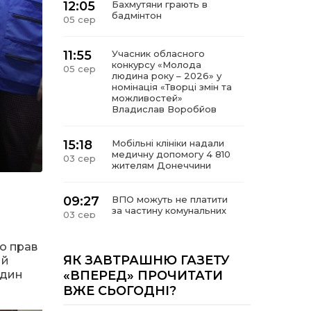
12:05
Бахмутяни грають в
бадмінтон
05 сер
11:55
Учасник обласного
конкурсу «Молода
05 сер
людина року – 2026» у
номінація «Творці змін та
можливостей»
Владислав Воробйов
15:18
Мобільні клініки надали
медичну допомогу 4 810
03 сер
жителям Донеччини
09:27
ВПО можуть не платити
за частину комунальних
03 сер
послуг: про що йдеться
о прав
14:12
Досі ВПО? Юристка
ЯК ЗАВТРАШНЮ ГАЗЕТУ
ий
розповіла, коли
01 сер
один
«ВПЕРЕД» ПРОЧИТАТИ
переселенці втрачають
ВЖЕ СЬОГОДНІ?
виплати та статус
внутрішньо переміщеної