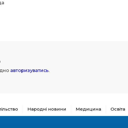
да
р
ідно
авторизуватись
.
пільство
Народні новини
Медицина
Освіта