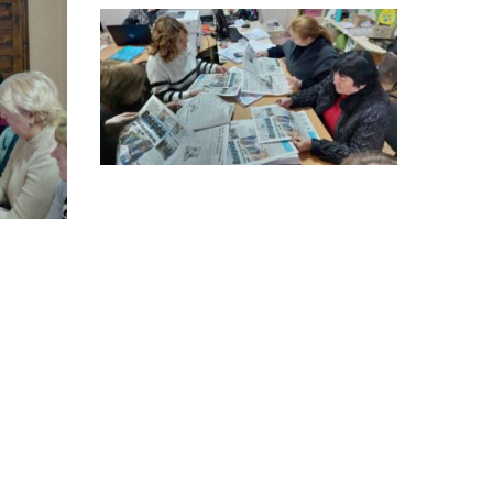
особи
14:04
Учасниця обласного
конкурсу «Молода
01 сер
людина року – 2026» у
номінації «Пульс життя»
Аліна Кулик
15:58
Літо в Жовтих Водах
31 лип
15:30
Бахмутяни відвідали
Музей науки
31 лип
Національного
університету
«Полтавська політехніка
імені Юрія Кондратюка»
15:24
Бахмутянка Ірина
Денисенко бере участь у
31 лип
конкурсі «Молода
людина року – 2026»