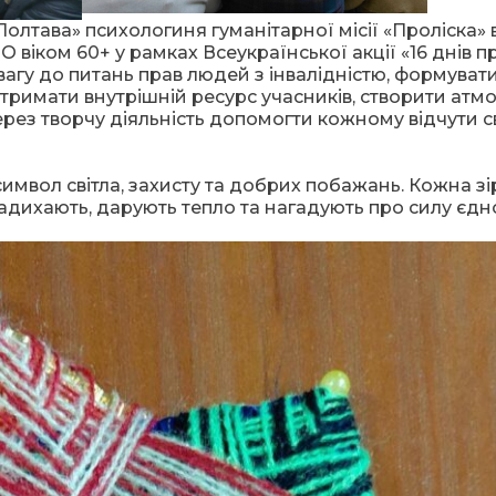
Полтава» психологиня гуманітарної місії «Проліска» в
 віком 60+ у рамках Всеукраїнської акції «16 днів п
агу до питань прав людей з інвалідністю, формуват
ідтримати внутрішній ресурс учасників, створити атм
через творчу діяльність допомогти кожному відчути 
имвол світла, захисту та добрих побажань. Кожна з
адихають, дарують тепло та нагадують про силу єдно