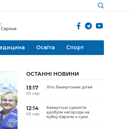
:
6 Серпня
едицина
Освіта
Спорт
ОСТАННІ НОВИНИ
13:17
Літо бахмутських дітей
05 сер
12:14
Бахмутські сумоїсти
здобули нагороди на
05 сер
Кубку Європи з сумо