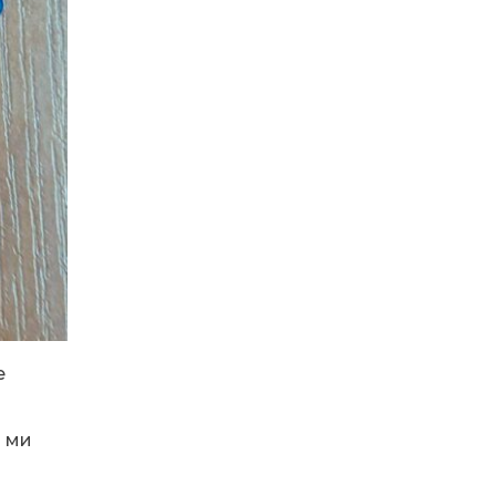
спростили, але з одним
22 лип
нюансом: деталі
оновленої “єОселі”
16:34
Перемога бахмутян на
фіналі Кубка України з
22 лип
легкоатлетичних метань
14:44
Бахмутяни грали в
парковий волейбол…
21 лип
13:17
Пишіть листи самому
собі, або як уникнути
21 лип
маніпуляцій без
конфліктів
е
12:41
Коли говорять гармати,
музи не мовчать
20 лип
м ми
12:16
Бахмутяни взяли участь у
фестивалі «Ількові
20 лип
забави»