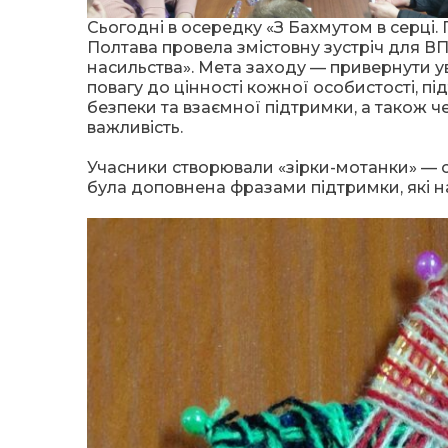
Сьогодні в осередку «З Бахмутом в серці. 
Полтава провела змістовну зустріч для ВПО
насильства». Мета заходу — привернути ув
повагу до цінності кожної особистості, п
безпеки та взаємної підтримки, а також 
важливість.
Учасники створювали «зірки-мотанки» — с
була доповнена фразами підтримки, які н