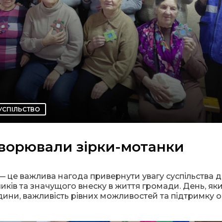
УСПІЛЬСТВО
творювали зірки-мотанки
 це важлива нагода привернути увагу суспільства д
ликів та значущого внеску в жи
ття громади. День, як
юдини, важливість рівних можливостей та підтримку 