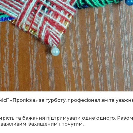
сії «Проліска» за турботу, професіоналізм та уважн
, щирість та бажання підтримувати одне одного. Разо
 важливим, захищеним і почутим.