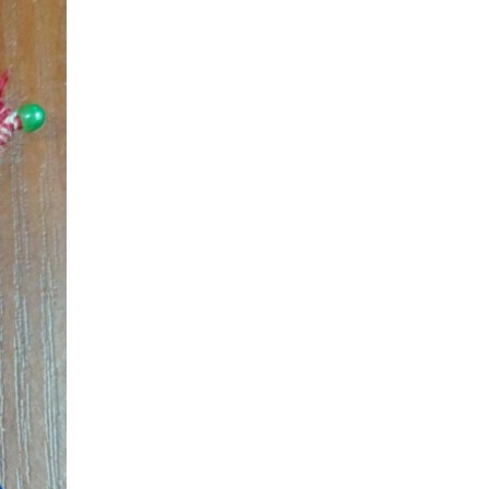
14:23
Одна з найяскравіших
постатей Бахмута –
28 лип
Борис Сергійович Вальх,
видатний лікар,
епідеміолог, зоолог
13:19
Бахмутських медичних
працівників привітали з
25 лип
професійним святом
13:10
Літо, враження, творчість
24 лип
14:38
Кабмін запровадив
персональне
23 лип
фінансування соцпослуг
для ВПО: кошти
надходитимуть на
спецрахунки
16:39
Іпотеку для ВПО