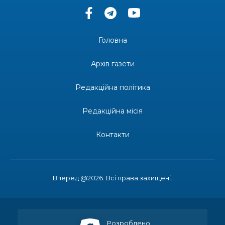
14:37
«Дві музи» у Рівному: свято краси, мистецтва
та натхнення!
28 лип
Головна
14:31
Зустріч провідних спортсменів і тренерів
Донеччини
Архів газети
28 лип
Редакційна політика
14:23
Одна з найяскравіших постатей Бахмута –
Борис Сергійович Вальх, видатний лікар,
28 лип
епідеміолог, зоолог
Редакційна місія
13:19
Бахмутських медичних працівників привітали з
Контакти
професійним святом
25 лип
13:10
Літо, враження, творчість
24 лип
Вперед @2026. Всі права захищені.
14:38
Кабмін запровадив персональне фінансування
соцпослуг для ВПО: кошти надходитимуть на
23 лип
спецрахунки
Розроблено