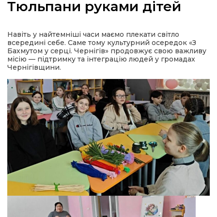
Тюльпани руками дітей
Навіть у найтемніші часи маємо плекати світло
всередині себе. Саме тому культурний осередок «З
а
Бахмутом у серці. Чернігів» продовжує свою важливу
місію — підтримку та інтеграцію людей у громадах
Чернігівщини.
газети
ійна політика
ійна місія
ти