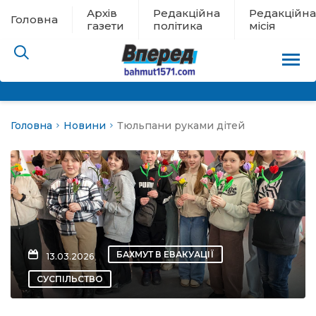
Архів
Редакційна
Редакційна
Головна
газети
політика
місія
Головна
Новини
Тюльпани руками дітей
пам’яті
 в евакуації
льство
ні новини
БАХМУТ В ЕВАКУАЦІЇ
13.03.2026
цина
СУСПІЛЬСТВО