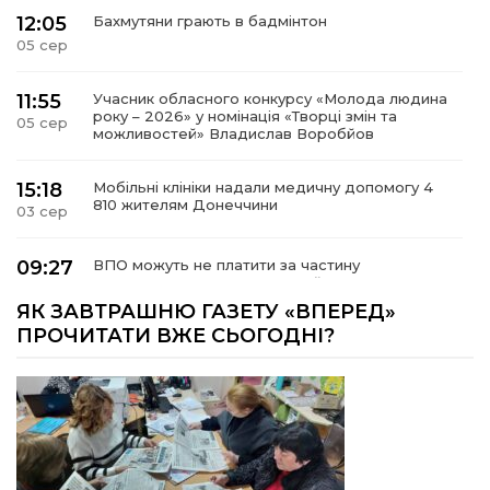
12:05
Бахмутяни грають в бадмінтон
05 сер
11:55
Учасник обласного конкурсу «Молода людина
року – 2026» у номінація «Творці змін та
05 сер
можливостей» Владислав Воробйов
15:18
Мобільні клініки надали медичну допомогу 4
810 жителям Донеччини
03 сер
09:27
ВПО можуть не платити за частину
комунальних послуг: про що йдеться
03 сер
ЯК ЗАВТРАШНЮ ГАЗЕТУ «ВПЕРЕД»
ПРОЧИТАТИ ВЖЕ СЬОГОДНІ?
14:12
Досі ВПО? Юристка розповіла, коли
переселенці втрачають виплати та статус
01 сер
внутрішньо переміщеної особи
14:04
Учасниця обласного конкурсу «Молода
людина року – 2026» у номінації «Пульс життя»
01 сер
Аліна Кулик