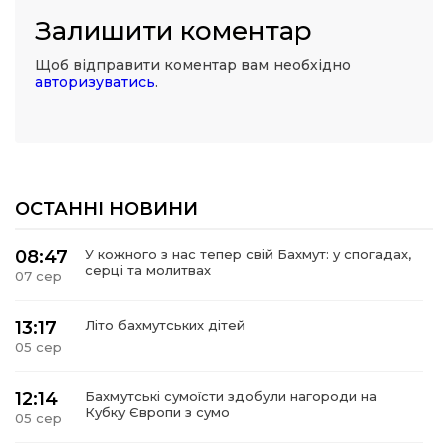
Залишити коментар
Щоб відправити коментар вам необхідно
авторизуватись
.
ОСТАННІ НОВИНИ
08:47
У кожного з нас тепер свій Бахмут: у спогадах,
серці та молитвах
07 сер
13:17
Літо бахмутських дітей
05 сер
12:14
Бахмутські сумоїсти здобули нагороди на
Кубку Європи з сумо
05 сер