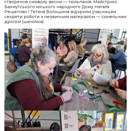
створення символу весни — тюльпанів. Майстрині
Бахмутського міського народного Дому Наталя
Решетняк і Тетяна Волошина відкрили учасницям
секрети роботи з незвичним матеріалом — синельним
дротом (шенілом)