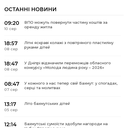
ОСТАННІ НОВИНИ
09:20
ВПО можуть повернути частину коштів за
оренду житла
10 сер
18:57
Літні яскраві колажі з повітряного пластиліну
руками дітей
08 сер
18:47
У Дніпрі відзначили переможців обласного
конкурсу «Молода людина року – 2026»
08 сер
08:47
У кожного з нас тепер свій Бахмут: у спогадах,
серці та молитвах
07 сер
13:17
Літо бахмутських дітей
05 сер
12:14
Бахмутські сумоїсти здобули нагороди на