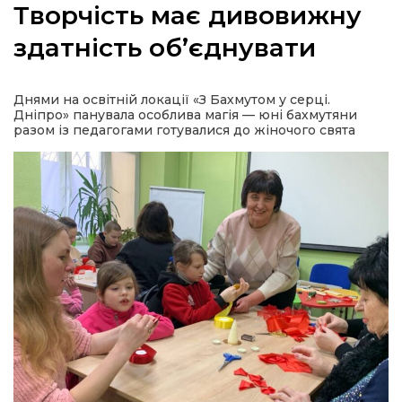
Творчість має дивовижну
здатність об’єднувати
а
Днями на освітній локації «З Бахмутом у серці.
Дніпро» панувала особлива магія — юні бахмутяни
разом із педагогами готувалися до жіночого свята
газети
ійна політика
ійна місія
ти