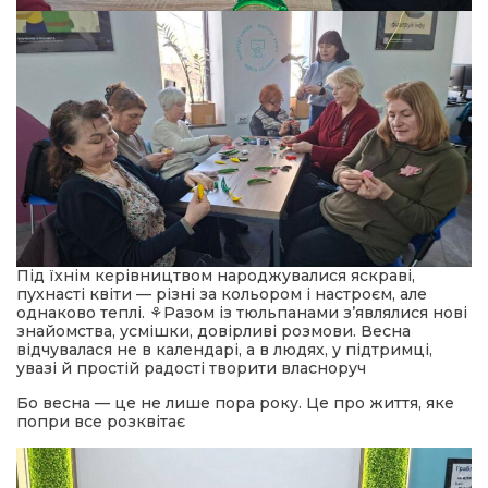
Під їхнім керівництвом народжувалися яскраві,
пухнасті квіти — різні за кольором і настроєм, але
однаково теплі. ⚘️Разом із тюльпанами з’являлися нові
знайомства, усмішки, довірливі розмови. Весна
відчувалася не в календарі, а в людях, у підтримці,
увазі й простій радості творити власноруч
Бо весна — це не лише пора року. Це про життя, яке
попри все розквітає