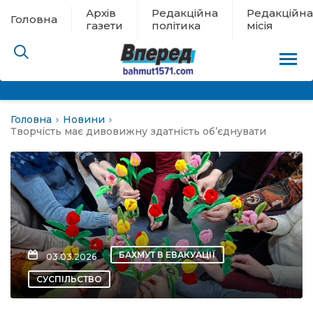
Архів
Редакційна
Редакційна
Головна
газети
політика
місія
Головна
Новини
пам’яті
Творчість має дивовижну здатність об’єднувати
 в евакуації
льство
ні новини
БАХМУТ В ЕВАКУАЦІЇ
03.03.2026
цина
СУСПІЛЬСТВО