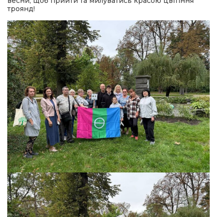
весни, щоб прийти та милуватись красою цвітіння
троянд!