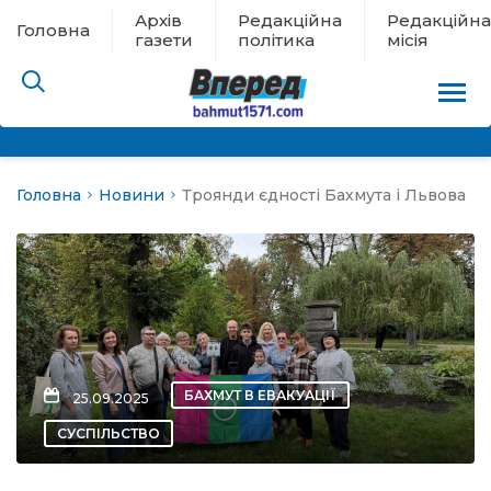
Архів
Редакційна
Редакційна
Головна
газети
політика
місія
Головна
Новини
Троянди єдності Бахмута і Львова
пам’яті
 в евакуації
льство
ні новини
БАХМУТ В ЕВАКУАЦІЇ
25.09.2025
цина
СУСПІЛЬСТВО