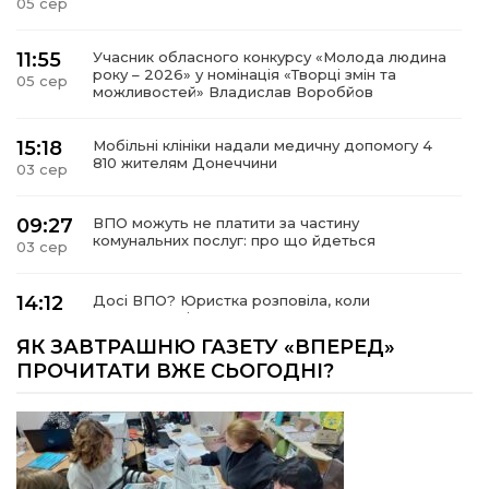
05 сер
11:55
Учасник обласного конкурсу «Молода людина
року – 2026» у номінація «Творці змін та
05 сер
можливостей» Владислав Воробйов
15:18
Мобільні клініки надали медичну допомогу 4
810 жителям Донеччини
03 сер
09:27
ВПО можуть не платити за частину
комунальних послуг: про що йдеться
03 сер
14:12
Досі ВПО? Юристка розповіла, коли
переселенці втрачають виплати та статус
01 сер
внутрішньо переміщеної особи
ЯК ЗАВТРАШНЮ ГАЗЕТУ «ВПЕРЕД»
ПРОЧИТАТИ ВЖЕ СЬОГОДНІ?
14:04
Учасниця обласного конкурсу «Молода
людина року – 2026» у номінації «Пульс життя»
01 сер
Аліна Кулик
15:58
Літо в Жовтих Водах