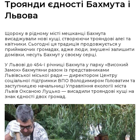
Троянди єдності Бахмута і
Львова
а
Щороку в рідному місті мешканці Бахмута
висаджували нові кущі, створюючи трояндові алеї та
квітники. Сьогодні ця традиція продовжується у
газети
приймаючих громадах, адже люди, змушені залишити
домівки, несуть Бахмут у своєму серці.
У Львові до 454-ї річниці Бахмута у парку «Високий
ійна політика
Замок» бахмутяни разом із представниками
Львівської міської ради — директором Центру
соціальної підтримки ВПО Володимиром Головатим та
ійна місія
заступницею начальниці Управління екології міста
Львів Оксаною Луцько — висадили трояндові кущі на
знак єдності двох громад.
ти