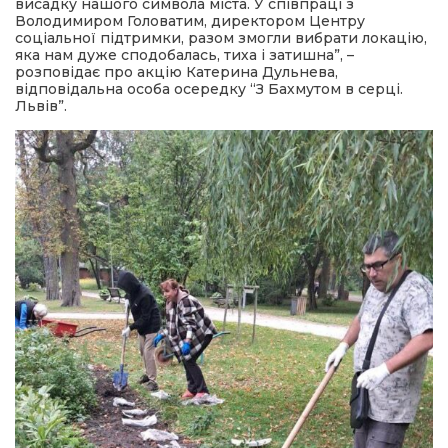
висадку нашого символа міста. У співпраці з
Володимиром Головатим, директором Центру
соціальної підтримки, разом змогли вибрати локацію,
яка нам дуже сподобалась, тиха і затишна”, –
розповідає про акцію Катерина Дульнева,
відповідальна особа осередку “З Бахмутом в серці.
Львів”.