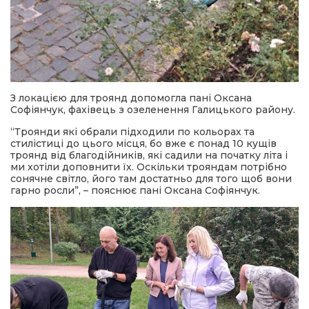
З локацією для троянд допомогла пані Оксана
Софіянчук, фахівець з озеленення Галицького району.
“Троянди які обрали підходили по кольорах та
стилістиці до цього місця, бо вже є понад 10 кущів
троянд від благодійників, які садили на початку літа і
ми хотіли доповнити їх. Оскільки трояндам потрібно
сонячне світло, його там достатньо для того щоб вони
гарно росли”, – пояснює пані Оксана Софіянчук.