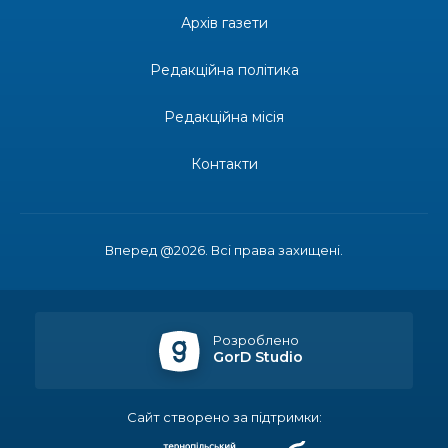
14:31
Зустріч провідних спортсменів і тренерів
Донеччини
Архів газети
28 лип
Редакційна політика
14:23
Одна з найяскравіших постатей Бахмута –
Борис Сергійович Вальх, видатний лікар,
28 лип
епідеміолог, зоолог
Редакційна місія
13:19
Бахмутських медичних працівників привітали з
Контакти
професійним святом
25 лип
13:10
Літо, враження, творчість
24 лип
Вперед @2026. Всі права захищені.
14:38
Кабмін запровадив персональне фінансування
соцпослуг для ВПО: кошти надходитимуть на
23 лип
спецрахунки
Розроблено
GorD Studio
16:39
Іпотеку для ВПО спростили, але з одним
нюансом: деталі оновленої “єОселі”
22 лип
Сайт створено за підтримки: