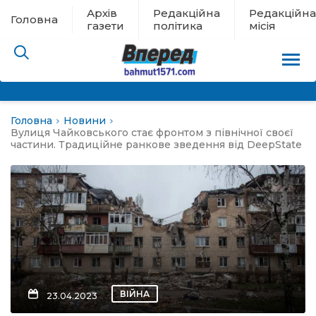
Архів
Редакційна
Редакційна
Головна
газети
політика
місія
Головна
Новини
пам’яті
Вулиця Чайковського стає фронтом з північної своєї
частини. Традиційне ранкове зведення від DeepState
 в евакуації
льство
ні новини
цина
ВІЙНА
23.04.2023