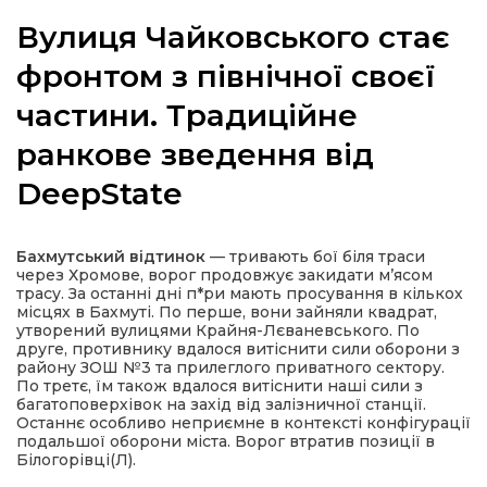
Вулиця Чайковського стає
фронтом з північної своєї
частини. Традиційне
а
ранкове зведення від
газети
DeepState
ійна політика
Бахмутський відтинок
— тривають бої біля траси
через Хромове, ворог продовжує закидати м’ясом
ійна місія
трасу. За останні дні п*ри мають просування в кількох
місцях в Бахмуті. По перше, вони зайняли квадрат,
утворений вулицями Крайня-Лєваневського. По
ти
друге, противнику вдалося витіснити сили оборони з
району ЗОШ №3 та прилеглого приватного сектору.
По третє, їм також вдалося витіснити наші сили з
багатоповерхівок на захід від залізничної станції.
Останнє особливо неприємне в контексті конфігурації
подальшої оборони міста. Ворог втратив позиції в
Білогорівці(Л).