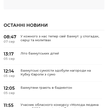
ОСТАННІ НОВИНИ
08:47
У кожного з нас тепер свій Бахмут: у спогадах,
серці та молитвах
07 сер
13:17
Літо бахмутських дітей
05 сер
12:14
Бахмутські сумоїсти здобули нагороди на
Кубку Європи з сумо
05 сер
12:05
Бахмутяни грають в бадмінтон
05 сер
11:55
Учасник обласного конкурсу «Молода людина