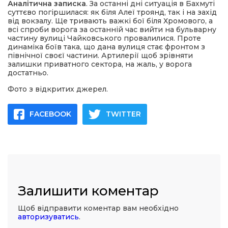
Аналітична записка
. За останні дні ситуація в Бахмуті
суттєво погіршилася: як біля Алеї троянд, так і на захід
від вокзалу. Ще тривають важкі бої біля Хромового, а
всі спроби ворога за останній час вийти на бульварну
частину вулиці Чайковського провалилися. Проте
динаміка боїв така, що дана вулиця стає фронтом з
північної своєї частини. Артилерії щоб зрівняти
залишки приватного сектора, на жаль, у ворога
достатньо.
Фото з відкритих джерел.
FACEBOOK
TWITTER
Залишити коментар
Щоб відправити коментар вам необхідно
авторизуватись
.