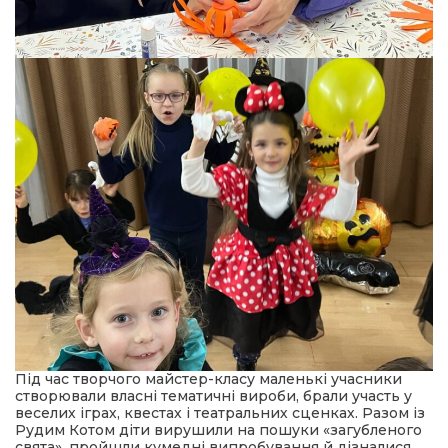
Під час творчого майстер-класу маленькі учасники
створювали власні тематичні вироби, брали участь у
веселих іграх, квестах і театральних сценках. Разом із
Рудим Котом діти вирушили на пошуки «загубленого
свята», пройшли кумедні випробування й дізналися