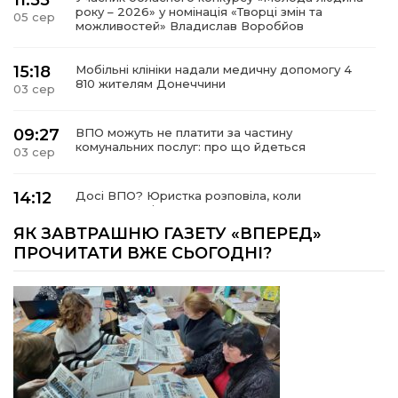
року – 2026» у номінація «Творці змін та
05 сер
можливостей» Владислав Воробйов
15:18
Мобільні клініки надали медичну допомогу 4
810 жителям Донеччини
03 сер
09:27
ВПО можуть не платити за частину
комунальних послуг: про що йдеться
03 сер
14:12
Досі ВПО? Юристка розповіла, коли
переселенці втрачають виплати та статус
01 сер
внутрішньо переміщеної особи
ЯК ЗАВТРАШНЮ ГАЗЕТУ «ВПЕРЕД»
ПРОЧИТАТИ ВЖЕ СЬОГОДНІ?
14:04
Учасниця обласного конкурсу «Молода
людина року – 2026» у номінації «Пульс життя»
01 сер
Аліна Кулик
15:58
Літо в Жовтих Водах
31 лип