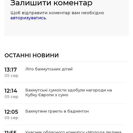
Залишити коментар
Щоб відправити коментар вам необхідно
авторизуватись
.
ОСТАННІ НОВИНИ
13:17
Літо бахмутських дітей
05 сер
12:14
Бахмутські сумоїсти здобули нагороди на
Кубку Європи з сумо
05 сер
12:05
Бахмутяни грають в бадмінтон
05 сер
11:55
Учасник обласного конкурсу «Молода людина