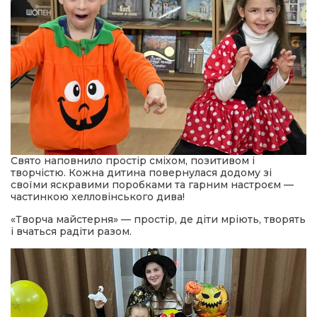
Свято наповнило простір сміхом, позитивом і
творчістю. Кожна дитина повернулася додому зі
своїми яскравими поробками та гарним настроєм —
частинкою хелловінського дива!
«Творча майстерня» — простір, де діти мріють, творять
і вчаться радіти разом.