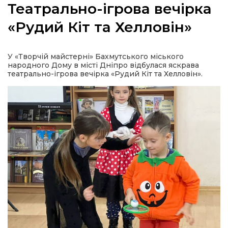
Театрально-ігрова вечірка
«Рудий Кіт та Хелловін»
а
У «Творчій майстерні» Бахмутського міського
народного Дому в місті Дніпро відбулася яскрава
театрально-ігрова вечірка «Рудий Кіт та Хелловін».
газети
ійна політика
ійна місія
ти