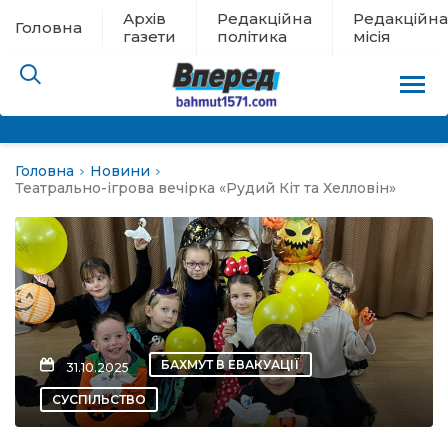
Архів
Редакційна
Редакційна
Головна
газети
політика
місія
Головна
Новини
пам’яті
Театрально-ігрова вечірка «Рудий Кіт та Хелловін»
 в евакуації
льство
ні новини
БАХМУТ В ЕВАКУАЦІЇ
31.10.2025
цина
СУСПІЛЬСТВО