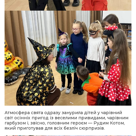
Атмосфера свята одразу занурила дітей у чарівний
світ осінніх пригод із веселими привидами, чарівним
гарбузом і, звісно, головним героєм — Рудим Котом,
який приготував для всіх безліч сюрпризів.