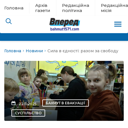
Архів
Редакційна
Редакційна
Головна
газети
політика
місія
Головна
Новини
Сила в єдності: разом за свободу
пам’яті
 в евакуації
льство
ні новини
БАХМУТ В ЕВАКУАЦІЇ
22.11.2025
цина
СУСПІЛЬСТВО