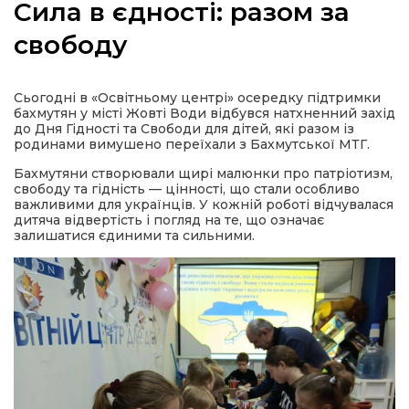
Сила в єдності: разом за
свободу
а
Сьогодні в «Освітньому центрі» осередку підтримки
бахмутян у місті Жовті Води відбувся натхненний захід
до Дня Гідності та Свободи для дітей, які разом із
газети
родинами вимушено переїхали з Бахмутської МТГ.
Бахмутяни створювали щирі малюнки про патріотизм,
свободу та гідність — цінності, що стали особливо
ійна політика
важливими для українців. У кожній роботі відчувалася
дитяча відвертість і погляд на те, що означає
залишатися єдиними та сильними.
ійна місія
ти