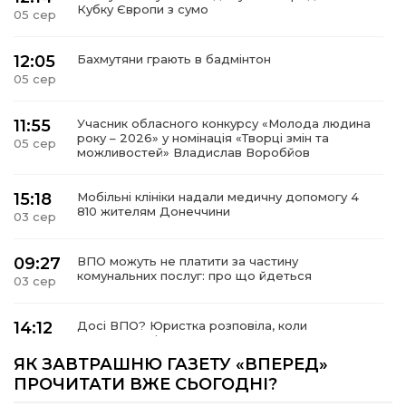
Кубку Європи з сумо
05 сер
12:05
Бахмутяни грають в бадмінтон
05 сер
11:55
Учасник обласного конкурсу «Молода людина
року – 2026» у номінація «Творці змін та
05 сер
можливостей» Владислав Воробйов
15:18
Мобільні клініки надали медичну допомогу 4
810 жителям Донеччини
03 сер
09:27
ВПО можуть не платити за частину
комунальних послуг: про що йдеться
03 сер
14:12
Досі ВПО? Юристка розповіла, коли
переселенці втрачають виплати та статус
01 сер
внутрішньо переміщеної особи
ЯК ЗАВТРАШНЮ ГАЗЕТУ «ВПЕРЕД»
ПРОЧИТАТИ ВЖЕ СЬОГОДНІ?
14:04
Учасниця обласного конкурсу «Молода