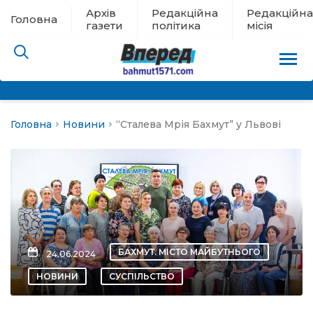
Архів
Редакційна
Редакційна
Головна
газети
політика
місія
Головна
Новини
“Сталева Мрія Бахмут” у Львові
пам’яті
 в евакуації
льство
ні новини
БАХМУТ. МІСТО МАЙБУТНЬОГО
24.06.2024
цина
НОВИНИ
СУСПІЛЬСТВО