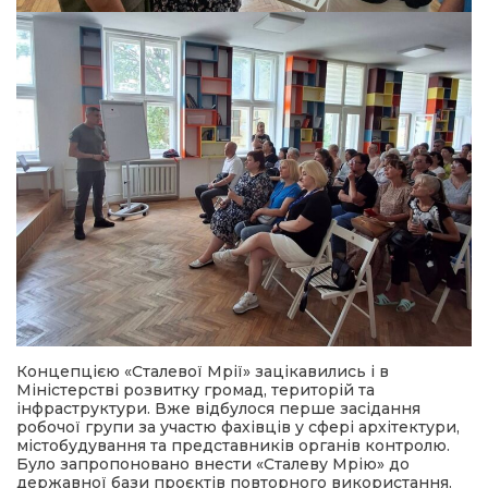
Концепцією «Сталевої Мрії» зацікавились і в
Міністерстві розвитку громад, територій та
інфраструктури. Вже відбулося перше засідання
робочої групи за участю фахівців у сфері архітектури,
містобудування та представників органів контролю.
Було запропоновано внести «Сталеву Мрію» до
державної бази проєктів повторного використання.