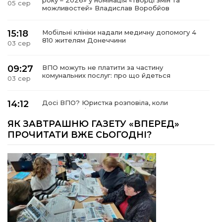
05 сер
можливостей» Владислав Воробйов
15:18
Мобільні клініки надали медичну допомогу 4
810 жителям Донеччини
03 сер
09:27
ВПО можуть не платити за частину
комунальних послуг: про що йдеться
03 сер
14:12
Досі ВПО? Юристка розповіла, коли
переселенці втрачають виплати та статус
01 сер
внутрішньо переміщеної особи
ЯК ЗАВТРАШНЮ ГАЗЕТУ «ВПЕРЕД»
ПРОЧИТАТИ ВЖЕ СЬОГОДНІ?
14:04
Учасниця обласного конкурсу «Молода
людина року – 2026» у номінації «Пульс життя»
01 сер
Аліна Кулик
15:58
Літо в Жовтих Водах
31 лип
15:30
Бахмутяни відвідали Музей науки