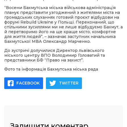
“Восени Бахмутська міська військова адміністрація
планує представити узгоджений з жителями міста на
громадських слуханнях готовий проєкт відбудови на
форумі Rebuild Ukraine у Польщі. Переконаний, що
спільними зусиллями ми не лише відбудуємо Бахмут, а
й перетворимо його на ще краще місто, комфортне
для життя людей”, – зазначає заступник начальника
Бахмутської МВА Олександр Марченко.
До зустричі долучилися Директор львівського
міського центру ВПО Володимир Головатий та
представники БФ “Право на захист”.
Фото та інформація Бахмутська міська рада
FACEBOOK
TWITTER
Залишити коментар