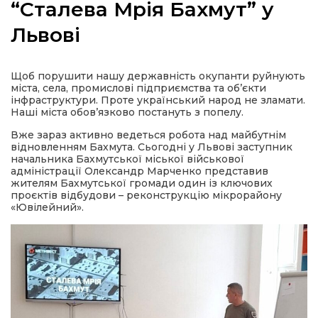
“Сталева Мрія Бахмут” у
Львові
а
Щоб порушити нашу державність окупанти руйнують
міста, села, промислові підприємства та об’єкти
інфраструктури. Проте український народ не зламати.
газети
Наші міста обов’язково постануть з попелу.
Вже зараз активно ведеться робота над майбутнім
відновленням Бахмута. Сьогодні у Львові заступник
ійна політика
начальника Бахмутської міської військової
адміністрації Олександр Марченко представив
жителям Бахмутської громади один із ключових
ійна місія
проєктів відбудови – реконструкцію мікрорайону
«Ювілейний».
ти