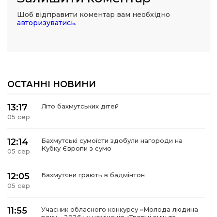
Щоб відправити коментар вам необхідно
авторизуватись
.
ОСТАННІ НОВИНИ
13:17
Літо бахмутських дітей
05 сер
12:14
Бахмутські сумоїсти здобули нагороди на
Кубку Європи з сумо
05 сер
12:05
Бахмутяни грають в бадмінтон
05 сер
11:55
Учасник обласного конкурсу «Молода людина
року – 2026» у номінація «Творці змін та