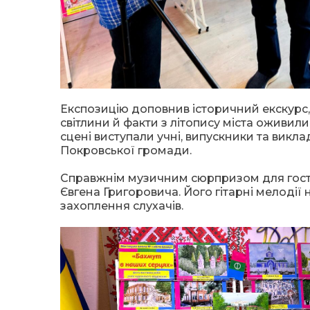
Експозицію доповнив історичний екскурс,
світлини й факти з літопису міста оживил
сцені виступали учні, випускники та викл
Покровської громади.
Справжнім музичним сюрпризом для госте
Євгена Григоровича. Його гітарні мелоді
захоплення слухачів.