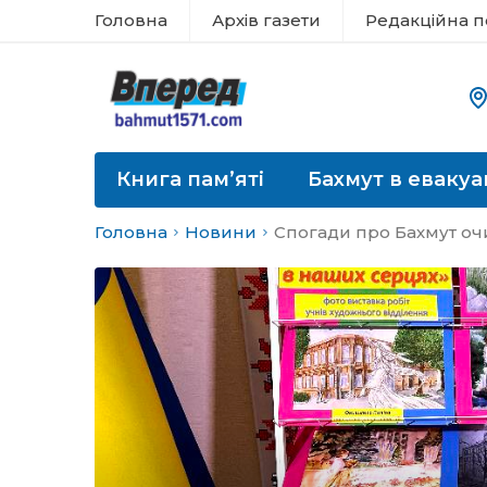
Головна
Архів газети
Редакційна п
Книга пам’яті
Бахмут в евакуа
Головна
Новини
Спогади про Бахмут оч