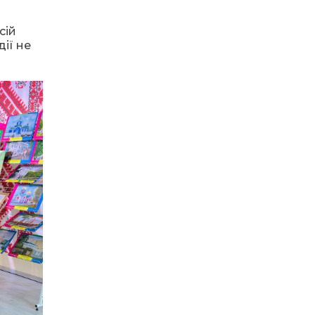
13:27
Інформація про
фінансування
30 лип
сій
матеріальної допомоги
ії не
мешканцям Бахмутської
міської територіальної
громади
14:37
«Дві музи» у Рівному:
свято краси, мистецтва
28 лип
та натхнення!
14:31
Зустріч провідних
спортсменів і тренерів
28 лип
Донеччини
14:23
Одна з найяскравіших
постатей Бахмута –
28 лип
Борис Сергійович Вальх,
видатний лікар,
епідеміолог, зоолог
13:19
Бахмутських медичних
працівників привітали з
25 лип