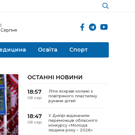
:
9 Серпня
едицина
Освіта
Спорт
ОСТАННІ НОВИНИ
18:57
Літні яскраві колажі з
повітряного пластиліну
08 сер
руками дітей
18:47
У Дніпрі відзначили
переможців обласного
08 сер
конкурсу «Молода
людина року – 2026»