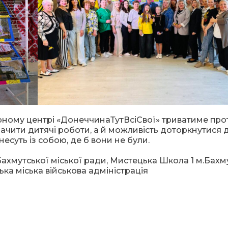
урному центрі «ДонеччинаТутВсіСвої» триватиме про
ачити дитячі роботи, а й можливість доторкнутися 
 несуть із собою, де б вони не були.
ахмутської міської ради, Мистецька Школа 1 м.Бахму
ка міська військова адміністрація