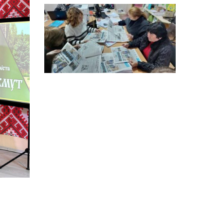
15:18
Мобільні клініки надали
медичну допомогу 4 810
03 сер
жителям Донеччини
09:27
ВПО можуть не платити
за частину комунальних
03 сер
послуг: про що йдеться
14:12
Досі ВПО? Юристка
розповіла, коли
01 сер
переселенці втрачають
виплати та статус
внутрішньо переміщеної
особи
14:04
Учасниця обласного
конкурсу «Молода
01 сер
людина року – 2026» у
номінації «Пульс життя»
Аліна Кулик
15:58
Літо в Жовтих Водах
31 лип