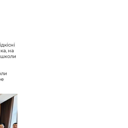
21 лип
13:17
Пишіть листи самому
собі, або як уникнути
21 лип
маніпуляцій без
конфліктів
12:41
Коли говорять гармати,
дкісні
музи не мовчать
20 лип
ка, на
ї школи
12:16
Бахмутяни взяли участь у
фестивалі «Ількові
20 лип
забави»
оли
ре
20:28
Як юні бахмутяни Латвією
подорожували
17 лип
20:11
Політика у сфері ВПО
переходить до
17 лип
Мінрозвитку