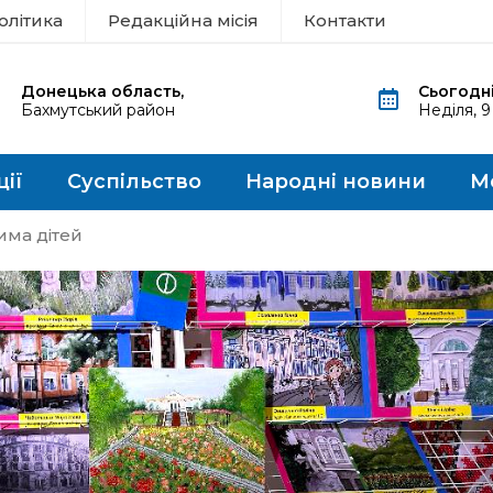
олітика
Редакційна місія
Контакти
Донецька область,
Сьогодні
Бахмутський район
Неділя, 
ції
Суспільство
Народні новини
М
има дітей