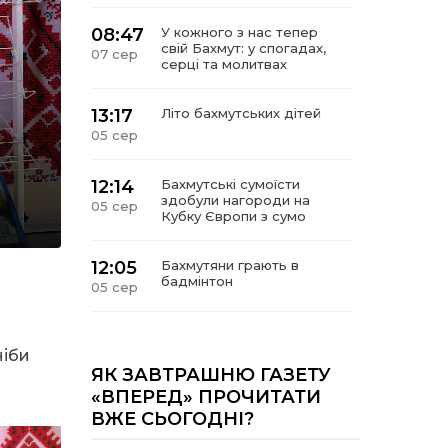
08:47
У кожного з нас тепер
свій Бахмут: у спогадах,
07 сер
серці та молитвах
13:17
Літо бахмутських дітей
05 сер
12:14
Бахмутські сумоїсти
здобули нагороди на
05 сер
Кубку Європи з сумо
12:05
Бахмутяни грають в
бадмінтон
05 сер
11:55
Учасник обласного
конкурсу «Молода
ніби
05 сер
людина року – 2026» у
ЯК ЗАВТРАШНЮ ГАЗЕТУ
номінація «Творці змін та
«ВПЕРЕД» ПРОЧИТАТИ
можливостей»
ВЖЕ СЬОГОДНІ?
Владислав Воробйов