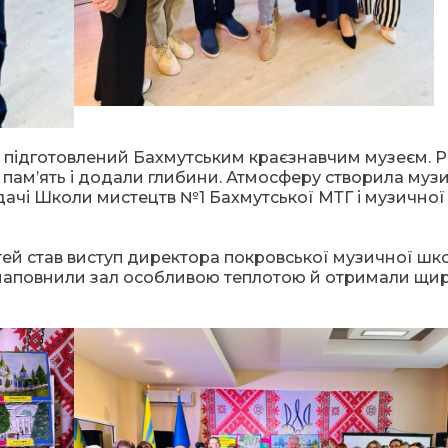
 підготовлений Бахмутським краєзнавчим музеєм. Рі
и пам’ять і додали глибини. Атмосферу створила музи
адачі Школи мистецтв №1 Бахмутської МТГ і музично
й став виступ директора покровської музичної шк
ї наповнили зал особливою теплотою й отримали щи