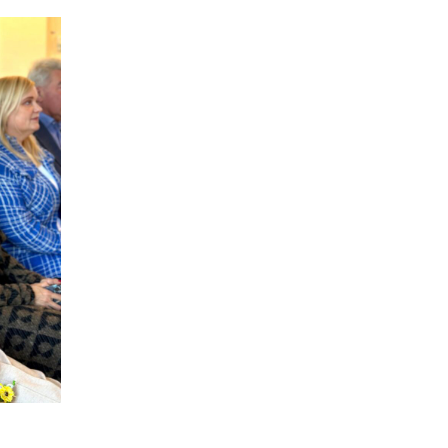
15:30
Бахмутяни відвідали
Музей науки
31 лип
Національного
університету
«Полтавська політехніка
імені Юрія Кондратюка»
15:24
Бахмутянка Ірина
Денисенко бере участь у
31 лип
конкурсі «Молода
людина року – 2026»
13:40
“Серпневі свята” – Клуб з
народознавства
30 лип
“Народний календар”
13:33
Юні мешканці
Бахмутської громади у
30 лип
Харкові долучилися до
проєкту «Радість у
дитячих усмішках»