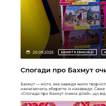
20.09.2025
БАХМУТ В ЕВАКУАЦІЇ
Спогади про Бахмут оч
Бахмут — місто, яке завжди жило творчістю
намагаючись зберегти їх назавжди. Саме ц
«Спогади про Бахмут очима дітей», що відк