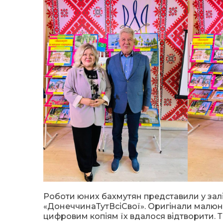
Роботи юних бахмутян представили у залі
«ДонеччинаТутВсіСвої». Оригінали малюнк
цифровим копіям їх вдалося відтворити. Т