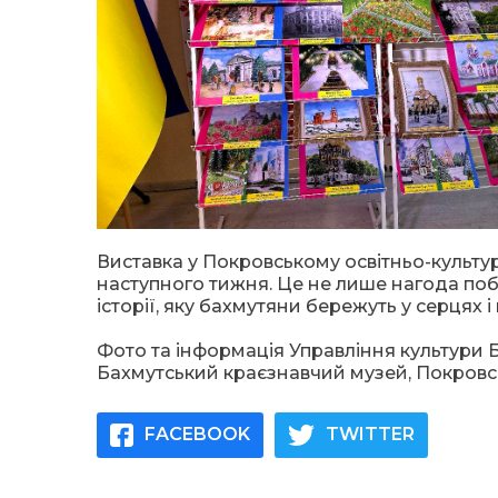
Виставка у Покровському освітньо-культ
наступного тижня. Це не лише нагода поб
історії, яку бахмутяни бережуть у серцях і
Фото та інформація Управління культури Б
Бахмутський краєзнавчий музей, Покровсь
FACEBOOK
TWITTER