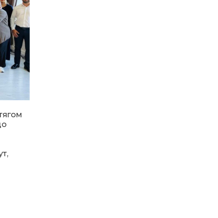
16:12
Допомога має бути
справедливою, – нардеп
15 лип
розповів, навіщо оновили
закон про права для ВПО
16:03
Бахмутянка Тетяна
Бурикіна продовжує
15 лип
навчати дітей орігамі
06:41
Молодший сержант
Сергій Володимирович
15 лип
Печененко, позивний
Бахмут, 11.02.1984 –
тягом
05.12.2025
до
18:28
Пенсія 8400 грн і робота:
т,
коли виплату допомоги
14 лип
для ВПО можуть
продовжити
18:24
В Україні створять
Координаційну раду з
14 лип
питань ВПО та
повернення українців із-