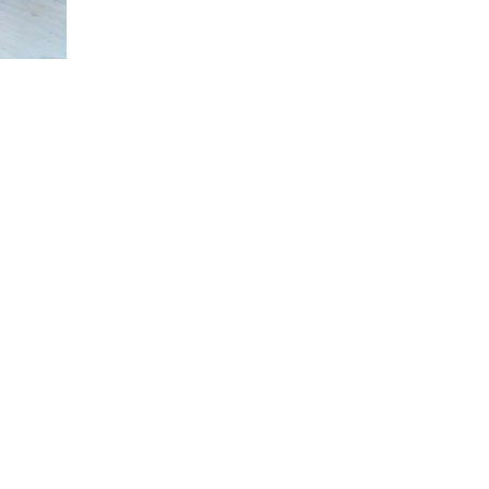
професійним святом
13:10
Літо, враження, творчість
24 лип
14:38
Кабмін запровадив
персональне
23 лип
фінансування соцпослуг
для ВПО: кошти
надходитимуть на
спецрахунки
16:39
Іпотеку для ВПО
спростили, але з одним
22 лип
нюансом: деталі
оновленої “єОселі”
16:34
Перемога бахмутян на
фіналі Кубка України з
22 лип
легкоатлетичних метань
14:44
Бахмутяни грали в
парковий волейбол…