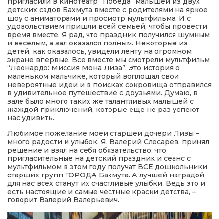
пригласили в кинотеатр “Победа” малышей из двух
детских садов Бахмута вместе с родителями на яркое
шоу с аниматорами и просмотр мультфильма. И с
удовольствием пришли всей семьей, чтобы провести
время вместе. Я рад, что праздник получился шумным
и веселым, а зал оказался полным. Некоторые из
детей, как оказалось, увидели ленту на огромном
экране впервые. Все вместе мы смотрели мультфильм
“Леонардо: Миссия Мона Лиза”. Это история о
маленьком мальчике, который воплощал свои
невероятные идеи и в поисках сокровища отправился
в удивительное путешествие с друзьями. Думаю, в
зале было много таких же талантливых малышей с
жаждой приключений, которые еще не раз успеют
нас удивить.
Любимое пожелание моей старшей дочери Лизы –
много радости и улыбок. Я, Валерий Слесарев, принял
решение и взял на себя обязательство, что
пригласительные на детский праздник и сеанс с
мультфильмом в этом году получат ВСЕ дошкольники
старших групп ГОРОДА Бахмута. А лучшей наградой
для нас всех станут их счастливые улыбки. Ведь это и
есть настоящие и самые честные краски детства, –
говорит Валерий Валерьевич.