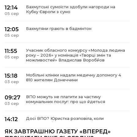
12:14
Бахмутські сумоїсти здобули нагороди на
Кубку Європи з сумо
05 сер
12:05
Бахмутяни грають в бадмінтон
05 сер
11:55
Учасник обласного конкурсу «Молода людина
року – 2026» у номінація «Творці змін та
05 сер
можливостей» Владислав Воробйов
15:18
Мобільні клініки надали медичну допомогу 4
810 жителям Донеччини
03 сер
09:27
ВПО можуть не платити за частину
комунальних послуг: про що йдеться
03 сер
14:12
Досі ВПО? Юристка розповіла, коли
переселенці втрачають виплати та статус
01 сер
внутрішньо переміщеної особи
ЯК ЗАВТРАШНЮ ГАЗЕТУ «ВПЕРЕД»