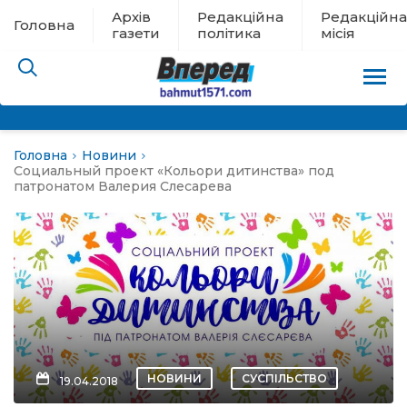
Архів
Редакційна
Редакційна
Головна
газети
політика
місія
Головна
Новини
пам’яті
Социальный проект «Кольори дитинства» под
патронатом Валерия Слесарева
 в евакуації
льство
ні новини
цина
НОВИНИ
СУСПІЛЬСТВО
19.04.2018