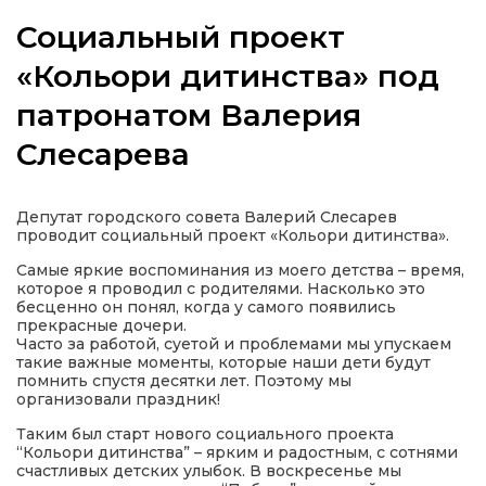
Социальный проект
«Кольори дитинства» под
патронатом Валерия
а
Слесарева
газети
Депутат городского совета Валерий Слесарев
ійна політика
проводит социальный проект «Кольори дитинства».
Самые яркие воспоминания из моего детства – время,
ійна місія
которое я проводил с родителями. Насколько это
бесценно он понял, когда у самого появились
прекрасные дочери.
ти
Часто за работой, суетой и проблемами мы упускаем
такие важные моменты, которые наши дети будут
помнить спустя десятки лет. Поэтому мы
организовали праздник!
Таким был старт нового социального проекта
“Кольори дитинства” – ярким и радостным, с сотнями
счастливых детских улыбок. В воскресенье мы