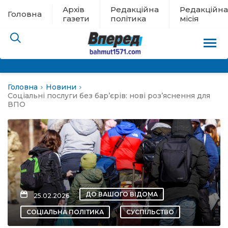
Архів
Редакційна
Редакційна
Головна
газети
політика
місія
Головна
Новини
пам’яті
Соціальні послуги без бар’єрів: нові роз’яснення для
ВПО
 в евакуації
льство
ні новини
ДО ВАШОГО ВІДОМА
25.02.2026
цина
СОЦІАЛЬНА ПОЛІТИКА
СУСПІЛЬСТВО