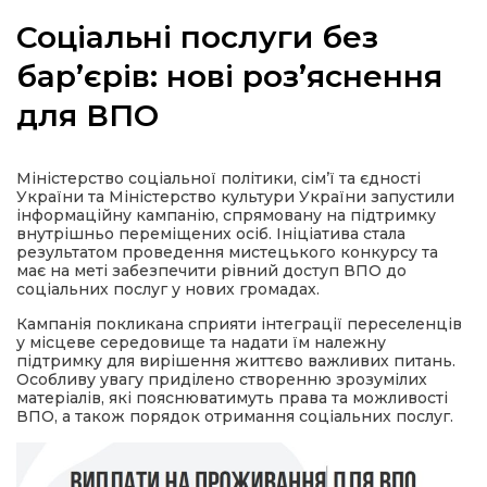
Соціальні послуги без
бар’єрів: нові роз’яснення
для ВПО
а
газети
Міністерство соціальної політики, сім’ї та єдності
України та Міністерство культури України запустили
інформаційну кампанію, спрямовану на підтримку
ійна політика
внутрішньо переміщених осіб. Ініціатива стала
результатом проведення мистецького конкурсу та
має на меті забезпечити рівний доступ ВПО до
ійна місія
соціальних послуг у нових громадах.
Кампанія покликана сприяти інтеграції переселенців
у місцеве середовище та надати їм належну
ти
підтримку для вирішення життєво важливих питань.
Особливу увагу приділено створенню зрозумілих
матеріалів, які пояснюватимуть права та можливості
ВПО, а також порядок отримання соціальних послуг.