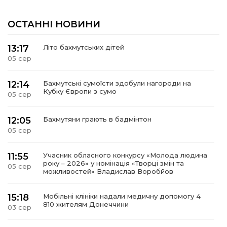
ОСТАННІ НОВИНИ
13:17
Літо бахмутських дітей
05 сер
12:14
Бахмутські сумоїсти здобули нагороди на
Кубку Європи з сумо
05 сер
12:05
Бахмутяни грають в бадмінтон
05 сер
11:55
Учасник обласного конкурсу «Молода людина
року – 2026» у номінація «Творці змін та
05 сер
можливостей» Владислав Воробйов
15:18
Мобільні клініки надали медичну допомогу 4
810 жителям Донеччини
03 сер