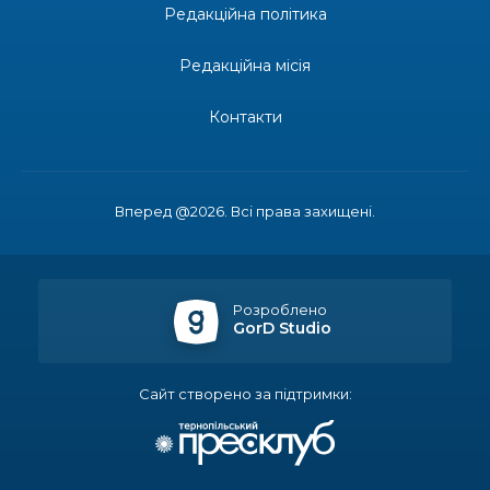
Редакційна політика
13:19
Бахмутських медичних працівників привітали з
професійним святом
25 лип
Редакційна місія
13:10
Літо, враження, творчість
Контакти
24 лип
14:38
Кабмін запровадив персональне фінансування
соцпослуг для ВПО: кошти надходитимуть на
23 лип
Вперед @2026. Всі права захищені.
спецрахунки
16:39
Іпотеку для ВПО спростили, але з одним
нюансом: деталі оновленої “єОселі”
22 лип
Розроблено
GorD Studio
16:34
Перемога бахмутян на фіналі Кубка України з
легкоатлетичних метань
22 лип
Сайт створено за підтримки:
14:44
Бахмутяни грали в парковий волейбол…
21 лип