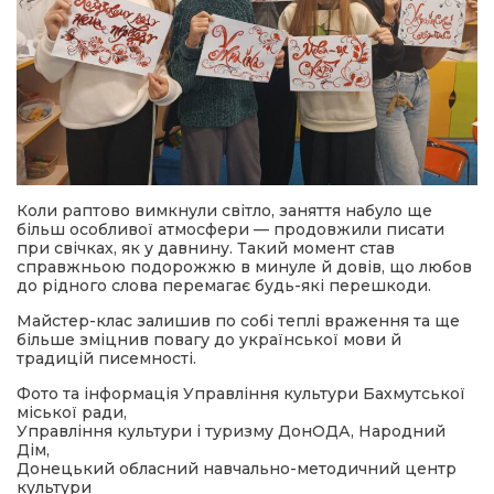
Коли раптово вимкнули світло, заняття набуло ще
більш особливої атмосфери — продовжили писати
при свічках, як у давнину. Такий момент став
справжньою подорожжю в минуле й довів, що любов
до рідного слова перемагає будь-які перешкоди.
Майстер-клас залишив по собі теплі враження та ще
більше зміцнив повагу до української мови й
традицій писемності.
Фото та інформація Управління культури Бахмутської
міської ради,
Управління культури і туризму ДонОДА, Народний
Дім,
Донецький обласний навчально-методичний центр
культури