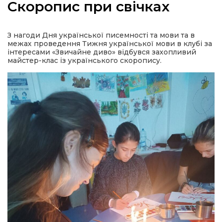
Скоропис при свічках
З нагоди Дня української писемності та мови та в
межах проведення Тижня української мови в клубі за
а
інтересами «Звичайне диво» відбувся захопливий
майстер-клас із українського скоропису.
газети
ійна політика
ійна місія
ти