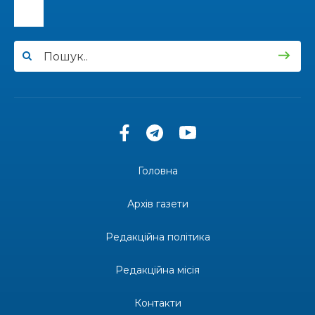
13:33
Юні мешканці Бахмутської громади у Харкові
долучилися до проєкту «Радість у дитячих
30 лип
усмішках»
13:27
Інформація про фінансування матеріальної
допомоги мешканцям Бахмутської міської
30 лип
територіальної громади
14:37
«Дві музи» у Рівному: свято краси, мистецтва
та натхнення!
28 лип
Головна
14:31
Зустріч провідних спортсменів і тренерів
Донеччини
Архів газети
28 лип
Редакційна політика
14:23
Одна з найяскравіших постатей Бахмута –
Борис Сергійович Вальх, видатний лікар,
28 лип
епідеміолог, зоолог
Редакційна місія
13:19
Бахмутських медичних працівників привітали з
Контакти
професійним святом
25 лип