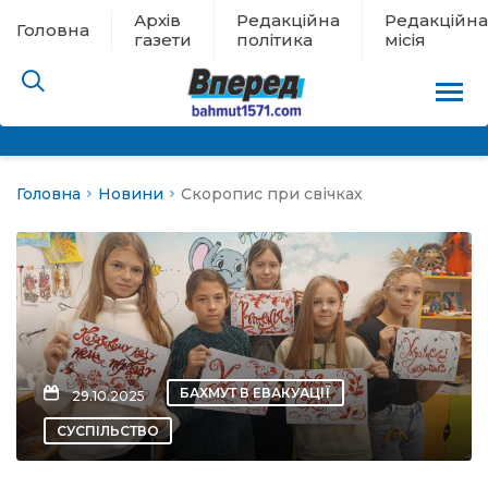
Архів
Редакційна
Редакційна
Головна
газети
політика
місія
Головна
Новини
Скоропис при свічках
пам’яті
 в евакуації
льство
ні новини
БАХМУТ В ЕВАКУАЦІЇ
29.10.2025
цина
СУСПІЛЬСТВО