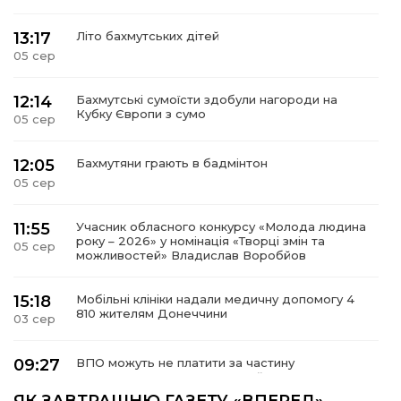
13:17
Літо бахмутських дітей
05 сер
12:14
Бахмутські сумоїсти здобули нагороди на
Кубку Європи з сумо
05 сер
12:05
Бахмутяни грають в бадмінтон
05 сер
11:55
Учасник обласного конкурсу «Молода людина
року – 2026» у номінація «Творці змін та
05 сер
можливостей» Владислав Воробйов
15:18
Мобільні клініки надали медичну допомогу 4
810 жителям Донеччини
03 сер
09:27
ВПО можуть не платити за частину
комунальних послуг: про що йдеться
03 сер