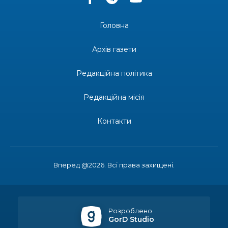
14:37
«Дві музи» у Рівному: свято краси, мистецтва
та натхнення!
28 лип
Головна
14:31
Зустріч провідних спортсменів і тренерів
Донеччини
Архів газети
28 лип
Редакційна політика
14:23
Одна з найяскравіших постатей Бахмута –
Борис Сергійович Вальх, видатний лікар,
28 лип
епідеміолог, зоолог
Редакційна місія
13:19
Бахмутських медичних працівників привітали з
Контакти
професійним святом
25 лип
13:10
Літо, враження, творчість
24 лип
Вперед @2026. Всі права захищені.
14:38
Кабмін запровадив персональне фінансування
соцпослуг для ВПО: кошти надходитимуть на
23 лип
спецрахунки
Розроблено
GorD Studio