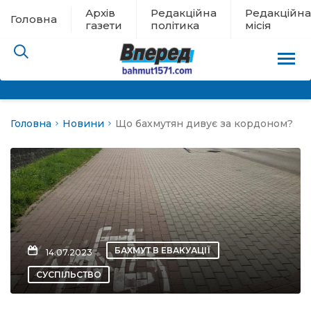
Архів
Редакційна
Редакційна
Головна
газети
політика
місія
Головна
Новини
Що бахмутян дивує за кордоном?
пам’яті
 в евакуації
льство
ні новини
БАХМУТ В ЕВАКУАЦІЇ
14.07.2023
цина
СУСПІЛЬСТВО