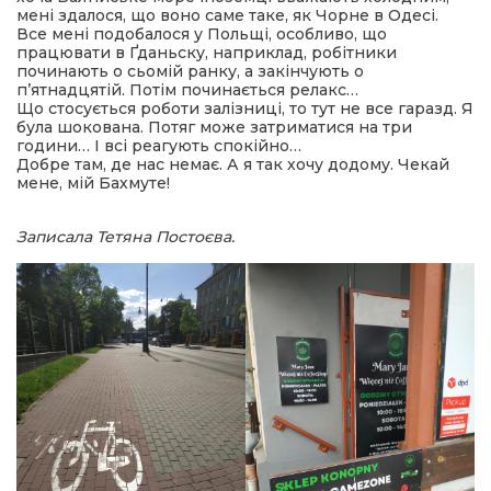
мені здалося, що воно саме таке, як Чорне в Одесі.
Все мені подобалося у Польщі, особливо, що
працювати в Ґданьску, наприклад, робітники
починають о сьомій ранку, а закінчують о
п’ятнадцятій. Потім починається релакс…
Що стосується роботи залізниці, то тут не все гаразд. Я
була шокована. Потяг може затриматися на три
години… І всі реагують спокійно…
Добре там, де нас немає. А я так хочу додому. Чекай
мене, мій Бахмуте!
Записала Тетяна Постоєва.