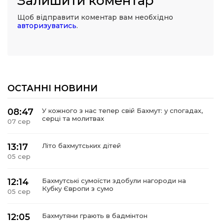
Залишити коментар
Щоб відправити коментар вам необхідно
авторизуватись
.
ОСТАННІ НОВИНИ
08:47
У кожного з нас тепер свій Бахмут: у спогадах,
серці та молитвах
07 сер
13:17
Літо бахмутських дітей
05 сер
12:14
Бахмутські сумоїсти здобули нагороди на
Кубку Європи з сумо
05 сер
12:05
Бахмутяни грають в бадмінтон