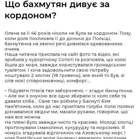
Що бахмутян дивує за
кордоном?
а
Олена за її 46 років ніколи не була за кордоном. Тому,
коли доля покликала її до доньки до Польщі,
бахмутянка на звичні речі дивилася здивованими
газети
очима.
Наша читачка прислала на сайт фото та відео, які
зробила у курортному Сопоті та розповіла, що коли
йшла до моря, завжди користувалася громадським
ійна політика
туалетом. І хоча задовольнити свою потребу
коштувало 2 злотих (18 гривень), але який то був, зі
слів моєї співрозмовниці, комфорт…
ійна місія
– Годувати птахів там заборонено, –
згадує бахмутянка
.
– Але ми з онукою все одно збирали їх коло себе та
ти
давали хліба… Саме так робили у Бахмуті біля
пам’ятника, коли до нас прилітали голуби. Коли поляки
дізнавалися звідки ми, махали руками, говорячи, що
нам все можна.
На пляжі було завжди чисто та красиво. Молоді хлопці
пропонували смаколики, кукурудзу та морозиво. Я
чомусь згадувала відпочинок на Азовському морі. І
хоча Балтійське море іноземці вважають холодним,