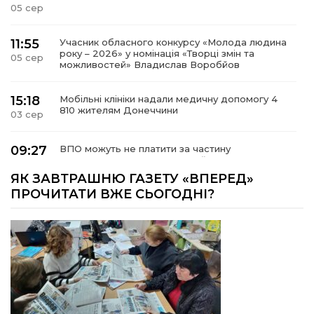
05 сер
11:55
Учасник обласного конкурсу «Молода людина
року – 2026» у номінація «Творці змін та
05 сер
можливостей» Владислав Воробйов
15:18
Мобільні клініки надали медичну допомогу 4
810 жителям Донеччини
03 сер
09:27
ВПО можуть не платити за частину
комунальних послуг: про що йдеться
03 сер
ЯК ЗАВТРАШНЮ ГАЗЕТУ «ВПЕРЕД»
ПРОЧИТАТИ ВЖЕ СЬОГОДНІ?
14:12
Досі ВПО? Юристка розповіла, коли
переселенці втрачають виплати та статус
01 сер
внутрішньо переміщеної особи
14:04
Учасниця обласного конкурсу «Молода
людина року – 2026» у номінації «Пульс життя»
01 сер
Аліна Кулик
Літо в Жовтих Водах