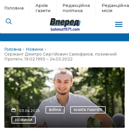
Архів
Редакційна
Редакційна
Головна
газети
політика
місія
Головна
Новини
пам’яті
Сержант Дмитро Сергійович Самофалов, позивний
Протеїн, 19.02.1993 – 24.03.2022
 в евакуації
льство
ні новини
ВІЙНА
КНИГА ПАМ'ЯТІ
03.04.2025
цина
НОВИНИ