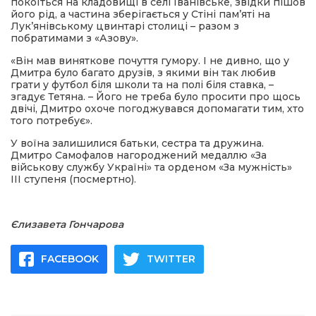
покоїться на кладовищі в селі Іванівське, звідки пішов
його рід, а частина зберігається у Стіні пам’яті на
Лук’янівському цвинтарі столиці – разом з
побратимами з «Азову».
«Він мав виняткове почуття гумору. І не дивно, що у
Дмитра було багато друзів, з якими він так любив
грати у футбол біля школи та на полі біля ставка, –
згадує Тетяна. – Його не треба було просити про щось
двічі, Дмитро охоче погоджувався допомагати тим, хто
того потребує».
У воїна залишилися батьки, сестра та дружина.
Дмитро Самофалов нагороджений медаллю «За
військову службу Україні» та орденом «За мужність»
III ступеня (посмертно).
Єлизавета Гончарова
FACEBOOK
TWITTER