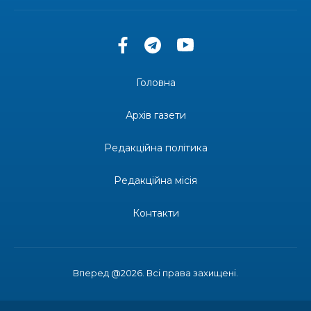
допомоги мешканцям Бахмутської міської
30 лип
територіальної громади
14:37
«Дві музи» у Рівному: свято краси, мистецтва
та натхнення!
28 лип
Головна
14:31
Зустріч провідних спортсменів і тренерів
Донеччини
Архів газети
28 лип
Редакційна політика
14:23
Одна з найяскравіших постатей Бахмута –
Борис Сергійович Вальх, видатний лікар,
28 лип
епідеміолог, зоолог
Редакційна місія
13:19
Бахмутських медичних працівників привітали з
Контакти
професійним святом
25 лип
13:10
Літо, враження, творчість
24 лип
Вперед @2026. Всі права захищені.
14:38
Кабмін запровадив персональне фінансування