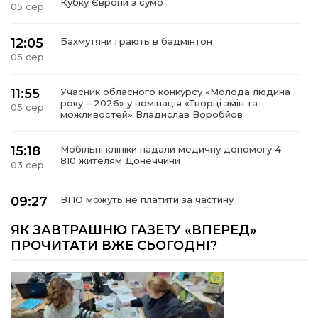
Кубку Європи з сумо
05 сер
12:05
Бахмутяни грають в бадмінтон
05 сер
11:55
Учасник обласного конкурсу «Молода людина
року – 2026» у номінація «Творці змін та
05 сер
можливостей» Владислав Воробйов
15:18
Мобільні клініки надали медичну допомогу 4
810 жителям Донеччини
03 сер
09:27
ВПО можуть не платити за частину
комунальних послуг: про що йдеться
03 сер
ЯК ЗАВТРАШНЮ ГАЗЕТУ «ВПЕРЕД»
ПРОЧИТАТИ ВЖЕ СЬОГОДНІ?
14:12
Досі ВПО? Юристка розповіла, коли
переселенці втрачають виплати та статус
01 сер
внутрішньо переміщеної особи
14:04
Учасниця обласного конкурсу «Молода