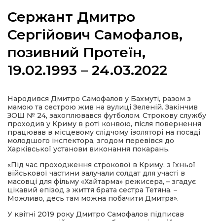
Сержант Дмитро
Сергійович Самофалов,
позивний Протеїн,
а
19.02.1993 – 24.03.2022
газети
Народився Дмитро Самофалов у Бахмуті, разом з
ійна політика
мамою та сестрою жив на вулиці Зеленій. Закінчив
ЗОШ № 24, захоплювався футболом. Строкову службу
проходив у Криму в роті конвою, після повернення
ійна місія
працював в місцевому слідчому ізоляторі на посаді
молодшого інспектора, згодом перевівся до
Харківської установи виконання покарань.
ти
«Під час проходження строкової в Криму, з їхньої
військової частини залучали солдат для участі в
масовці для фільму «Хайтарма» режисера, – згадує
цікавий епізод з життя брата сестра Тетяна. –
Можливо, десь там можна побачити Дмитра».
У квітні 2019 року Дмитро Самофалов підписав