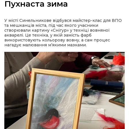
Пухнаста зима
У місті Синельникове відбувся майстер-клас для ВПО
та мешканців міста, під час якого учасники
а
створювали картину «Снігур» у техніці вовняної
акварелі. Це техніка, у якій замість фарб
використовують кольорову вовну, а сам процес
нагадує малювання м’якими мазками.
газети
ійна політика
ійна місія
ти