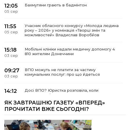
12:05
Бахмутяни грають в бадмінтон
05 сер
11:55
Учасник обласного конкурсу «Молода людина
року – 2026» у номінація «Творці змін та
05 сер
можливостей» Владислав Воробйов
15:18
Мобільні клініки надали медичну допомогу 4
810 жителям Донеччини
03 сер
09:27
ВПО можуть не платити за частину
комунальних послуг: про що йдеться
03 сер
14:12
Досі ВПО? Юристка розповіла, коли
переселенці втрачають виплати та статус
01 сер
внутрішньо переміщеної особи
ЯК ЗАВТРАШНЮ ГАЗЕТУ «ВПЕРЕД»
ПРОЧИТАТИ ВЖЕ СЬОГОДНІ?
14:04
Учасниця обласного конкурсу «Молода
людина року – 2026» у номінації «Пульс життя»
01 сер
Аліна Кулик