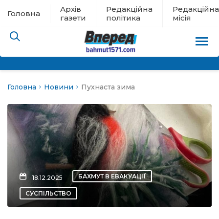
Архів
Редакційна
Редакційна
Головна
газети
політика
місія
Головна
Новини
Пухнаста зима
пам’яті
 в евакуації
льство
ні новини
БАХМУТ В ЕВАКУАЦІЇ
18.12.2025
цина
СУСПІЛЬСТВО