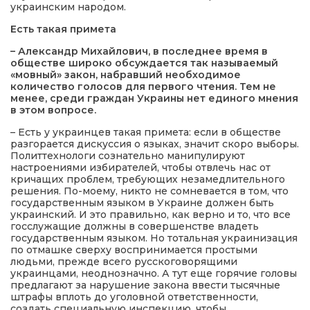
украинским народом.
Есть такая примета
– Александр Михайлович, в последнее время в
обществе широко обсуждается так называемый
«мовный» закон, набравший необходимое
количество голосов для первого чтения. Тем не
менее, среди граждан Украины нет единого мнения
в этом вопросе.
– Есть у украинцев такая примета: если в обществе
разгорается дискуссия о языках, значит скоро выборы.
Политтехнологи сознательно манипулируют
настроениями избирателей, чтобы отвлечь нас от
кричащих проблем, требующих незамедлительного
решения. По-моему, никто не сомневается в том, что
государственным языком в Украине должен быть
украинский. И это правильно, как верно и то, что все
госслужащие должны в совершенстве владеть
государственным языком. Но тотальная украинизация
по отмашке сверху воспринимается простыми
людьми, прежде всего русскоговорящими
украинцами, неоднозначно. А тут еще горячие головы
предлагают за нарушение закона ввести тысячные
штрафы вплоть до уголовной ответственности,
создать специальную инспекцию, чтобы