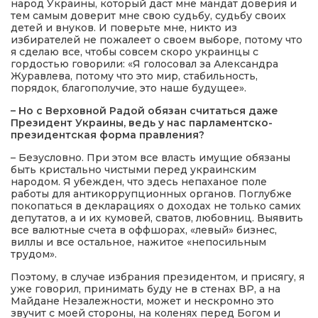
народ Украины, который даст мне мандат доверия и
тем самым доверит мне свою судьбу, судьбу своих
детей и внуков. И поверьте мне, никто из
избирателей не пожалеет о своем выборе, потому что
я сделаю все, чтобы совсем скоро украинцы с
гордостью говорили: «Я голосовал за Александра
Журавлева, потому что это мир, стабильность,
порядок, благополучие, это наше будущее».
– Но с Верховной Радой обязан считаться даже
Президент Украины, ведь у нас парламентско-
президентская форма правления?
– Безусловно. При этом все власть имущие обязаны
быть кристально чистыми перед украинским
народом. Я убежден, что здесь непаханое поле
работы для антикоррупционных органов. Поглубже
покопаться в декларациях о доходах не только самих
депутатов, а и их кумовей, сватов, любовниц. Выявить
все валютные счета в оффшорах, «левый» бизнес,
виллы и все остальное, нажитое «непосильным
трудом».
Поэтому, в случае избрания президентом, и присягу, я
уже говорил, принимать буду не в стенах ВР, а на
Майдане Незалежности, может и нескромно это
звучит с моей стороны, на коленях перед Богом и