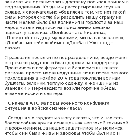
заниматься, организовать доставку посылок воинам в
подразделения. Когда мы рассортировали груз на
складе, я окончательно убедился в том, что нет такой
силы, которая смогла бы разделить нашу страну на
части. Нельзя было без волнения и гордости за наш
народ читать надписи на присланных мешках,
ящиках, упаковках: «Донбасс – это Украина»,
«Повертайтесь додому живими, ми на вас чекаємо»,
«Донбас, ми тебе любимо», «Донбас і Ужгород –
разом».
Я развозил посылки по подразделениям, везде меня
встречали радушно и благодарили за поддержку.
Практически все фермеры и бизнесмены нашего
региона, просто неравнодушные люди после резкого
похолодания в ноябре 2014 года покупали воинам
бушлаты, валенки, теплую одежду, а женщины из
Звановки и Переездного возили горячие обеды,
вязаные носки и свитера.
– С начала АТО за годы военного конфликта
ситуация в войсках изменилась?
– Сегодня я с гордостью могу сказать, что у нас есть
боеспособная армия, оснащенная неплохой техникой
и вооружением. За наших защитников мы молимся,
чтобы они были живы и здоровы, чтобы был мир и