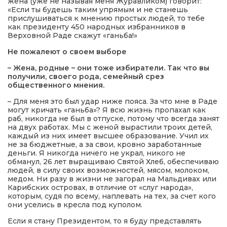
жена (уже не называя меня Журавликом) говорит:
«Если ты будешь таким упрямым и не станешь
прислушиваться к мнению простых людей, то тебе
как президенту 450 народных избранников в
Верховной Раде скажут «ганьба!»
Не пожалеют о своем выборе
– Жена, родные – они тоже избиратели. Так что вы
получили, своего рода, семейный срез
общественного мнения.
– Для меня это был удар ниже пояса. За что мне в Раде
могут кричать «ганьба»? Я всю жизнь пропахал как
раб, никогда не был в отпуске, потому что всегда занят
на двух работах. Мы с женой вырастили троих детей,
каждый из них имеет высшее образование. Учил их
не за бюджетные, а за свои, кровно заработанные
деньги. Я никогда ничего не украл, никого не
обманул, 26 лет выращиваю Святой Хлеб, обеспечиваю
людей, в силу своих возможностей, мясом, молоком,
медом. Ни разу в жизни не загорал на Мальдивах или
Карибских островах, в отличие от «слуг народа»,
которым, судя по всему, наплевать на тех, за счет кого
они уселись в кресла под куполом.
Если я стану Президентом, то я буду представлять