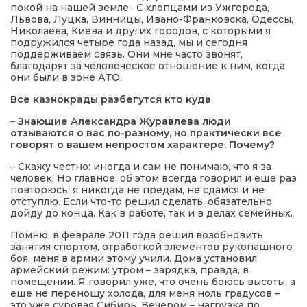
покой на нашей земле. С хлопцами из Ужгорода,
Львова, Луцка, Винницы, Ивано-Франковска, Одессы,
Николаева, Киева и других городов, с которыми я
подружился четыре года назад, мы и сегодня
поддерживаем связь. Они мне часто звонят,
благодарят за человеческое отношение к ним, когда
они были в зоне АТО.
Все казнокрады разбегутся кто куда
– Знающие Александра Журавлева люди
отзываются о вас по-разному, но практически все
говорят о вашем непростом характере. Почему?
– Скажу честно: иногда и сам не понимаю, что я за
человек. Но главное, об этом всегда говорил и еще раз
повторюсь: я никогда не предам, не сдамся и не
отступлю. Если что-то решил сделать, обязательно
дойду до конца. Как в работе, так и в делах семейных.
Помню, в феврале 2011 года решил возобновить
занятия спортом, отработкой элементов рукопашного
боя, меня в армии этому учили. Дома установил
армейский режим: утром – зарядка, правда, в
помещении. Я говорил уже, что очень боюсь высоты, а
еще не переношу холода, для меня ноль градусов –
это уже суровая Сибирь. Вечером – нагрузка по