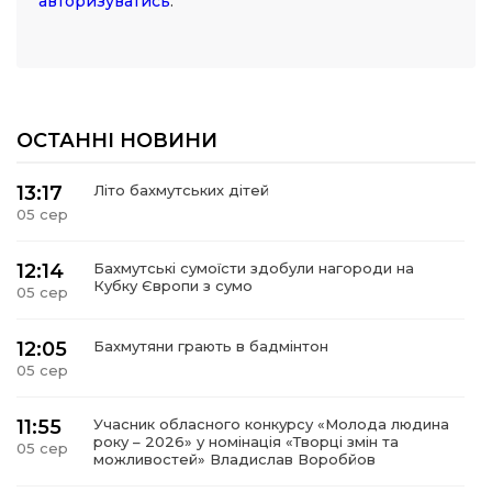
авторизуватись
.
ОСТАННІ НОВИНИ
13:17
Літо бахмутських дітей
05 сер
12:14
Бахмутські сумоїсти здобули нагороди на
Кубку Європи з сумо
05 сер
12:05
Бахмутяни грають в бадмінтон
05 сер
11:55
Учасник обласного конкурсу «Молода людина
року – 2026» у номінація «Творці змін та
05 сер
можливостей» Владислав Воробйов