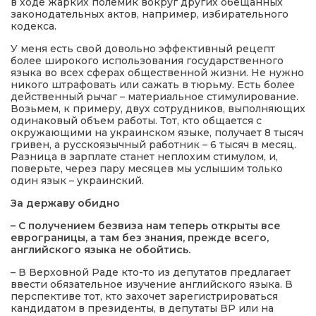
в ходе жарких полемик вокруг других обещанных
законодательных актов, например, избирательного
кодекса.
У меня есть свой довольно эффективный рецепт
более широкого использования государственного
языка во всех сферах общественной жизни. Не нужно
никого штрафовать или сажать в тюрьму. Есть более
действенный рычаг – материальное стимулирование.
Возьмем, к примеру, двух сотрудников, выполняющих
одинаковый объем работы. Тот, кто общается с
окружающими на украинском языке, получает 8 тысяч
гривен, а русскоязычный работник – 6 тысяч в месяц.
Разница в зарплате станет неплохим стимулом, и,
поверьте, через пару месяцев мы услышим только
один язык – украинский.
За державу обидно
– С получением безвиза нам теперь открыты все
еврограницы, а там без знания, прежде всего,
английского языка не обойтись.
– В Верховной Раде кто-то из депутатов предлагает
ввести обязательное изучение английского языка. В
перспективе тот, кто захочет зарегистрироваться
кандидатом в президенты, в депутаты ВР или на