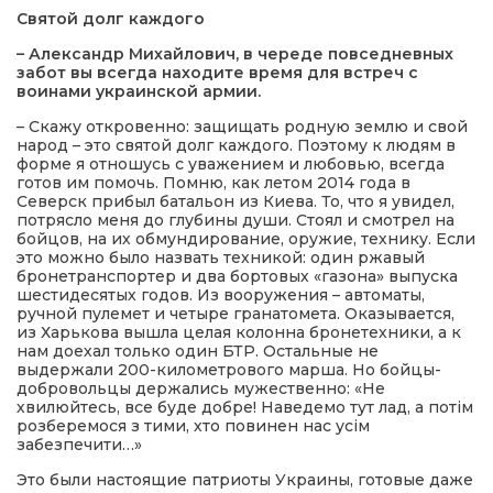
Святой долг каждого
– Александр Михайлович, в череде повседневных
забот вы всегда находите время для встреч с
воинами украинской армии.
– Скажу откровенно: защищать родную землю и свой
народ – это святой долг каждого. Поэтому к людям в
форме я отношусь с уважением и любовью, всегда
готов им помочь. Помню, как летом 2014 года в
Северск прибыл батальон из Киева. То, что я увидел,
потрясло меня до глубины души. Стоял и смотрел на
бойцов, на их обмундирование, оружие, технику. Если
это можно было назвать техникой: один ржавый
бронетранспортер и два бортовых «газона» выпуска
шестидесятых годов. Из вооружения – автоматы,
ручной пулемет и четыре гранатомета. Оказывается,
из Харькова вышла целая колонна бронетехники, а к
нам доехал только один БТР. Остальные не
выдержали 200-километрового марша. Но бойцы-
добровольцы держались мужественно: «Не
хвилюйтесь, все буде добре! Наведемо тут лад, а потім
розберемося з тими, хто повинен нас усім
забезпечити…»
Это были настоящие патриоты Украины, готовые даже