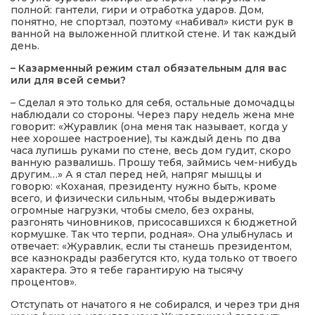
полной: гантели, гири и отработка ударов. Дом,
понятно, не спортзал, поэтому «набивал» кисти рук в
ванной на выложенной плиткой стене. И так каждый
день.
– Казарменный режим стал обязательным для вас
или для всей семьи?
– Сделал я это только для себя, остальные домочадцы
наблюдали со стороны. Через пару недель жена мне
говорит: «Журавлик (она меня так называет, когда у
нее хорошее настроение), ты каждый день по два
часа лупишь руками по стене, весь дом гудит, скоро
ванную развалишь. Прошу тебя, займись чем-нибудь
другим…» А я стал перед ней, напряг мышцы и
говорю: «Коханая, президенту нужно быть, кроме
всего, и физически сильным, чтобы выдерживать
огромные нагрузки, чтобы смело, без охраны,
разгонять чиновников, присосавшихся к бюджетной
кормушке. Так что терпи, родная». Она улыбнулась и
отвечает: «Журавлик, если ты станешь президентом,
все казнокрады разбегутся кто, куда только от твоего
характера. Это я тебе гарантирую на тысячу
процентов».
Отступать от начатого я не собирался, и через три дня