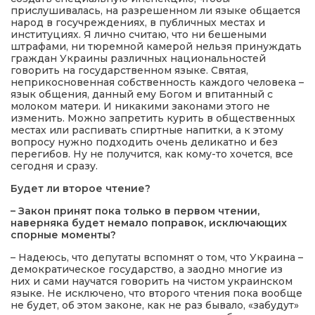
прислушивалась, на разрешенном ли языке общается
народ в госучреждениях, в публичных местах и
институциях. Я лично считаю, что ни бешеными
штрафами, ни тюремной камерой нельзя принуждать
граждан Украины различных национальностей
говорить на государственном языке. Святая,
неприкосновенная собственность каждого человека –
язык общения, данный ему Богом и впитанный с
молоком матери. И никакими законами этого не
изменить. Можно запретить курить в общественных
местах или распивать спиртные напитки, а к этому
вопросу нужно подходить очень деликатно и без
перегибов. Ну не получится, как кому-то хочется, все
сегодня и сразу.
Будет ли второе чтение?
– Закон принят пока только в первом чтении,
наверняка будет немало поправок, исключающих
спорные моменты?
– Надеюсь, что депутаты вспомнят о том, что Украина –
демократическое государство, а заодно многие из
них и сами научатся говорить на чистом украинском
языке. Не исключено, что второго чтения пока вообще
не будет, об этом законе, как не раз бывало, «забудут»