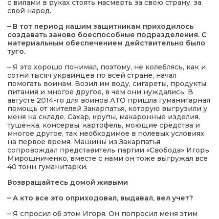
с вилами в руках стоять насмерть за свою страну, за
свой народ.
– В тот период нашим защитникам приходилось
создавать заново боеспособные подразделения. С
материальным обеспечением действительно было
туго.
– Я это хорошо понимал, поэтому, не колеблясь, как и
сотни тысяч украинцев по всей стране, начал
помогать воинам. Возил им воду, сигареты, продукты
питания и многое другое, в чем они нуждались. В
августе 2014-го для воинов АТО пришла гуманитарная
помощь от жителей Закарпатья, которую выгрузили у
меня на складе. Сахар, крупы, макаронные изделия,
тушенка, консервы, картофель, моющие средства и
многое другое, так необходимое в полевых условиях
на первое время. Машины из Закарпатья
сопровождал представитель партии «Свобода» Игорь
Мирошниченко, вместе с нами он тоже выгружал все
40 тонн гуманитарки.
Возвращайтесь домой живыми
– А кто все это оприходовал, выдавал, вел учет?
– Я спросил об этом Игоря. Он попросил меня этим