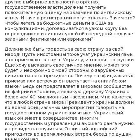
другие выборные должности в органах
государственной власти должны получить
положительную оценку на экзамене по английскому
языку. Иначе в регистрации могут отказать. Зачем это?
Чтобы летать за бюджетные деньги в США за
консультациями, договариваться в узком кругу без
переводчиков и лишних ушей об очередной подачке
зелеными фантиками или евриками?
Должна же быть гордость за свою страну, за свой
народ! Пусть иностранцы тоже учат украинский язык,
а то приезжают к нам, в Украину, и говорят по-русски.
Еще хочу высказать свое личное мнение, может, это
будет и нескромно с моей стороны, о зарубежных
визитах нашего президента. Почему на официальных
приемах или встречах он выступает на английском
языке? Ведь он представляет в мировом сообществе
не фабрики «Рошен», а великую державу Украина с
более чем 40-миллионным населением. Мне кажется,
что в любой стране мира Президент Украины должен
во время официальных мероприятий говорить на
государственном украинском языке. Украинский
язык он знает в совершенстве, многим
государственным управленцам высшего ранга нужно
у президента поучиться. Отличный английский
пригодится во время личных встреч, бесед по душам
за чашкой чая.