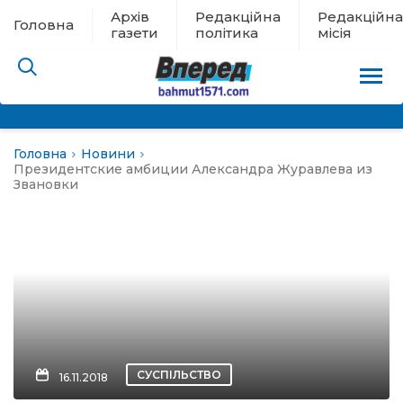
Архів
Редакційна
Редакційна
Головна
газети
політика
місія
Головна
Новини
пам’яті
Президентские амбиции Александра Журавлева из
Звановки
 в евакуації
льство
ні новини
цина
СУСПІЛЬСТВО
16.11.2018