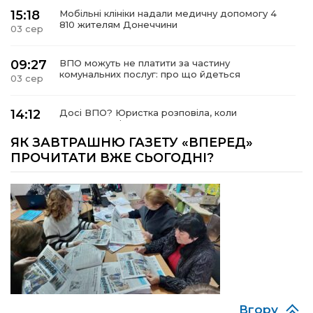
15:18
Мобільні клініки надали медичну допомогу 4
810 жителям Донеччини
03 сер
09:27
ВПО можуть не платити за частину
комунальних послуг: про що йдеться
03 сер
14:12
Досі ВПО? Юристка розповіла, коли
переселенці втрачають виплати та статус
01 сер
внутрішньо переміщеної особи
ЯК ЗАВТРАШНЮ ГАЗЕТУ «ВПЕРЕД»
ПРОЧИТАТИ ВЖЕ СЬОГОДНІ?
14:04
Учасниця обласного конкурсу «Молода
людина року – 2026» у номінації «Пульс життя»
01 сер
Аліна Кулик
15:58
Літо в Жовтих Водах
31 лип
15:30
Бахмутяни відвідали Музей науки
Національного університету «Полтавська
31 лип
політехніка імені Юрія Кондратюка»
Вгору