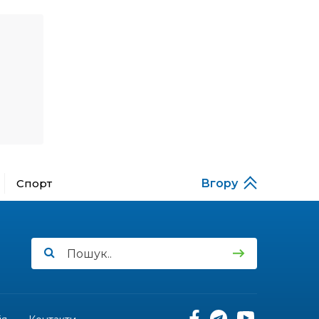
Денисенко бере участь у
31 лип
конкурсі «Молода
людина року – 2026»
13:40
“Серпневі свята” – Клуб з
народознавства
30 лип
“Народний календар”
13:33
Юні мешканці
Бахмутської громади у
30 лип
Харкові долучилися до
проєкту «Радість у
дитячих усмішках»
Спорт
Вгору
13:27
Інформація про
фінансування
30 лип
матеріальної допомоги
мешканцям Бахмутської
міської територіальної
громади
14:37
«Дві музи» у Рівному:
свято краси, мистецтва
28 лип
та натхнення!