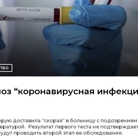
СТВО
оз “коронавирусная инфекци
торую доставила “скорая” в больницу с подозрением
ратурой. Результат первого теста не подтверждает
удут проводить второй этап ее обследования.