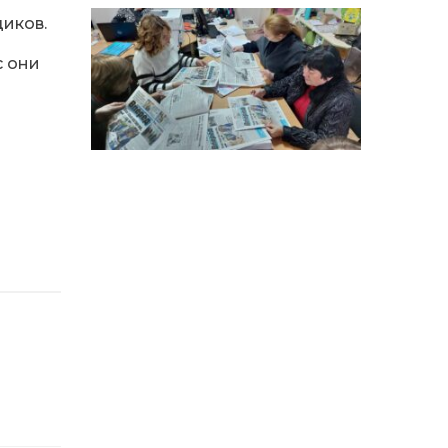
14:12
Досі ВПО? Юристка
розповіла, коли
иков.
01 сер
переселенці втрачають
виплати та статус
с они
внутрішньо переміщеної
особи
14:04
Учасниця обласного
конкурсу «Молода
01 сер
людина року – 2026» у
номінації «Пульс життя»
Аліна Кулик
15:58
Літо в Жовтих Водах
31 лип
15:30
Бахмутяни відвідали
Музей науки
31 лип
Національного
університету
«Полтавська політехніка
імені Юрія Кондратюка»
15:24
Бахмутянка Ірина