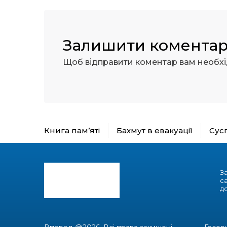
Залишити комента
Щоб відправити коментар вам необх
Книга пам’яті
Бахмут в евакуації
Сус
З
с
до