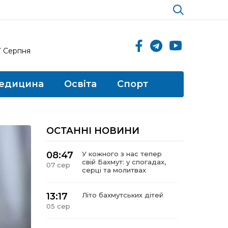
7 Серпня
едицина
Освіта
Спорт
ОСТАННІ НОВИНИ
08:47
У кожного з нас тепер
свій Бахмут: у спогадах,
07 сер
серці та молитвах
13:17
Літо бахмутських дітей
05 сер