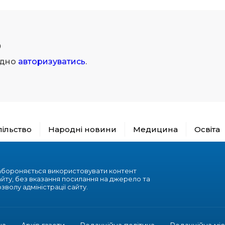
р
ідно
авторизуватись
.
пільство
Народні новини
Медицина
Освіта
абороняється використовувати контент
айту, без вказання посилання на джерело та
зволу адміністрації сайту.