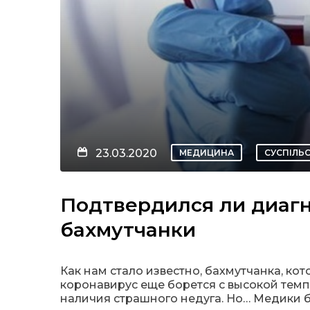
23.03.2020
МЕДИЦИНА
СУСПІЛЬ
Подтвердился ли диагн
бахмутчанки
Как нам стало известно, бахмутчанка, ко
коронавирус еще борется с высокой темпе
наличия страшного недуга. Но… Медики б