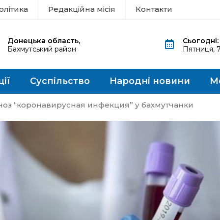
олітика
Редакційна місія
Контакти
Донецька область,
Сьогодні:
Бахмутський район
Пятниця, 
ції
Суспільство
Народні новини
М
ноз “коронавирусная инфекция” у бахмутчанки