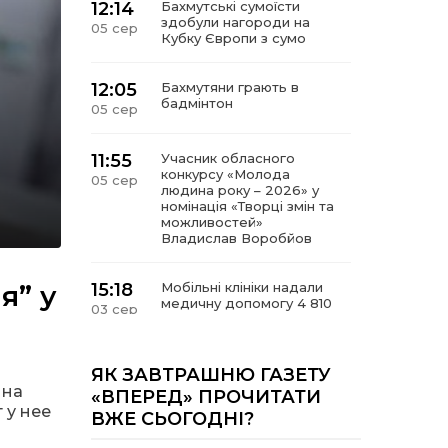
12:14
Бахмутські сумоїсти
здобули нагороди на
05 сер
Кубку Європи з сумо
12:05
Бахмутяни грають в
бадмінтон
05 сер
11:55
Учасник обласного
конкурсу «Молода
05 сер
людина року – 2026» у
номінація «Творці змін та
можливостей»
Владислав Воробйов
я” у
15:18
Мобільні клініки надали
медичну допомогу 4 810
03 сер
жителям Донеччини
09:27
ВПО можуть не платити
ЯК ЗАВТРАШНЮ ГАЗЕТУ
за частину комунальних
 на
03 сер
«ВПЕРЕД» ПРОЧИТАТИ
послуг: про що йдеться
 у нее
ВЖЕ СЬОГОДНІ?