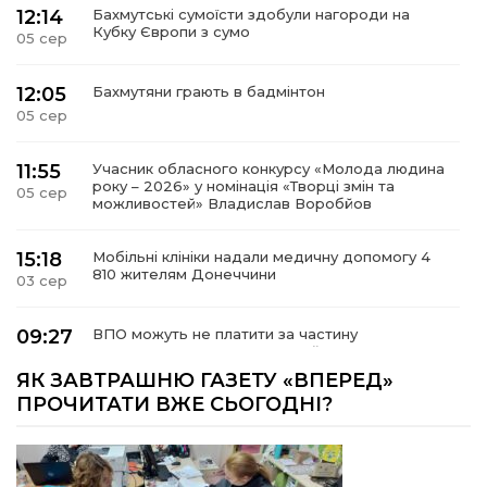
12:14
Бахмутські сумоїсти здобули нагороди на
Кубку Європи з сумо
05 сер
12:05
Бахмутяни грають в бадмінтон
05 сер
11:55
Учасник обласного конкурсу «Молода людина
року – 2026» у номінація «Творці змін та
05 сер
можливостей» Владислав Воробйов
15:18
Мобільні клініки надали медичну допомогу 4
810 жителям Донеччини
03 сер
09:27
ВПО можуть не платити за частину
комунальних послуг: про що йдеться
03 сер
ЯК ЗАВТРАШНЮ ГАЗЕТУ «ВПЕРЕД»
ПРОЧИТАТИ ВЖЕ СЬОГОДНІ?
14:12
Досі ВПО? Юристка розповіла, коли
переселенці втрачають виплати та статус
01 сер
внутрішньо переміщеної особи