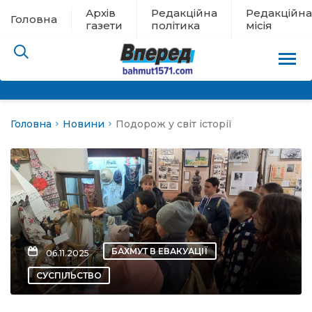
Архів
Редакційна
Редакційна
Головна
газети
політика
місія
Головна
Новини
Подорож у світ історії
пам’яті
 в евакуації
льство
ні новини
БАХМУТ В ЕВАКУАЦІЇ
06.11.2025
цина
СУСПІЛЬСТВО