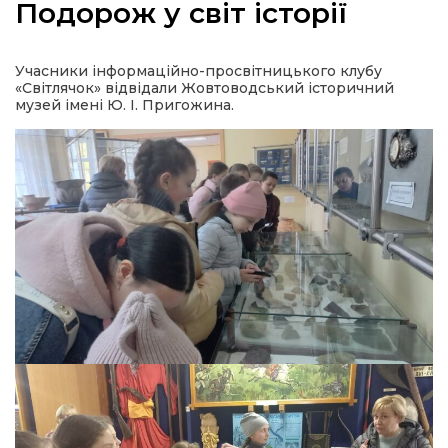
Подорож у світ історії
Учасники інформаційно-просвітницького клубу
«Світлячок» відвідали Жовтоводський історичний
а
музей імені Ю. І. Пригожина.
газети
ійна політика
ійна місія
ти