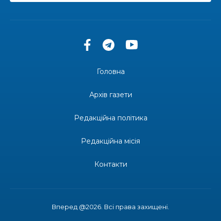
13:27
Інформація про фінансування матеріальної
допомоги мешканцям Бахмутської міської
30 лип
територіальної громади
14:37
«Дві музи» у Рівному: свято краси, мистецтва
та натхнення!
28 лип
Головна
14:31
Зустріч провідних спортсменів і тренерів
Донеччини
Архів газети
28 лип
Редакційна політика
14:23
Одна з найяскравіших постатей Бахмута –
Борис Сергійович Вальх, видатний лікар,
28 лип
епідеміолог, зоолог
Редакційна місія
13:19
Бахмутських медичних працівників привітали з
Контакти
професійним святом
25 лип
13:10
Літо, враження, творчість
24 лип
Вперед @2026. Всі права захищені.