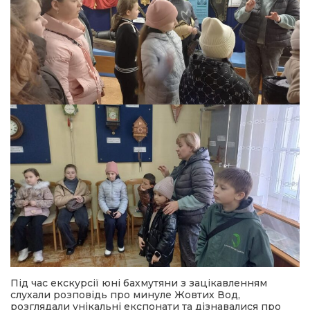
Під час екскурсії юні бахмутяни з зацікавленням
слухали розповідь про минуле Жовтих Вод,
розглядали унікальні експонати та дізнавалися про