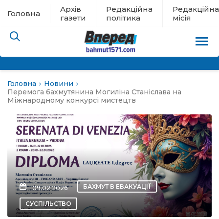
Архів
Редакційна
Редакційна
Головна
газети
політика
місія
Головна
Новини
пам’яті
Перемога бахмутянина Могиліна Станіслава на
Міжнародному конкурсі мистецтв
 в евакуації
льство
ні новини
БАХМУТ В ЕВАКУАЦІЇ
09.02.2026
цина
СУСПІЛЬСТВО