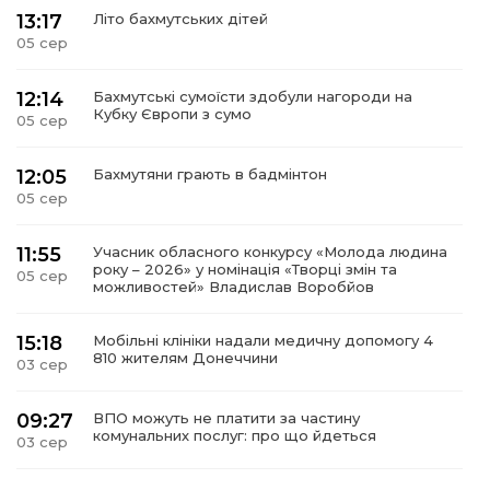
13:17
Літо бахмутських дітей
05 сер
12:14
Бахмутські сумоїсти здобули нагороди на
Кубку Європи з сумо
05 сер
12:05
Бахмутяни грають в бадмінтон
05 сер
11:55
Учасник обласного конкурсу «Молода людина
року – 2026» у номінація «Творці змін та
05 сер
можливостей» Владислав Воробйов
15:18
Мобільні клініки надали медичну допомогу 4
810 жителям Донеччини
03 сер
09:27
ВПО можуть не платити за частину
комунальних послуг: про що йдеться
03 сер