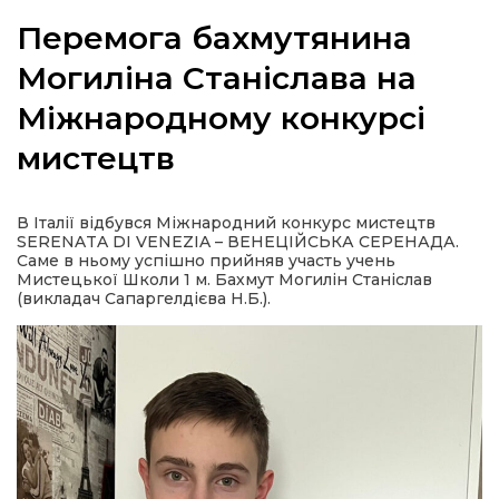
Перемога бахмутянина
Могиліна Станіслава на
Міжнародному конкурсі
а
мистецтв
газети
В Італії відбувся Міжнародний конкурс мистецтв
ійна політика
SERENATA DI VENEZIA – ВЕНЕЦІЙСЬКА СЕРЕНАДА.
Саме в ньому успішно прийняв участь учень
Мистецької Школи 1 м. Бахмут Могилін Станіслав
ійна місія
(викладач Сапаргелдієва Н.Б.).
ти