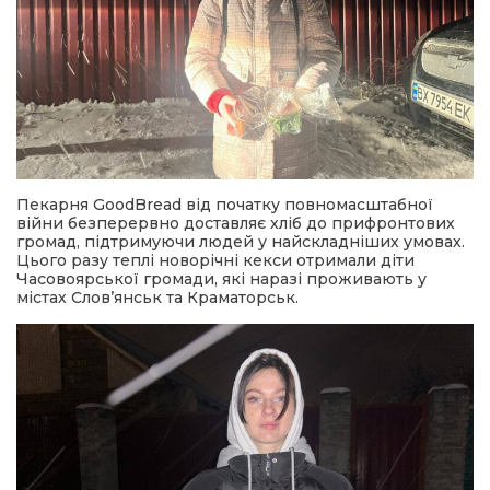
Пекарня GoodBread від початку повномасштабної
війни безперервно доставляє хліб до прифронтових
громад, підтримуючи людей у найскладніших умовах.
Цього разу теплі новорічні кекси отримали діти
Часовоярської громади, які наразі проживають у
містах Слов’янськ та Краматорськ.