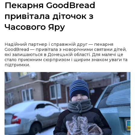
Пекарня GoodBread
привітала діточок з
Часового Яру
а
Надійний партнер і справжній друг — пекарня
газети
GoodBread — привітала з новорічними святами дітей,
які залишаються в Донецькій області. Для малечі це
стало приємним сюрпризом і щирим знаком уваги та
ійна політика
підтримки.
ійна місія
ти