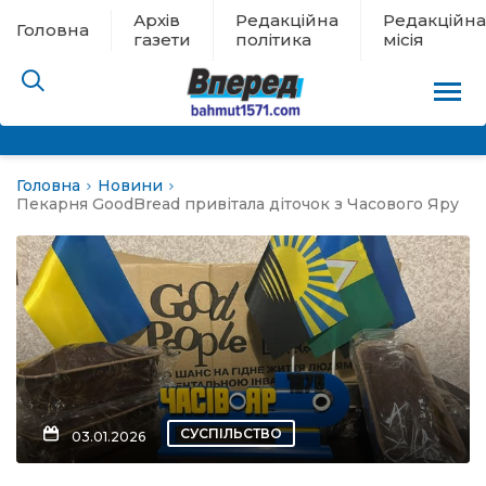
Архів
Редакційна
Редакційна
Головна
газети
політика
місія
Головна
Новини
пам’яті
Пекарня GoodBread привітала діточок з Часового Яру
 в евакуації
льство
ні новини
цина
СУСПІЛЬСТВО
03.01.2026