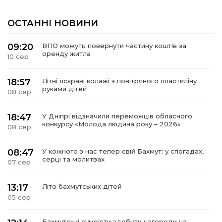
ОСТАННІ НОВИНИ
09:20
ВПО можуть повернути частину коштів за
оренду житла
10 сер
18:57
Літні яскраві колажі з повітряного пластиліну
руками дітей
08 сер
18:47
У Дніпрі відзначили переможців обласного
конкурсу «Молода людина року – 2026»
08 сер
08:47
У кожного з нас тепер свій Бахмут: у спогадах,
серці та молитвах
07 сер
13:17
Літо бахмутських дітей
05 сер
Бахмутські сумоїсти здобули нагороди на