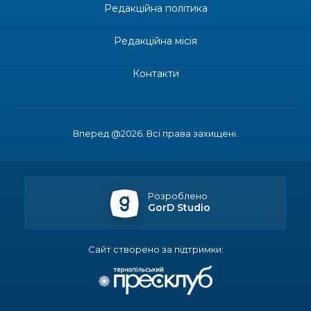
13:27
Інформація про фінансування матеріальної
Редакційна політика
допомоги мешканцям Бахмутської міської
30 лип
територіальної громади
Редакційна місія
14:37
«Дві музи» у Рівному: свято краси, мистецтва
та натхнення!
Контакти
28 лип
14:31
Зустріч провідних спортсменів і тренерів
Донеччини
28 лип
Вперед @2026. Всі права захищені.
14:23
Одна з найяскравіших постатей Бахмута –
Борис Сергійович Вальх, видатний лікар,
28 лип
епідеміолог, зоолог
Розроблено
GorD Studio
13:19
Бахмутських медичних працівників привітали з
професійним святом
25 лип
Сайт створено за підтримки:
13:10
Літо, враження, творчість
24 лип