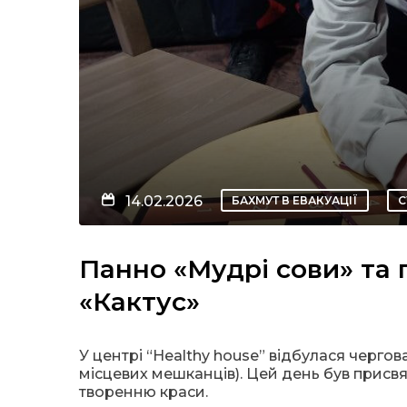
14.02.2026
БАХМУТ В ЕВАКУАЦІЇ
С
Панно «Мудрі сови» та 
«Кактус»
У центрі “Healthy house” відбулася черг
місцевих мешканців). Цей день був присв
творенню краси.