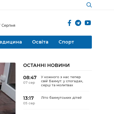
7 Серпня
едицина
Освіта
Спорт
ОСТАННІ НОВИНИ
08:47
У кожного з нас тепер
свій Бахмут: у спогадах,
07 сер
серці та молитвах
13:17
Літо бахмутських дітей
05 сер