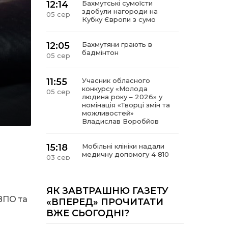
12:14
Бахмутські сумоїсти
здобули нагороди на
05 сер
Кубку Європи з сумо
12:05
Бахмутяни грають в
бадмінтон
05 сер
11:55
Учасник обласного
конкурсу «Молода
05 сер
людина року – 2026» у
номінація «Творці змін та
можливостей»
Владислав Воробйов
15:18
Мобільні клініки надали
медичну допомогу 4 810
03 сер
жителям Донеччини
09:27
ВПО можуть не платити
ЯК ЗАВТРАШНЮ ГАЗЕТУ
за частину комунальних
ВПО та
03 сер
«ВПЕРЕД» ПРОЧИТАТИ
послуг: про що йдеться
ВЖЕ СЬОГОДНІ?