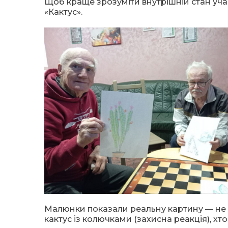
Щоб краще зрозуміти внутрішній стан уча
«Кактус».
Малюнки показали реальну картину — не в
кактус із колючками (захисна реакція), хтос