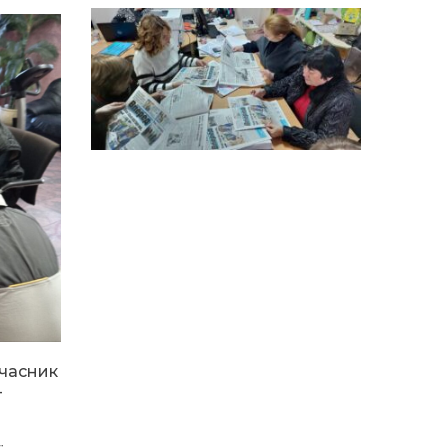
14:12
Досі ВПО? Юристка
розповіла, коли
01 сер
переселенці втрачають
виплати та статус
внутрішньо переміщеної
особи
14:04
Учасниця обласного
конкурсу «Молода
01 сер
людина року – 2026» у
номінації «Пульс життя»
Аліна Кулик
15:58
Літо в Жовтих Водах
31 лип
15:30
Бахмутяни відвідали
Музей науки
31 лип
Національного
університету
учасник
«Полтавська політехніка
—
імені Юрія Кондратюка»
15:24
Бахмутянка Ірина