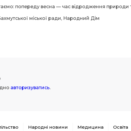
таємо: попереду весна — час відродження природи т
Бахмутської міської ради, Народний Дім
р
ідно
авторизуватись
.
пільство
Народні новини
Медицина
Освіта