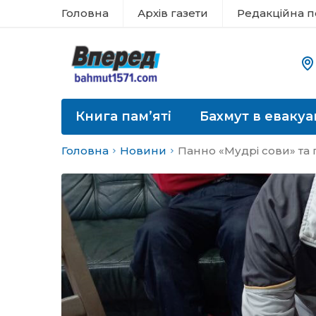
Головна
Архів газети
Редакційна п
Книга пам’яті
Бахмут в евакуа
Головна
Новини
Панно «Мудрі сови» та 