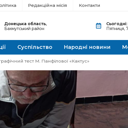
олітика
Редакційна місія
Контакти
Донецька область,
Сьогодні:
Бахмутський район
Пятниця, 
ції
Суспільство
Народні новини
М
графічний тест М. Панфілової «Кактус»