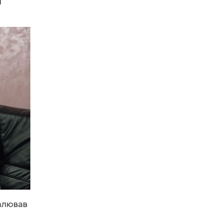
ї
Денисенко бере участь у
31 лип
конкурсі «Молода
людина року – 2026»
13:40
“Серпневі свята” – Клуб з
народознавства
30 лип
“Народний календар”
13:33
Юні мешканці
Бахмутської громади у
30 лип
Харкові долучилися до
проєкту «Радість у
дитячих усмішках»
13:27
Інформація про
фінансування
30 лип
матеріальної допомоги
мешканцям Бахмутської
міської територіальної
громади
алював
14:37
«Дві музи» у Рівному:
свято краси, мистецтва
28 лип
та натхнення!