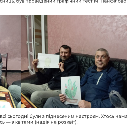
сниць, був проведений графічний тест М. Панфілово
сі сьогодні були з піднесеним настроєм. Хтось нам
ь — з квітами (надія на розквіт).