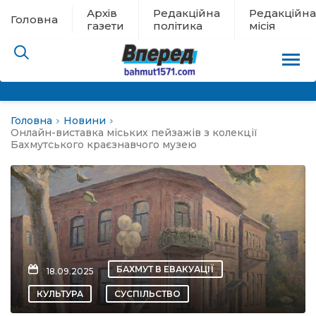
Архів
Редакційна
Редакційна
Головна
газети
політика
місія
Головна
Новини
пам’яті
Онлайн-виставка міських пейзажів з колекції
Бахмутського краєзнавчого музею
 в евакуації
льство
ні новини
БАХМУТ В ЕВАКУАЦІЇ
18.09.2025
цина
КУЛЬТУРА
СУСПІЛЬСТВО