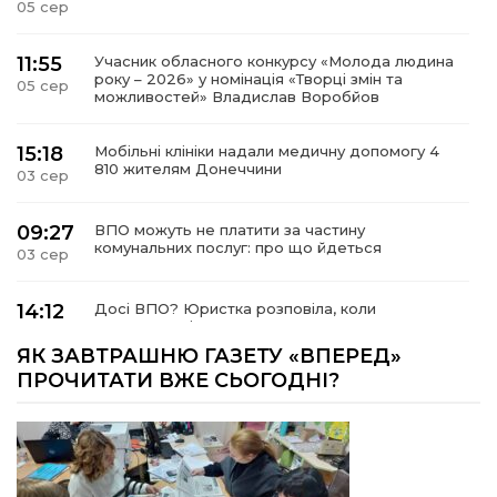
05 сер
11:55
Учасник обласного конкурсу «Молода людина
року – 2026» у номінація «Творці змін та
05 сер
можливостей» Владислав Воробйов
15:18
Мобільні клініки надали медичну допомогу 4
810 жителям Донеччини
03 сер
09:27
ВПО можуть не платити за частину
комунальних послуг: про що йдеться
03 сер
14:12
Досі ВПО? Юристка розповіла, коли
переселенці втрачають виплати та статус
01 сер
внутрішньо переміщеної особи
ЯК ЗАВТРАШНЮ ГАЗЕТУ «ВПЕРЕД»
ПРОЧИТАТИ ВЖЕ СЬОГОДНІ?
14:04
Учасниця обласного конкурсу «Молода
людина року – 2026» у номінації «Пульс життя»
01 сер
Аліна Кулик
15:58
Літо в Жовтих Водах