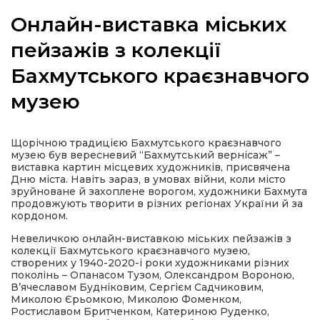
Онлайн-виставка міських
пейзажів з колекції
Бахмутського краєзнавчого
а
музею
газети
Щорічною традицією Бахмутського краєзнавчого
ійна політика
музею був вересневий “Бахмутський вернісаж” –
виставка картин місцевих художників, присвячена
Дню міста. Навіть зараз, в умовах війни, коли місто
ійна місія
зруйноване й захоплене ворогом, художники Бахмута
продовжують творити в різних регіонах України й за
кордоном.
ти
Невеличкою онлайн-виставкою міських пейзажів з
колекції Бахмутського краєзнавчого музею,
створених у 1940-2020-і роки художниками різних
поколінь – Опанасом Тузом, Олександром Вороною,
В’ячеславом Будніковим, Сергієм Садчиковим,
Миколою Єрьомкою, Миколою Фоменком,
Ростиславом Бритченком, Катериною Руденко,