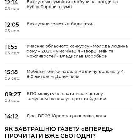
12:14
Бахмутські сумоїсти здобули нагороди на
Кубку Європи з сумо
05 сер
12:05
Бахмутяни грають в бадмінтон
05 сер
11:55
Учасник обласного конкурсу «Молода людина
року – 2026» у номінація «Творці змін та
05 сер
можливостей» Владислав Воробйов
15:18
Мобільні клініки надали медичну допомогу 4
810 жителям Донеччини
03 сер
09:27
ВПО можуть не платити за частину
комунальних послуг: про що йдеться
03 сер
14:12
Досі ВПО? Юристка розповіла, коли
переселенці втрачають виплати та статус
01 сер
внутрішньо переміщеної особи
ЯК ЗАВТРАШНЮ ГАЗЕТУ «ВПЕРЕД»
ПРОЧИТАТИ ВЖЕ СЬОГОДНІ?