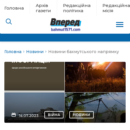
Архів
Редакційна
Редакційна
Головна
газети
політика
місія
Головна
Новини
Новини бахмутського напрямку
пам’яті
 в евакуації
льство
ні новини
цина
ВІЙНА
НОВИНИ
14.07.2023