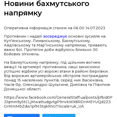
Новини бахмутського
напрямку
а
Оперативна інформація станом на 06.00 14.07.2023
Противник і надалі
зосереджує
основні зусилля на
Куп’янському, Лиманському, Бахмутському,
газети
Авдіївському та Мар’їнському напрямках, тривають
важкі бої. Протягом доби відбулось близько 30
бойових зіткнень.
ійна політика
На
Бахмутському напрямку, під щільним вогнем
авіації та артилерії противника, наші захисники
ійна місія
успішно відбили усі ворожі атаки в районі Берхівки.
Від ворожих артилерійських обстрілів постраждали
понад 15 населених пунктів, серед них Васюківка,
ти
Часів Яр, Олександро-Шультине, Диліївка та Північне
Донецької області.
https://www.facebook.com/GeneralStaff.ua/posts/pfbid0F
JJqmm9y5tCLjMwattudgvtgP9nvkWX8RDnMEYUQd2Z3
GrMmMbZdw1pfM3tqkRVcl?locale=uk_UA