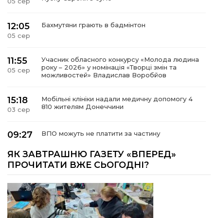
05 сер
12:05
Бахмутяни грають в бадмінтон
05 сер
11:55
Учасник обласного конкурсу «Молода людина
року – 2026» у номінація «Творці змін та
05 сер
можливостей» Владислав Воробйов
15:18
Мобільні клініки надали медичну допомогу 4
810 жителям Донеччини
03 сер
09:27
ВПО можуть не платити за частину
комунальних послуг: про що йдеться
03 сер
ЯК ЗАВТРАШНЮ ГАЗЕТУ «ВПЕРЕД»
ПРОЧИТАТИ ВЖЕ СЬОГОДНІ?
14:12
Досі ВПО? Юристка розповіла, коли
переселенці втрачають виплати та статус
01 сер
внутрішньо переміщеної особи
14:04
Учасниця обласного конкурсу «Молода
людина року – 2026» у номінації «Пульс життя»