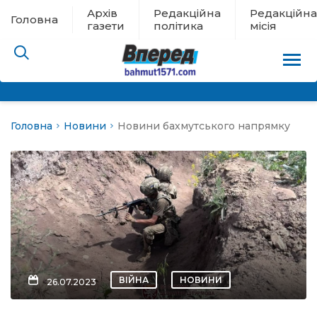
Архів
Редакційна
Редакційна
Головна
газети
політика
місія
Головна
Новини
Новини бахмутського напрямку
пам’яті
 в евакуації
льство
ні новини
цина
ВІЙНА
НОВИНИ
26.07.2023