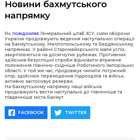
Новини бахмутського
напрямку
а
Як
повідомляє
Генеральний штаб ЗСУ, сили оборони
України продовжують ведення наступальної операції
на Бахмутському, Мелітопольському та Бердянському
газети
напрямках. У районі Старомайорського мали успіх,
закріплюються на досягнутих рубежах. Противник
здійснив безуспішні спроби відновити втрачене
положення північно-східніше Роботиного Запорізької
ійна політика
області. У той же час, продовжує чинити потужний
опір, здійснює переміщення підрозділів та військ,
активно застосовує резерви.
ійна місія
На Бахмутському напрямку наші війська
продовжують вести наступальні дії північніше та
південніше міста Бахмут.
ти
FACEBOOK
TWITTER