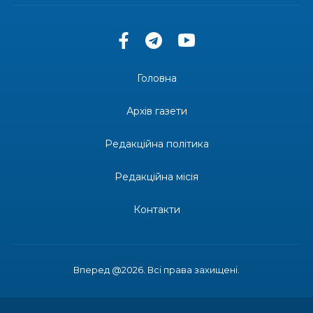
допомоги мешканцям Бахмутської міської
30 лип
територіальної громади
14:37
«Дві музи» у Рівному: свято краси, мистецтва
та натхнення!
28 лип
Головна
14:31
Зустріч провідних спортсменів і тренерів
Донеччини
Архів газети
28 лип
Редакційна політика
14:23
Одна з найяскравіших постатей Бахмута –
Борис Сергійович Вальх, видатний лікар,
28 лип
епідеміолог, зоолог
Редакційна місія
13:19
Бахмутських медичних працівників привітали з
Контакти
професійним святом
25 лип
13:10
Літо, враження, творчість
24 лип
Вперед @2026. Всі права захищені.
14:38
Кабмін запровадив персональне фінансування