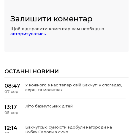
Залишити коментар
Щоб відправити коментар вам необхідно
авторизуватись
.
ОСТАННІ НОВИНИ
08:47
У кожного з нас тепер свій Бахмут: у спогадах,
серці та молитвах
07 сер
13:17
Літо бахмутських дітей
05 сер
12:14
Бахмутські сумоїсти здобули нагороди на
Кубку Європи з сумо