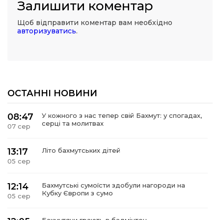
Залишити коментар
Щоб відправити коментар вам необхідно
авторизуватись
.
ОСТАННІ НОВИНИ
08:47
У кожного з нас тепер свій Бахмут: у спогадах,
серці та молитвах
07 сер
13:17
Літо бахмутських дітей
05 сер
12:14
Бахмутські сумоїсти здобули нагороди на
Кубку Європи з сумо
05 сер