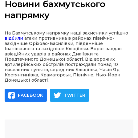
Новини бахмутського
напрямку
а
На Бахмутському напрямку наші захисники успішно
відбили
атаки противника в районах північно-
західніше Оріхово-Василівки, південніше
газети
Іванівського та західніше Кліщіївки. Ворог завдав
авіаційних ударів в районах Диліївки та
Предтечиного Донецької області. Від ворожих
артилерійських обстрілів постраждали понад 10
ійна політика
населених пунктів, серед них Кліщіївка, Часів Яр,
Костянтинівка, Краматорськ, Північне, Нью-Йорк
Донецької області.
ійна місія
FACEBOOK
TWITTER
ти