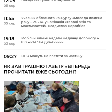
12:05
Бахмутяни грають в бадмінтон
05 сер
11:55
Учасник обласного конкурсу «Молода людина
року – 2026» у номінація «Творці змін та
05 сер
можливостей» Владислав Воробйов
15:18
Мобільні клініки надали медичну допомогу 4
810 жителям Донеччини
03 сер
09:27
ВПО можуть не платити за частину
комунальних послуг: про що йдеться
03 сер
ЯК ЗАВТРАШНЮ ГАЗЕТУ «ВПЕРЕД»
ПРОЧИТАТИ ВЖЕ СЬОГОДНІ?
14:12
Досі ВПО? Юристка розповіла, коли
переселенці втрачають виплати та статус
01 сер
внутрішньо переміщеної особи
14:04
Учасниця обласного конкурсу «Молода
людина року – 2026» у номінації «Пульс життя»
01 сер
Аліна Кулик