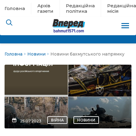
Архів
Редакційна
Редакційна
Головна
газети
політика
місія
Головна
Новини
Новини бахмутського напрямку
пам’яті
 в евакуації
льство
ні новини
цина
ВІЙНА
НОВИНИ
25.07.2023