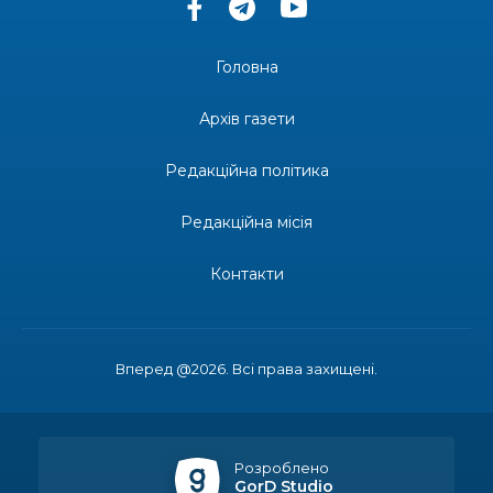
14:37
«Дві музи» у Рівному: свято краси, мистецтва
та натхнення!
28 лип
Головна
14:31
Зустріч провідних спортсменів і тренерів
Донеччини
Архів газети
28 лип
Редакційна політика
14:23
Одна з найяскравіших постатей Бахмута –
Борис Сергійович Вальх, видатний лікар,
28 лип
епідеміолог, зоолог
Редакційна місія
13:19
Бахмутських медичних працівників привітали з
Контакти
професійним святом
25 лип
13:10
Літо, враження, творчість
24 лип
Вперед @2026. Всі права захищені.
14:38
Кабмін запровадив персональне фінансування
соцпослуг для ВПО: кошти надходитимуть на
23 лип
спецрахунки
Розроблено
GorD Studio