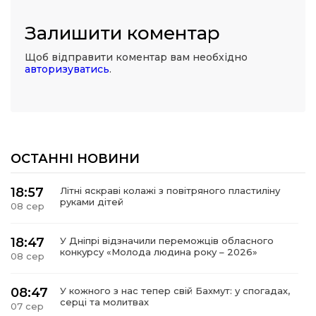
Залишити коментар
Щоб відправити коментар вам необхідно
авторизуватись
.
ОСТАННІ НОВИНИ
18:57
Літні яскраві колажі з повітряного пластиліну
руками дітей
08 сер
18:47
У Дніпрі відзначили переможців обласного
конкурсу «Молода людина року – 2026»
08 сер
08:47
У кожного з нас тепер свій Бахмут: у спогадах,
серці та молитвах
07 сер