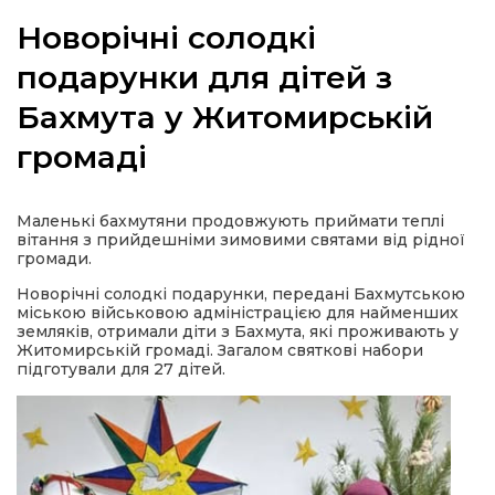
Новорічні солодкі
подарунки для дітей з
Бахмута у Житомирській
а
громаді
газети
Маленькі бахмутяни продовжують приймати теплі
ійна політика
вітання з прийдешніми зимовими святами від рідної
громади.
ійна місія
Новорічні солодкі подарунки, передані Бахмутською
міською військовою адміністрацією для найменших
земляків, отримали діти з Бахмута, які проживають у
ти
Житомирській громаді. Загалом святкові набори
підготували для 27 дітей.