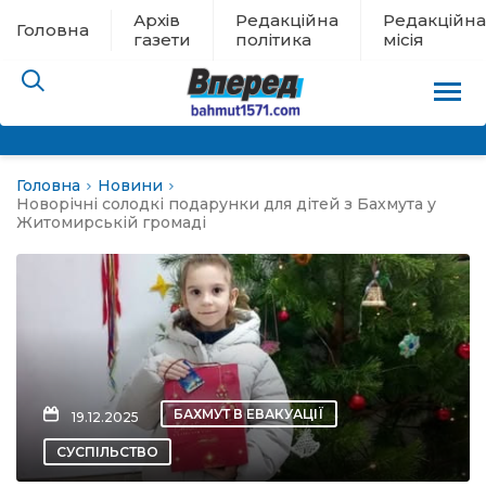
Архів
Редакційна
Редакційна
Головна
газети
політика
місія
Головна
Новини
пам’яті
Новорічні солодкі подарунки для дітей з Бахмута у
Житомирській громаді
 в евакуації
льство
ні новини
БАХМУТ В ЕВАКУАЦІЇ
19.12.2025
цина
СУСПІЛЬСТВО