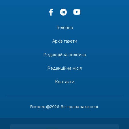
13:33
Юні мешканці Бахмутської громади у Харкові
долучилися до проєкту «Радість у дитячих
30 лип
усмішках»
Головна
13:27
Інформація про фінансування матеріальної
допомоги мешканцям Бахмутської міської
30 лип
Архів газети
територіальної громади
Редакційна політика
14:37
«Дві музи» у Рівному: свято краси, мистецтва
та натхнення!
28 лип
Редакційна місія
14:31
Зустріч провідних спортсменів і тренерів
Донеччини
Контакти
28 лип
14:23
Одна з найяскравіших постатей Бахмута –
Борис Сергійович Вальх, видатний лікар,
28 лип
епідеміолог, зоолог
Вперед @2026. Всі права захищені.
13:19
Бахмутських медичних працівників привітали з
професійним святом
25 лип