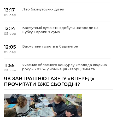
13:17
Літо бахмутських дітей
05 сер
12:14
Бахмутські сумоїсти здобули нагороди на
Кубку Європи з сумо
05 сер
12:05
Бахмутяни грають в бадмінтон
05 сер
11:55
Учасник обласного конкурсу «Молода людина
року – 2026» у номінація «Творці змін та
05 сер
можливостей» Владислав Воробйов
ЯК ЗАВТРАШНЮ ГАЗЕТУ «ВПЕРЕД»
ПРОЧИТАТИ ВЖЕ СЬОГОДНІ?
15:18
Мобільні клініки надали медичну допомогу 4
810 жителям Донеччини
03 сер
09:27
ВПО можуть не платити за частину
комунальних послуг: про що йдеться
03 сер