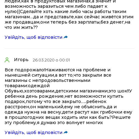
людей,как в продуктовых магазинах,а значит и
возможность заразиться чем либо падает к
нулю((Сделайте хоть какие либо часы работы таким
магазинам…да и представьте,как сейчас живётся этим
же продавцам,они теперь без зарплаты,без денег,на
что им жить??
Увійдіть, щоб відповісти
Игорь
26.03.2020 о 00:01
Все подорожало!Наживаются на проблеме и
нынешней ситуации,а вот то,что закрыли все
магазины с непродовольственными
товарами:одеждой
Обувью,хозтоварами,детскими магазинами,это шок!!У
ребенка день рождение,нет возможности купить
подарок,потому что все закрыто…..ребенок
расстроен,он маленький,ему не объяснить,да и
одежда нужна на весну,дети растут как грибочки ему
в прошлогодних вещах ходить или как быть?Решите
эту проблему,я думаю это волнует многих
Увійдіть, щоб відповісти