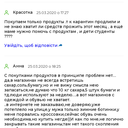
Красотка
25.03.2020 о 17:27
Покупаем только продукты .т к карантин продлили и
не знаю хватит ли средств прожить этот месяц , а ещё
маме нужно помочь с продуктам , и дети студенты
????
Увійдіть, щоб відповісти
Анна
25.03.2020 о 18:25
С покупками продуктов в принципе проблем нет…
да,в магазинах не всегда встретишь
сахар,соль,бумагу,но и не вижу смысла нею
запасаться,не думаю что 10 кг сахара,5 штук бумаги и
тд.люди используют за неделю….а вот магазинов с
одеждой и обувью не хватает.
..в интернете не заказываю,не доверяю,уже
потеплело на улице,у мужа только зимние ботинки,у
меня порвались кроссовки,сейчас обувь очень
необходима,но купить негде((И как по мне,не логично
закрывать такие магазины,там нет такого скопления