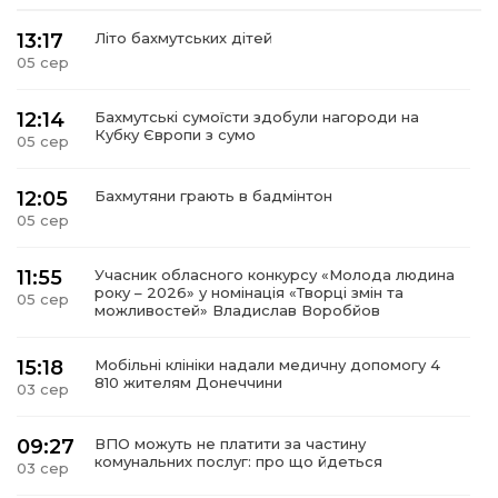
13:17
Літо бахмутських дітей
05 сер
12:14
Бахмутські сумоїсти здобули нагороди на
Кубку Європи з сумо
05 сер
12:05
Бахмутяни грають в бадмінтон
05 сер
11:55
Учасник обласного конкурсу «Молода людина
року – 2026» у номінація «Творці змін та
05 сер
можливостей» Владислав Воробйов
15:18
Мобільні клініки надали медичну допомогу 4
810 жителям Донеччини
03 сер
09:27
ВПО можуть не платити за частину
комунальних послуг: про що йдеться
03 сер