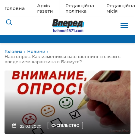
Архів
Редакційна
Редакційна
Головна
газети
політика
місія
Головна
Новини
пам’яті
Наш опрос: Как изменился ваш шоппинг в связи с
введением карантина в Бахмуте?
 в евакуації
льство
ні новини
цина
СУСПІЛЬСТВО
25.03.2020