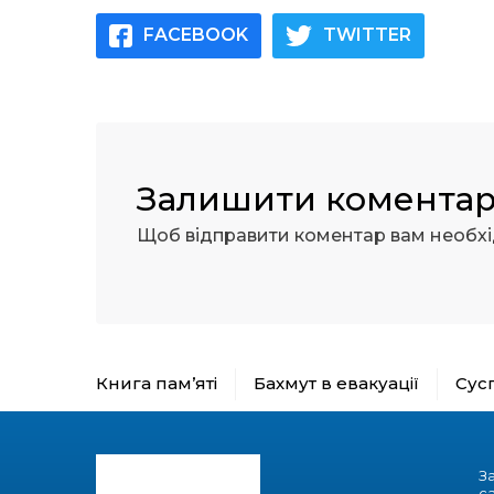
FACEBOOK
TWITTER
Залишити комента
Щоб відправити коментар вам необх
Книга пам’яті
Бахмут в евакуації
Сус
З
с