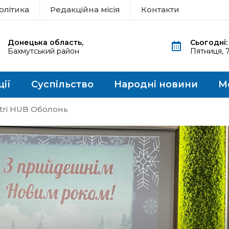
олітика
Редакційна місія
Контакти
Донецька область,
Сьогодні:
Бахмутський район
Пятниця, 
ції
Суспільство
Народні новини
М
tri HUB Оболонь