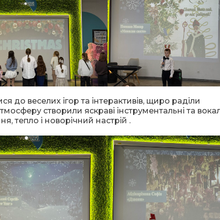
я до веселих ігор та інтерактивів, щиро раділи
тмосферу створили яскраві інструментальні та вокал
я, тепло і новорічний настрій .