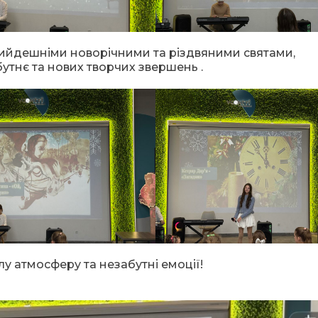
прийдешніми новорічними та різдвяними святами,
бутнє та нових творчих звершень .
лу атмосферу та незабутні емоції!