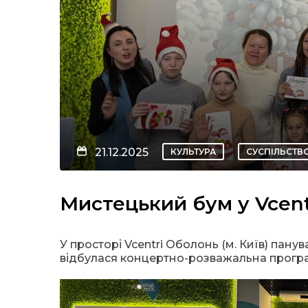
21.12.2025
КУЛЬТУРА
СУСПІЛЬСТВ
Мистецький бум у Vcen
У просторі Vcentri Оболонь (м. Київ) пану
відбулася концертно-розважальна програ