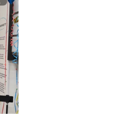
14:31
Зустріч провідних
спортсменів і тренерів
28 лип
Донеччини
14:23
Одна з найяскравіших
постатей Бахмута –
28 лип
Борис Сергійович Вальх,
видатний лікар,
епідеміолог, зоолог
13:19
Бахмутських медичних
працівників привітали з
25 лип
професійним святом
13:10
Літо, враження, творчість
24 лип
14:38
Кабмін запровадив
персональне
23 лип
фінансування соцпослуг
для ВПО: кошти