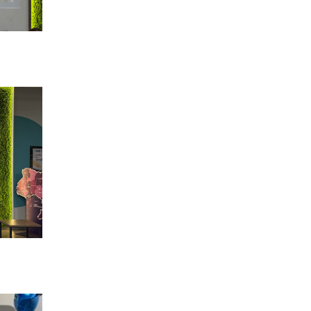
Денисенко бере участь у
31 лип
конкурсі «Молода
людина року – 2026»
13:40
“Серпневі свята” – Клуб з
народознавства
30 лип
“Народний календар”
13:33
Юні мешканці
Бахмутської громади у
30 лип
Харкові долучилися до
проєкту «Радість у
дитячих усмішках»
13:27
Інформація про
фінансування
30 лип
матеріальної допомоги
мешканцям Бахмутської
міської територіальної
громади
14:37
«Дві музи» у Рівному:
свято краси, мистецтва
28 лип
та натхнення!