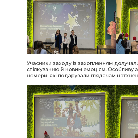
Учасники заходу із захопленням долучалис
спілкуванню й новим емоціям. Особливу а
номери, які подарували глядачам натхненн