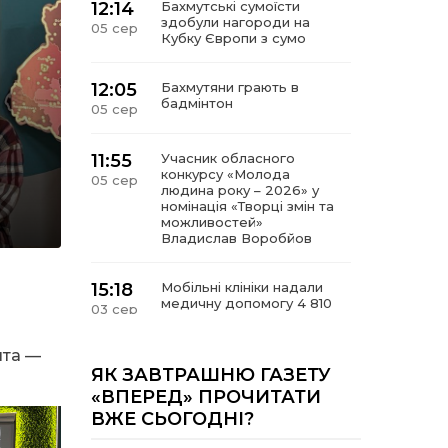
12:14
Бахмутські сумоїсти
здобули нагороди на
05 сер
Кубку Європи з сумо
12:05
Бахмутяни грають в
бадмінтон
05 сер
11:55
Учасник обласного
конкурсу «Молода
05 сер
людина року – 2026» у
номінація «Творці змін та
можливостей»
Владислав Воробйов
15:18
Мобільні клініки надали
медичну допомогу 4 810
03 сер
жителям Донеччини
ята —
09:27
ВПО можуть не платити
ЯК ЗАВТРАШНЮ ГАЗЕТУ
за частину комунальних
03 сер
«ВПЕРЕД» ПРОЧИТАТИ
послуг: про що йдеться
ВЖЕ СЬОГОДНІ?