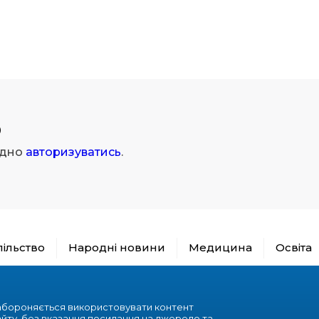
р
ідно
авторизуватись
.
пільство
Народні новини
Медицина
Освіта
абороняється використовувати контент
айту, без вказання посилання на джерело та