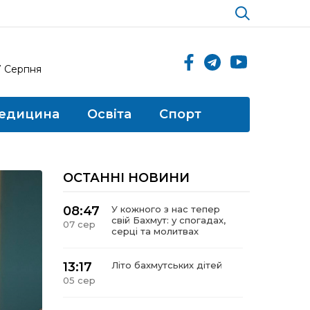
7 Серпня
едицина
Освіта
Спорт
ОСТАННІ НОВИНИ
08:47
У кожного з нас тепер
свій Бахмут: у спогадах,
07 сер
серці та молитвах
13:17
Літо бахмутських дітей
05 сер