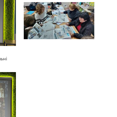
14:12
Досі ВПО? Юристка
розповіла, коли
01 сер
переселенці втрачають
виплати та статус
внутрішньо переміщеної
особи
14:04
Учасниця обласного
конкурсу «Молода
01 сер
людина року – 2026» у
номінації «Пульс життя»
Аліна Кулик
ьні
15:58
Літо в Жовтих Водах
31 лип
15:30
Бахмутяни відвідали
Музей науки
31 лип
Національного
університету
«Полтавська політехніка
імені Юрія Кондратюка»
15:24
Бахмутянка Ірина