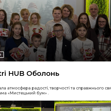
О
tri HUB Оболонь
вала атмосфера радості, творчості та справжнього св
ма «Мистецький бум» .