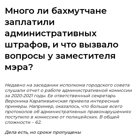
Много ли бахмутчане
заплатили
административных
а
штрафов, и что вызвало
газети
вопросы у заместителя
мэра?
ійна політика
ійна місія
Недавно на заседании исполкома городского совета
слушали отчет о работе административной комиссии
за 2020-2021 годы. Ее ответственный секретарь
ти
Вероника Карапивьянская привела интересные
примеры. Например, оказалось, что больше всего
протоколов об административных правонарушениях
поступило в комиссию от полицейских. В общей
сложности – 62.
Дела есть, но сроки пропущены