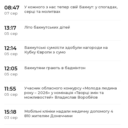
08:47
У кожного з нас тепер свій Бахмут: у спогадах,
серці та молитвах
07 сер
13:17
Літо бахмутських дітей
05 сер
12:14
Бахмутські сумоїсти здобули нагороди на
Кубку Європи з сумо
05 сер
12:05
Бахмутяни грають в бадмінтон
05 сер
11:55
Учасник обласного конкурсу «Молода людина
року – 2026» у номінація «Творці змін та
05 сер
можливостей» Владислав Воробйов
15:18
Мобільні клініки надали медичну допомогу 4
810 жителям Донеччини
03 сер