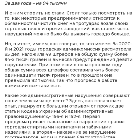
За два года – на 94 тысячи
И с ним спорить не стали. Стоит только посмотреть на
то, как некоторые предприниматели относятся к
обязанностям чистить снег на тротуарах возле своих
торговых точек и прочих заведений, как станет ясно:
нарушений можно было бы выявить гораздо больше.
Но, в итоге, имеем, как говорят, то, что имеем. За 2020-
й и 2021 годы городская админкомиссия рассмотрела
85 дел, наложила 49 штрафов на общую сумму более
94-х тысяч гривен и вынесла предупреждения девяти
нарушителям. При этом если в позапрошлом году
общая сумма всех штрафов составила чуть более
одиннадцати тысяч гривен, то в прошлом она
превысила 82 тысячи. Так что прогресс в работе
комиссии все-таки есть.
Какие же административные нарушения совершают
наши земляки чаще всего? Здесь, как показывает
опыт, лидируют с большим отрывом от прочих две
статьи Кодека Украины об административных
правонарушениях,- 156-я и 152-я. Первая
предусматривает наказание за нарушение правил
торговли спиртными напитками и табачными
изделиями, а вторая – наказание за нарушение
госстандартов, норм и правил благоустройства