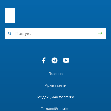
13:40
“Серпневі свята” – Клуб з народознавства
“Народний календар”
30 лип
13:33
Юні мешканці Бахмутської громади у Харкові
долучилися до проєкту «Радість у дитячих
30 лип
усмішках»
13:27
Інформація про фінансування матеріальної
допомоги мешканцям Бахмутської міської
30 лип
територіальної громади
14:37
«Дві музи» у Рівному: свято краси, мистецтва
та натхнення!
28 лип
Головна
14:31
Зустріч провідних спортсменів і тренерів
Донеччини
Архів газети
28 лип
Редакційна політика
14:23
Одна з найяскравіших постатей Бахмута –
Борис Сергійович Вальх, видатний лікар,
28 лип
епідеміолог, зоолог
Редакційна місія