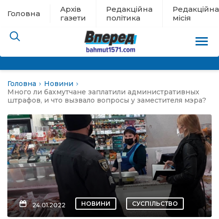
Архів
Редакційна
Редакційна
Головна
газети
політика
місія
Головна
Новини
пам’яті
Много ли бахмутчане заплатили административных
штрафов, и что вызвало вопросы у заместителя мэра?
 в евакуації
льство
ні новини
цина
НОВИНИ
СУСПІЛЬСТВО
24.01.2022