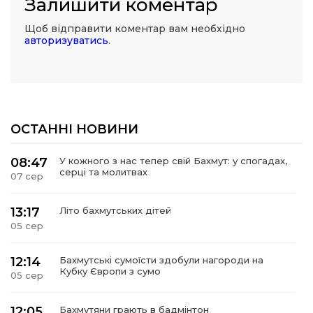
Залишити коментар
Щоб відправити коментар вам необхідно
авторизуватись
.
ОСТАННІ НОВИНИ
08:47
У кожного з нас тепер свій Бахмут: у спогадах,
серці та молитвах
07 сер
13:17
Літо бахмутських дітей
05 сер
12:14
Бахмутські сумоїсти здобули нагороди на
Кубку Європи з сумо
05 сер
12:05
Бахмутяни грають в бадмінтон