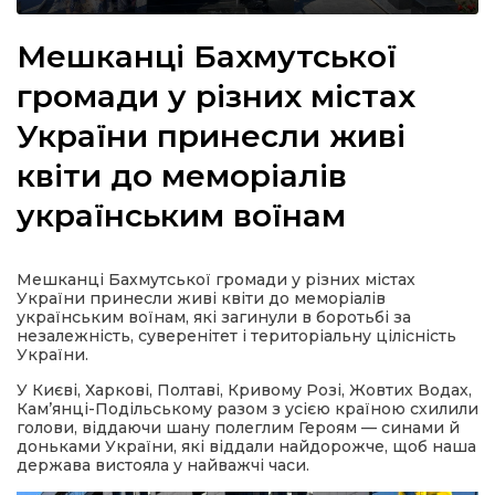
Мешканці Бахмутської
громади у різних містах
а
України принесли живі
квіти до меморіалів
газети
українським воїнам
ійна політика
Мешканці Бахмутської громади у різних містах
ійна місія
України принесли живі квіти до меморіалів
українським воїнам, які загинули в боротьбі за
незалежність, суверенітет і територіальну цілісність
ти
України.
У Києві, Харкові, Полтаві, Кривому Розі, Жовтих Водах,
Кам’янці-Подільському разом з усією країною схилили
голови, віддаючи шану полеглим Героям — синами й
доньками України, які віддали найдорожче, щоб наша
держава вистояла у найважчі часи.