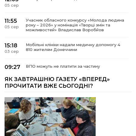
05 сер
11:55
Учасник обласного конкурсу «Молода людина
року – 2026» у номінація «Творці змін та
05 сер
можливостей» Владислав Воробйов
15:18
Мобільні клініки надали медичну допомогу 4
810 жителям Донеччини
03 сер
09:27
ВПО можуть не платити за частину
комунальних послуг: про що йдеться
03 сер
ЯК ЗАВТРАШНЮ ГАЗЕТУ «ВПЕРЕД»
ПРОЧИТАТИ ВЖЕ СЬОГОДНІ?
14:12
Досі ВПО? Юристка розповіла, коли
переселенці втрачають виплати та статус
01 сер
внутрішньо переміщеної особи
14:04
Учасниця обласного конкурсу «Молода
людина року – 2026» у номінації «Пульс життя»
01 сер
Аліна Кулик