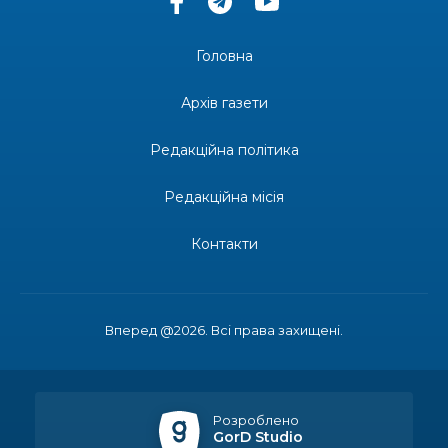
14:37
«Дві музи» у Рівному: свято краси, мистецтва
та натхнення!
28 лип
Головна
14:31
Зустріч провідних спортсменів і тренерів
Донеччини
Архів газети
28 лип
Редакційна політика
14:23
Одна з найяскравіших постатей Бахмута –
Борис Сергійович Вальх, видатний лікар,
28 лип
епідеміолог, зоолог
Редакційна місія
13:19
Бахмутських медичних працівників привітали з
Контакти
професійним святом
25 лип
13:10
Літо, враження, творчість
24 лип
Вперед @2026. Всі права захищені.
14:38
Кабмін запровадив персональне фінансування
соцпослуг для ВПО: кошти надходитимуть на
23 лип
спецрахунки
Розроблено
GorD Studio