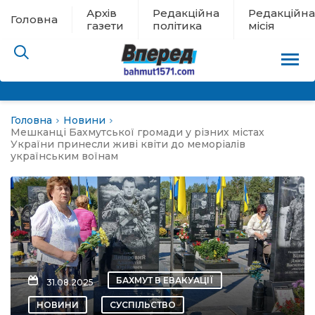
Архів
Редакційна
Редакційна
Головна
газети
політика
місія
Головна
Новини
пам’яті
Мешканці Бахмутської громади у різних містах
України принесли живі квіти до меморіалів
українським воїнам
 в евакуації
льство
ні новини
цина
БАХМУТ В ЕВАКУАЦІЇ
31.08.2025
НОВИНИ
СУСПІЛЬСТВО