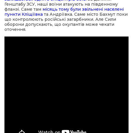
Генштабу ЗСУ, наші воїни атакують на південному
фланзі. Саме там
місяць тому були звільнені населені
пункти Кліщіївка
та Андріївка. Саме місто Бахмут поки
що контролюють російські загарбники. Але Сили
оборони допускають, що окупантів може чекати
оточення.