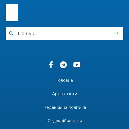
Національного університету «Полтавська
31 лип
політехніка імені Юрія Кондратюка»
15:24
Бахмутянка Ірина Денисенко бере участь у
конкурсі «Молода людина року – 2026»
31 лип
13:40
“Серпневі свята” – Клуб з народознавства
“Народний календар”
30 лип
13:33
Юні мешканці Бахмутської громади у Харкові
долучилися до проєкту «Радість у дитячих
30 лип
усмішках»
Головна
13:27
Інформація про фінансування матеріальної
допомоги мешканцям Бахмутської міської
30 лип
Архів газети
територіальної громади
Редакційна політика
14:37
«Дві музи» у Рівному: свято краси, мистецтва
та натхнення!
28 лип
Редакційна місія
Зустріч провідних спортсменів і тренерів