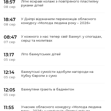
18:57
Літні яскраві колажі з повітряного пластиліну
руками дітей
08 сер
18:47
У Дніпрі відзначили переможців обласного
конкурсу «Молода людина року – 2026»
08 сер
08:47
У кожного з нас тепер свій Бахмут: у спогадах,
серці та молитвах
07 сер
13:17
Літо бахмутських дітей
05 сер
12:14
Бахмутські сумоїсти здобули нагороди на
Кубку Європи з сумо
05 сер
12:05
Бахмутяни грають в бадмінтон
05 сер
11:55
Учасник обласного конкурсу «Молода людина
року – 2026» у номінація «Творці змін та