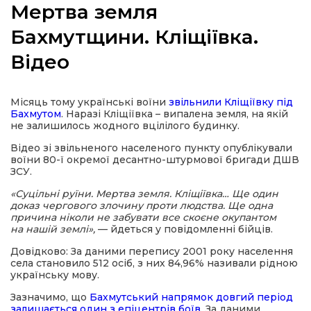
Мертва земля
Бахмутщини. Кліщіївка.
Відео
а
Місяць тому українські воїни
звільнили Кліщіївку під
газети
Бахмутом
. Наразі Кліщіївка – випалена земля, на якій
не залишилось жодного вцілілого будинку.
ійна політика
Відео зі звільненого населеного пункту опублікували
воїни 80-ї окремої десантно-штурмової бригади ДШВ
ЗСУ.
ійна місія
«Суцільні руїни. Мертва земля. Кліщіївка… Ще один
доказ чергового злочину проти людства. Ще одна
причина ніколи не забувати все скоєне окупантом
ти
на нашій землі»,
— йдеться у повідомленні бійців.
Довідково: За даними перепису 2001 року населення
села становило 512 осіб, з них 84,96% називали рідною
українську мову.
Зазначимо, що
Бахмутський напрямок довгий період
залишається один з епіцентрів боїв
. За даними