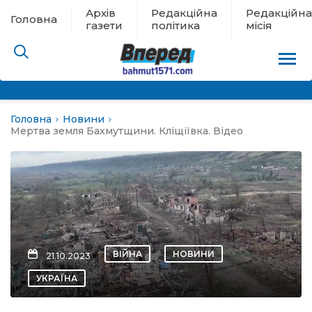
Архів
Редакційна
Редакційна
Головна
газети
політика
місія
Головна
Новини
пам’яті
Мертва земля Бахмутщини. Кліщіївка. Відео
 в евакуації
льство
ні новини
ВІЙНА
НОВИНИ
21.10.2023
цина
УКРАЇНА