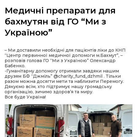
Медичні препарати для
бахмутян від ГО “Ми з
Україною”
а
газети
– Ми доставили необхідні для пацієнтів ліки до КНП
“Центр первинної медичної допомоги м.Бахмут”, –
розповів голова ГО “Ми з Україною” Олександр
ійна політика
Бабенко.
-Гуманітарну допомогу отримали завдяки нашим
друзям БФ “Джміль” @charity_fund_dzhmil . Тільки
ійна місія
разом можна досягти мети та наблизити Перемогу.
Дякуємо всім, хто підтримує нашу громадську
організацію, зичимо здоров’я та миру.
ти
Все буде Україна!