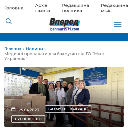
Архів
Редакційна
Редакційна
Головна
газети
політика
місія
Головна
Новини
пам’яті
Медичні препарати для бахмутян від ГО “Ми з
Україною”
 в евакуації
льство
ні новини
БАХМУТ В ЕВАКУАЦІЇ
25.04.2023
цина
СУСПІЛЬСТВО