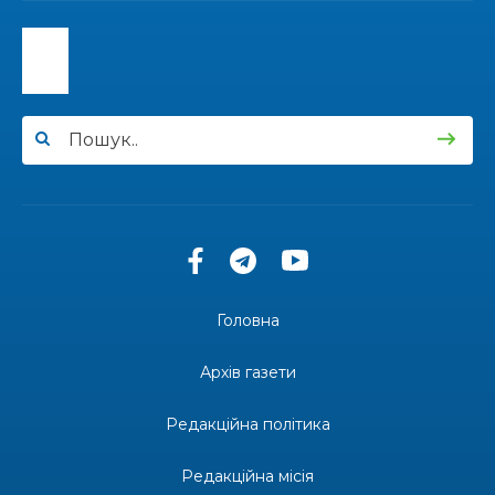
13:40
“Серпневі свята” – Клуб з народознавства
“Народний календар”
30 лип
13:33
Юні мешканці Бахмутської громади у Харкові
долучилися до проєкту «Радість у дитячих
30 лип
усмішках»
13:27
Інформація про фінансування матеріальної
допомоги мешканцям Бахмутської міської
30 лип
територіальної громади
14:37
«Дві музи» у Рівному: свято краси, мистецтва
та натхнення!
28 лип
Головна
14:31
Зустріч провідних спортсменів і тренерів
Донеччини
Архів газети
28 лип
Редакційна політика
14:23
Одна з найяскравіших постатей Бахмута –
Борис Сергійович Вальх, видатний лікар,
28 лип
епідеміолог, зоолог
Редакційна місія