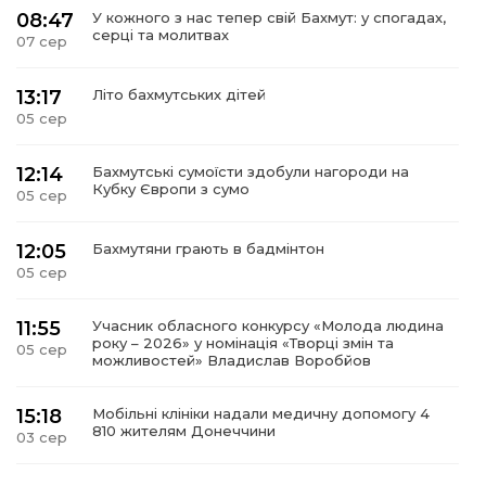
08:47
У кожного з нас тепер свій Бахмут: у спогадах,
серці та молитвах
07 сер
13:17
Літо бахмутських дітей
05 сер
12:14
Бахмутські сумоїсти здобули нагороди на
Кубку Європи з сумо
05 сер
12:05
Бахмутяни грають в бадмінтон
05 сер
11:55
Учасник обласного конкурсу «Молода людина
року – 2026» у номінація «Творці змін та
05 сер
можливостей» Владислав Воробйов
15:18
Мобільні клініки надали медичну допомогу 4
810 жителям Донеччини
03 сер