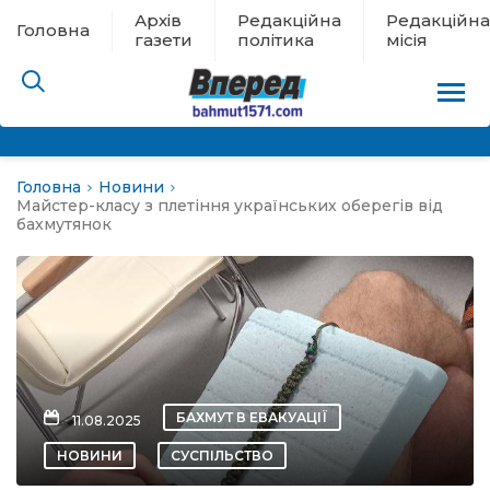
Архів
Редакційна
Редакційна
Головна
газети
політика
місія
Головна
Новини
пам’яті
Майстер-класу з плетіння українських оберегів від
бахмутянок
 в евакуації
льство
ні новини
БАХМУТ В ЕВАКУАЦІЇ
11.08.2025
цина
НОВИНИ
СУСПІЛЬСТВО