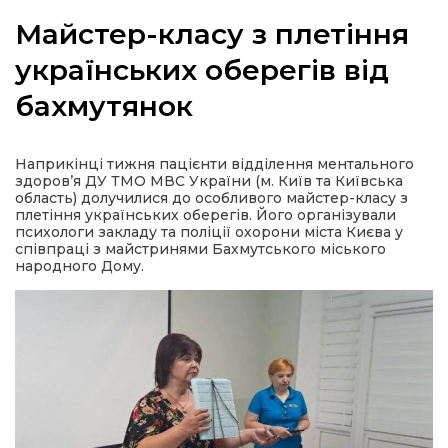
Майстер-класу з плетіння
українських оберегів від
бахмутянок
а
газети
Наприкінці тижня пацієнти відділення ментального
здоров’я ДУ ТМО МВС України (м. Київ та Київська
область) долучилися до особливого майстер-класу з
ійна політика
плетіння українських оберегів. Його організували
психологи закладу та поліції охорони міста Києва у
співпраці з майстринями Бахмутського міського
ійна місія
народного Дому.
ти