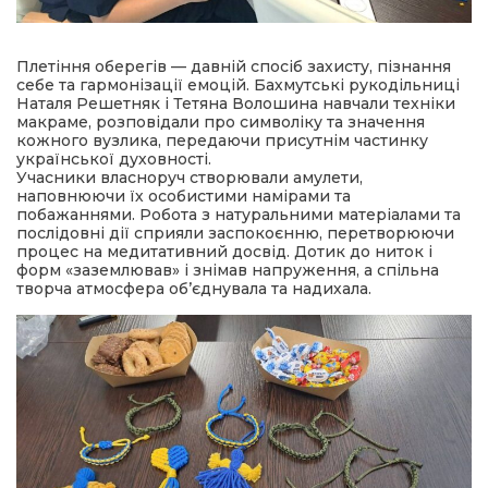
Плетіння оберегів — давній спосіб захисту, пізнання
себе та гармонізації емоцій. Бахмутські рукодільниці
Наталя Решетняк і Тетяна Волошина навчали техніки
макраме, розповідали про символіку та значення
кожного вузлика, передаючи присутнім частинку
української духовності.
Учасники власноруч створювали амулети,
наповнюючи їх особистими намірами та
побажаннями. Робота з натуральними матеріалами та
послідовні дії сприяли заспокоєнню, перетворюючи
процес на медитативний досвід. Дотик до ниток і
форм «заземлював» і знімав напруження, а спільна
творча атмосфера об’єднувала та надихала.