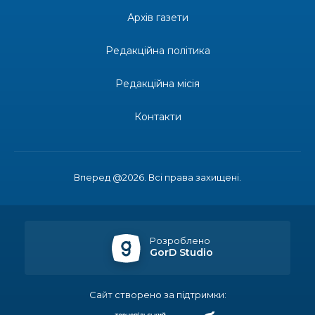
долучилися до проєкту «Радість у дитячих
30 лип
усмішках»
Архів газети
13:27
Інформація про фінансування матеріальної
Редакційна політика
допомоги мешканцям Бахмутської міської
30 лип
територіальної громади
Редакційна місія
14:37
«Дві музи» у Рівному: свято краси, мистецтва
та натхнення!
Контакти
28 лип
14:31
Зустріч провідних спортсменів і тренерів
Донеччини
28 лип
Вперед @2026. Всі права захищені.
14:23
Одна з найяскравіших постатей Бахмута –
Борис Сергійович Вальх, видатний лікар,
28 лип
епідеміолог, зоолог
Розроблено
GorD Studio
13:19
Бахмутських медичних працівників привітали з
професійним святом
25 лип
Сайт створено за підтримки:
13:10
Літо, враження, творчість