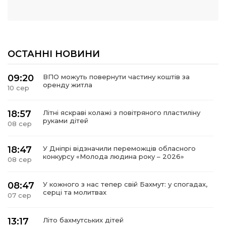
ОСТАННІ НОВИНИ
09:20
ВПО можуть повернути частину коштів за
оренду житла
10 сер
18:57
Літні яскраві колажі з повітряного пластиліну
руками дітей
08 сер
18:47
У Дніпрі відзначили переможців обласного
конкурсу «Молода людина року – 2026»
08 сер
08:47
У кожного з нас тепер свій Бахмут: у спогадах,
серці та молитвах
07 сер
13:17
Літо бахмутських дітей