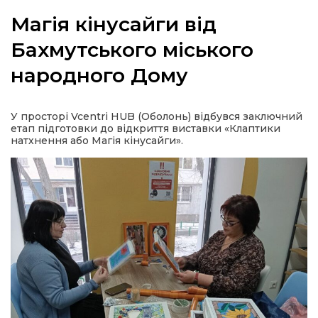
Магія кінусайги від
Бахмутського міського
народного Дому
а
газети
У просторі Vcentri HUB (Оболонь) відбувся заключний
етап підготовки до відкриття виставки «Клаптики
натхнення або Магія кінусайги».
ійна політика
ійна місія
ти