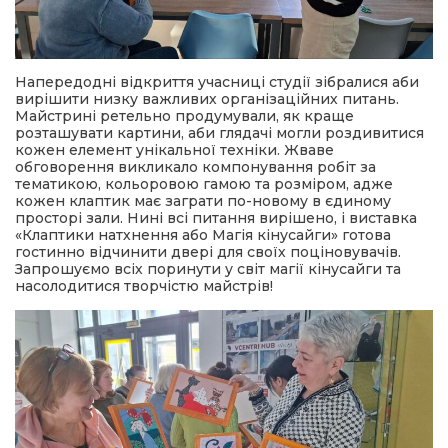
Напередодні відкриття учасниці студії зібралися аби
вирішити низку важливих організаційних питань.
Майстрині ретельно продумували, як краще
розташувати картини, аби глядачі могли роздивитися
кожен елемент унікальної техніки. Жваве
обговорення викликало компонування робіт за
тематикою, кольоровою гамою та розміром, адже
кожен клаптик має заграти по-новому в єдиному
просторі зали. Нині всі питання вирішено, і виставка
«Клаптики натхнення або Магія кінусайги» готова
гостинно відчинити двері для своїх поціновувачів.
Запрошуємо всіх поринути у світ магії кінусайги та
насолодитися творчістю майстрів!