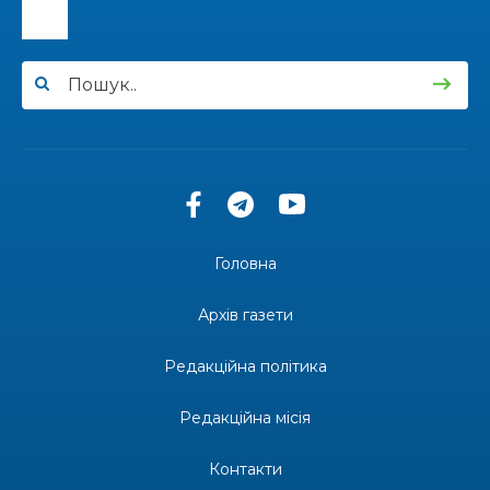
15:24
Бахмутянка Ірина Денисенко бере участь у
конкурсі «Молода людина року – 2026»
31 лип
13:40
“Серпневі свята” – Клуб з народознавства
“Народний календар”
30 лип
13:33
Юні мешканці Бахмутської громади у Харкові
долучилися до проєкту «Радість у дитячих
30 лип
усмішках»
Головна
13:27
Інформація про фінансування матеріальної
допомоги мешканцям Бахмутської міської
30 лип
Архів газети
територіальної громади
Редакційна політика
14:37
«Дві музи» у Рівному: свято краси, мистецтва
та натхнення!
28 лип
Редакційна місія
14:31
Зустріч провідних спортсменів і тренерів
Донеччини
Контакти
28 лип