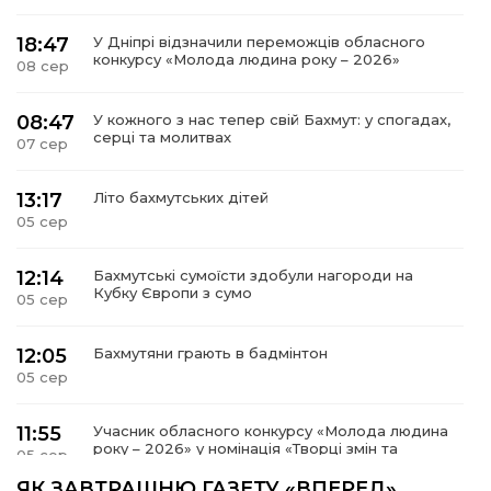
18:47
У Дніпрі відзначили переможців обласного
конкурсу «Молода людина року – 2026»
08 сер
08:47
У кожного з нас тепер свій Бахмут: у спогадах,
серці та молитвах
07 сер
13:17
Літо бахмутських дітей
05 сер
12:14
Бахмутські сумоїсти здобули нагороди на
Кубку Європи з сумо
05 сер
12:05
Бахмутяни грають в бадмінтон
05 сер
11:55
Учасник обласного конкурсу «Молода людина
року – 2026» у номінація «Творці змін та
05 сер
можливостей» Владислав Воробйов
ЯК ЗАВТРАШНЮ ГАЗЕТУ «ВПЕРЕД»