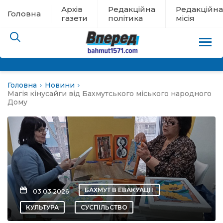
Архів
Редакційна
Редакційна
Головна
газети
політика
місія
Головна
Новини
пам’яті
Магія кінусайги від Бахмутського міського народного
Дому
 в евакуації
льство
ні новини
БАХМУТ В ЕВАКУАЦІЇ
03.03.2026
цина
КУЛЬТУРА
СУСПІЛЬСТВО